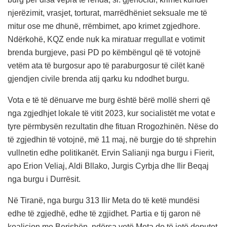
njerëzimit, vrasjet, torturat, marrëdhëniet seksuale me të
mitur ose me dhunë, rrëmbimet, apo krimet zgjedhore.
Ndërkohë, KQZ ende nuk ka miratuar rregullat e votimit
brenda burgjeve, pasi PD po këmbëngul që të votojnë
vetëm ata të burgosur apo të paraburgosur të cilët kanë
gjendjen civile brenda atij qarku ku ndodhet burgu.
Vota e të të dënuarve me burg është bërë mollë sherri që
nga zgjedhjet lokale të vitit 2023, kur socialistët me votat e
tyre përmbysën rezultatin dhe fituan Rrogozhinën. Nëse do
të zgjedhin të votojnë, më 11 maj, në burgje do të shprehin
vullnetin edhe politikanët. Ervin Salianji nga burgu i Fierit,
apo Erion Veliaj, Aldi Bllako, Jurgis Cyrbja dhe Ilir Beqaj
nga burgu i Durrësit.
Në Tiranë, nga burgu 313 Ilir Meta do të ketë mundësi
edhe të zgjedhë, edhe të zgjidhet. Partia e tij garon në
koalicion me Berishën, ndërsa vetë Meta do të jetë deputet