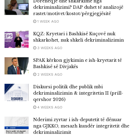
Dorëheqje dhe shkarkime nga
dekriminalizimi? DAP duhet të analizojë
rastet/motivet/kostot/përgjegjësitë
1 WEEK AGO
KQZ: Kryetari i Bashkisë Kuçovë nuk
shkarkohet, nuk shkeli dekriminalizimin
3 WEEKS AGO
SPAK kërkon gjykimin e ish-kryetarit të
Bashkisë së Divjakës
2 WEEKS AGO
Diskursi politik dhe publik mbi
dekriminalizimin & integritetin II (prill-
qershor 2026)
4 WEEKS AGO
Nderimi zyrtar i ish-deputetit të dënuar
nga GJKKO, mesazh kundër integritetit dhe
dekriminalizimit