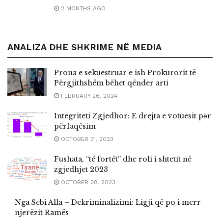
2 MONTHS AGO
ANALIZA DHE SHKRIME NË MEDIA
Prona e sekuestruar e ish Prokurorit të
Përgjithshëm bëhet qënder arti
FEBRUARY 26, 2024
Integriteti Zgjedhor: E drejta e votuesit pёr
përfaqësim
OCTOBER 31, 2023
Fushata, “të fortët” dhe roli i shtetit në
zgjedhjet 2023
OCTOBER 28, 2023
Nga Sebi Alla – Dekriminalizimi: Ligji që po i merr
njerëzit Ramës