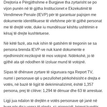
Drejtoria e Përgjithshme e Burgjeve tha zyrtarisht se po
vijon punën në të gjitha Institucionet e Ekzekutimit të
Vendimeve Penale (IEVP) për të garantuar pajisjen me
dokumente identifikuese të vlefshme për të gjithë personat
me të drejtë vote, duke iu mundësuar kështu ushtrimin e
kësaj të drejte kushtetuese.
Në këtë fazë, ata nuk ishin të gatshëm të tregonin se sa
persona brenda IEVP-ve nuk kanë dokumente e
rrjedhimisht rrezikojnë të mos votojnë. Ndërkohë, jo të
gjithë ata që ndodhen të izoluar mund të votojnë.
Sipas të dhënave zyrtare të siguruara nga Report TV,
numri i personave që u pezullohet përkohësisht e drejta e
votës, në bazë të ligjit të dekriminalizimit, është 1,357
persona, prej të cilëve: 1,294 të dënuar dhe 63 të arrestuar.
Ligji jua ndalon të drejtën e votës personave që janë në
burg për disa vepra të rënda, si: gjenocidi, krimet kundër