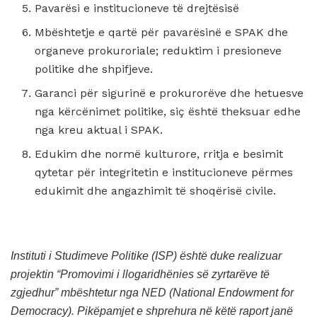
Pavarësi e institucioneve të drejtësisë
Mbështetje e qartë për pavarësinë e SPAK dhe
organeve prokuroriale; reduktim i presioneve
politike dhe shpifjeve.
Garanci për sigurinë e prokurorëve dhe hetuesve
nga kërcënimet politike, siç është theksuar edhe
nga kreu aktual i SPAK.
Edukim dhe normë kulturore, rritja e besimit
qytetar për integritetin e institucioneve përmes
edukimit dhe angazhimit të shoqërisë civile.
Instituti i Studimeve Politike (ISP) është duke realizuar
projektin “Promovimi i llogaridhënies së zyrtarëve të
zgjedhur” mbështetur nga NED (National Endowment for
Democracy). Pikëpamjet e shprehura në këtë raport janë