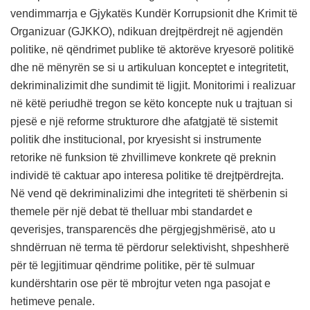
vendimmarrja e Gjykatës Kundër Korrupsionit dhe Krimit të
Organizuar (GJKKO), ndikuan drejtpërdrejt në agjendën
politike, në qëndrimet publike të aktorëve kryesorë politikë
dhe në mënyrën se si u artikuluan konceptet e integritetit,
dekriminalizimit dhe sundimit të ligjit. Monitorimi i realizuar
në këtë periudhë tregon se këto koncepte nuk u trajtuan si
pjesë e një reforme strukturore dhe afatgjatë të sistemit
politik dhe institucional, por kryesisht si instrumente
retorike në funksion të zhvillimeve konkrete që preknin
individë të caktuar apo interesa politike të drejtpërdrejta.
Në vend që dekriminalizimi dhe integriteti të shërbenin si
themele për një debat të thelluar mbi standardet e
qeverisjes, transparencës dhe përgjegjshmërisë, ato u
shndërruan në terma të përdorur selektivisht, shpeshherë
për të legjitimuar qëndrime politike, për të sulmuar
kundërshtarin ose për të mbrojtur veten nga pasojat e
hetimeve penale.