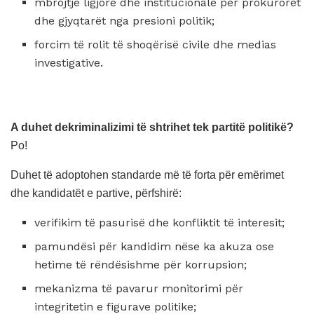
mbrojtje ligjore dhe institucionale për prokurorët
dhe gjyqtarët nga presioni politik;
forcim të rolit të shoqërisë civile dhe medias
investigative.
A duhet dekriminalizimi të shtrihet tek partitë politikë?
Po!
Duhet të adoptohen standarde më të forta për emërimet
dhe kandidatët e partive, përfshirë:
verifikim të pasurisë dhe konfliktit të interesit;
pamundësi për kandidim nëse ka akuza ose
hetime të rëndësishme për korrupsion;
mekanizma të pavarur monitorimi për
integritetin e figurave politike;