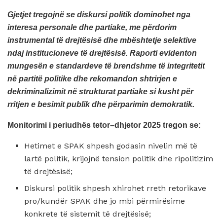
Gjetjet tregojnë se diskursi politik dominohet nga
interesa personale dhe partiake, me përdorim
instrumental të drejtësisë dhe mbështetje selektive
ndaj institucioneve të drejtësisë. Raporti evidenton
mungesën e standardeve të brendshme të integritetit
në partitë politike dhe rekomandon shtrirjen e
dekriminalizimit në strukturat partiake si kusht për
rritjen e besimit publik dhe përparimin demokratik.
Monitorimi i periudhës tetor–dhjetor 2025 tregon se:
Hetimet e SPAK shpesh godasin nivelin më të
lartë politik, krijojnë tension politik dhe ripolitizim
të drejtësisë;
Diskursi politik shpesh xhirohet rreth retorikave
pro/kundër SPAK dhe jo mbi përmirësime
konkrete të sistemit të drejtësisë;