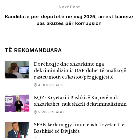
Next Post
Kandidate për deputete në maj 2025, arrest banese
pas akuzës për korrupsion
TË REKOMANDUARA
Dorëheqje dhe shkarkime nga
dekriminalizimi? DAP duhet të analizojë
rastet/motivet/kostot/përgjegjësitë
4 HOURS AGO
KQZ: Kryetari i Bashkisë Kuçovë nuk
shkarkohet, nuk shkeli dekriminalizimin
2 WEEKS AGO
SPAK kërkon gjykimin e ish-kryetarit të
Bashkisë së Divjakës