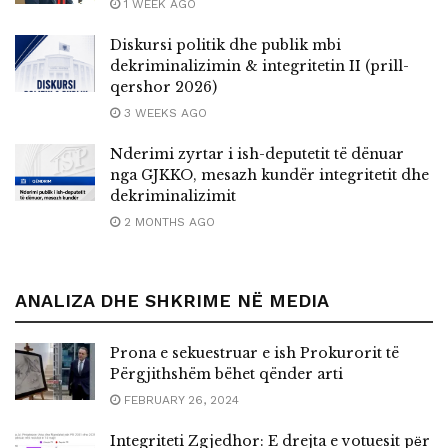
1 WEEK AGO
Diskursi politik dhe publik mbi
dekriminalizimin & integritetin II (prill-
qershor 2026)
3 WEEKS AGO
Nderimi zyrtar i ish-deputetit të dënuar
nga GJKKO, mesazh kundër integritetit dhe
dekriminalizimit
2 MONTHS AGO
ANALIZA DHE SHKRIME NË MEDIA
Prona e sekuestruar e ish Prokurorit të
Përgjithshëm bëhet qënder arti
FEBRUARY 26, 2024
Integriteti Zgjedhor: E drejta e votuesit pёr