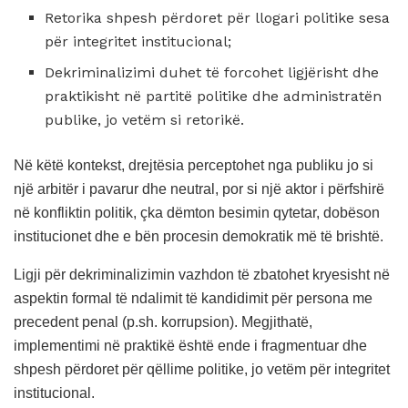
Retorika shpesh përdoret për llogari politike sesa
për integritet institucional;
Dekriminalizimi duhet të forcohet ligjërisht dhe
praktikisht në partitë politike dhe administratën
publike, jo vetëm si retorikë.
Në këtë kontekst, drejtësia perceptohet nga publiku jo si
një arbitër i pavarur dhe neutral, por si një aktor i përfshirë
në konfliktin politik, çka dëmton besimin qytetar, dobëson
institucionet dhe e bën procesin demokratik më të brishtë.
Ligji për dekriminalizimin vazhdon të zbatohet kryesisht në
aspektin formal të ndalimit të kandidimit për persona me
precedent penal (p.sh. korrupsion). Megjithatë,
implementimi në praktikë është ende i fragmentuar dhe
shpesh përdoret për qëllime politike, jo vetëm për integritet
institucional.