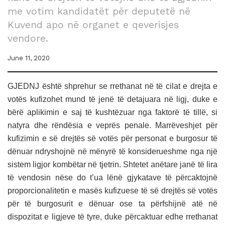
me votim kandidatët për deputetë në
Kuvend apo në organet e qeverisjes
vendore.
June 11, 2020
GJEDNJ është shprehur se rrethanat në të cilat e drejta e
votës kufizohet mund të jenë të detajuara në ligj, duke e
bërë aplikimin e saj të kushtëzuar nga faktorë të tillë, si
natyra dhe rëndësia e veprës penale. Marrëveshjet për
kufizimin e së drejtës së votës për personat e burgosur të
dënuar ndryshojnë në mënyrë të konsiderueshme nga një
sistem ligjor kombëtar në tjetrin. Shtetet anëtare janë të lira
të vendosin nëse do t’ua lënë gjykatave të përcaktojnë
proporcionalitetin e masës kufizuese të së drejtës së votës
për të burgosurit e dënuar ose ta përfshijnë atë në
dispozitat e ligjeve të tyre, duke përcaktuar edhe rrethanat