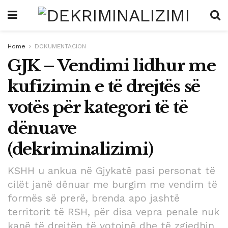
Home
DOKUMENTACION
GJK – Vendimi lidhur me
kufizimin e të drejtës së
votës për kategori të të
dënuave
(dekriminalizimi)
KSHH u ankua në Gjykatë pasi personat të
cilët janë dënuar me burgim me vendim të
formës së prerë, brenda apo jashtë
territorit të RSH, për disa vepra penale nuk
kanë të drejtën të votojnë dhe të zgjedhin