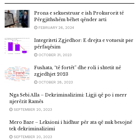
Prona e sekuestruar e ish Prokurorit të
Përgjithshëm bëhet qënder arti
FEBRUARY 26, 2024
Integriteti Zgjedhor: E drejta e votuesit pёr
përfaqësim
OCTOBER 31, 2023
Fushata, “të fortët” dhe roli i shtetit në
zgjedhjet 2023
OCTOBER 28, 2023
Nga Sebi Alla – Dekriminalizimi: Ligji që po i merr
njerëzit Ramës
SEPTEMBER 20, 2023
Mero Baze – Leksioni i hidhur për ata që nuk besojnë
tek dekriminalizimi
SEPTEMBER 20, 2023