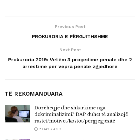
Previous Post
PROKURORIA E PËRGJITHSHME
Next Post
Prokuroria 2019: Vetëm 3 proçedime penale dhe 2
arrestime për vepra penale zgjedhore
TË REKOMANDUARA
Dorëheqje dhe shkarkime nga
dekriminalizimi? DAP duhet të analizojë
rastet/motivet/kostot/përgjegjësitë
2 DAYS AGO