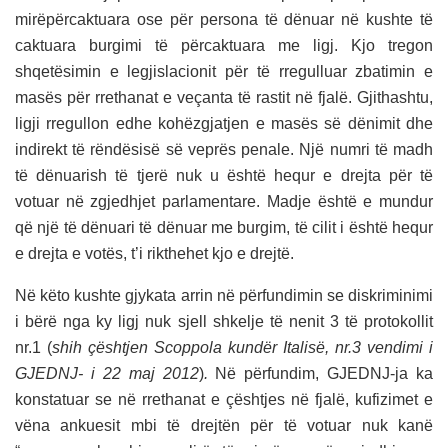
mirëpërcaktuara ose për persona të dënuar në kushte të
caktuara burgimi të përcaktuara me ligj. Kjo tregon
shqetësimin e legjislacionit për të rregulluar zbatimin e
masës për rrethanat e veçanta të rastit në fjalë. Gjithashtu,
ligji rregullon edhe kohëzgjatjen e masës së dënimit dhe
indirekt të rëndësisë së veprës penale. Një numri të madh
të dënuarish të tjerë nuk u është hequr e drejta për të
votuar në zgjedhjet parlamentare. Madje është e mundur
që një të dënuari të dënuar me burgim, të cilit i është hequr
e drejta e votës, t’i rikthehet kjo e drejtë.
Në këto kushte gjykata arrin në përfundimin se diskriminimi
i bërë nga ky ligj nuk sjell shkelje të nenit 3 të protokollit
nr.1 (
shih çështjen Scoppola kundër Italisë, nr.3 vendimi i
GJEDNJ- i 22 maj 2012
)
.
Në përfundim, GJEDNJ-ja ka
konstatuar se në rrethanat e çështjes në fjalë, kufizimet e
vëna ankuesit mbi të drejtën për të votuar nuk kanë