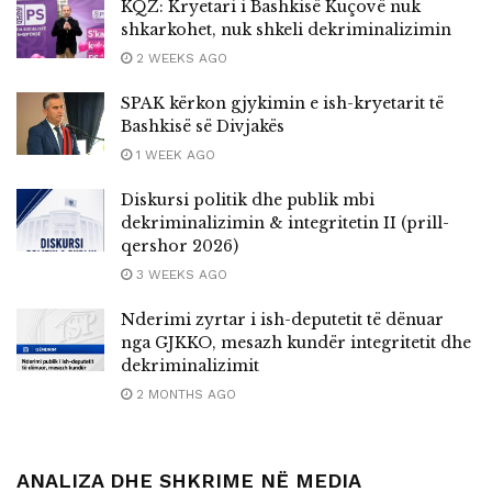
KQZ: Kryetari i Bashkisë Kuçovë nuk
shkarkohet, nuk shkeli dekriminalizimin
2 WEEKS AGO
SPAK kërkon gjykimin e ish-kryetarit të
Bashkisë së Divjakës
1 WEEK AGO
Diskursi politik dhe publik mbi
dekriminalizimin & integritetin II (prill-
qershor 2026)
3 WEEKS AGO
Nderimi zyrtar i ish-deputetit të dënuar
nga GJKKO, mesazh kundër integritetit dhe
dekriminalizimit
2 MONTHS AGO
ANALIZA DHE SHKRIME NË MEDIA