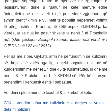
“penguar shprehjen e lirë të njerëzve në zgjedhjen e
legjislaturës”, duke u ruajtur në këtë mënyrë edhe
“integriteti dhe efektiviteti i një procedure zgjedhore që
synon identifikimin e vullnetit të popullit nëpërmjet votimit
të përgjithshëm. Prandaj, në këtë aspekt GJEDNJ-ja ka
vlerësuar se nuk ka pasur shkelje të nenit 3 të Protokollit
nr.1 (
shih çështjen Scoppola kundër Italisë, nr.3 vendimi i
GJEDNJ-së i 22 maj 2012
)
.
Për sa më sipër, Gjykata arrin në përfundimin se kufizimi i
së drejtës së votës nga ligji objekt shqyrtimi nuk bie në
kundërshtim me nenet 17 dhe 45 të Kushtetutës, si dhe me
nenin 3 të Protokollit nr.1 të KEDNJ-së. Për këtë arsye,
pretendimi i kërkuesit është i pabazuar.
Vendimi i plotë mund të lexohet & shkarkohet këtu:
GJK – Vendim lidhur me kufizimin e te drejtes se votes –
dekriminalizimi