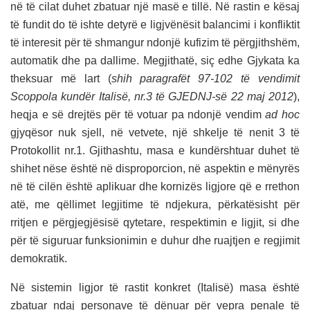
në të cilat duhet zbatuar një masë e tillë. Në rastin e kësaj
të fundit do të ishte detyrë e ligjvënësit balancimi i konfliktit
të interesit për të shmangur ndonjë kufizim të përgjithshëm,
automatik dhe pa dallime. Megjithatë, siç edhe Gjykata ka
theksuar më lart (
shih paragrafët 97-102 të vendimit
Scoppola kundër Italisë, nr.3 të GJEDNJ-së 22 maj 2012
),
heqja e së drejtës për të votuar pa ndonjë vendim
ad hoc
gjyqësor nuk sjell, në vetvete, një shkelje të nenit 3 të
Protokollit nr.1. Gjithashtu, masa e kundërshtuar duhet të
shihet nëse është në disproporcion, në aspektin e mënyrës
në të cilën është aplikuar dhe kornizës ligjore që e rrethon
atë, me qëllimet legjitime të ndjekura, përkatësisht për
rritjen e përgjegjësisë qytetare, respektimin e ligjit, si dhe
për të siguruar funksionimin e duhur dhe ruajtjen e regjimit
demokratik.
Në sistemin ligjor të rastit konkret (Italisë) masa është
zbatuar ndaj personave të dënuar për vepra penale të