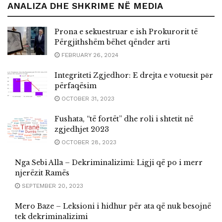
ANALIZA DHE SHKRIME NË MEDIA
Prona e sekuestruar e ish Prokurorit të
Përgjithshëm bëhet qënder arti
FEBRUARY 26, 2024
Integriteti Zgjedhor: E drejta e votuesit pёr
përfaqësim
OCTOBER 31, 2023
Fushata, “të fortët” dhe roli i shtetit në
zgjedhjet 2023
OCTOBER 28, 2023
Nga Sebi Alla – Dekriminalizimi: Ligji që po i merr
njerëzit Ramës
SEPTEMBER 20, 2023
Mero Baze – Leksioni i hidhur për ata që nuk besojnë
tek dekriminalizimi