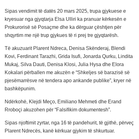
Sipas vendimit të datës 20 mars 2025, trupa gjykuese e
kryesuar nga gjyqtarja Elsa Ulliri ka pranuar kërkesën e
Prokurorisë së Posaçme dhe ka dërguar çështjen për
shqyrtim me një trup gjykues të ri prej tre gjyqtarësh.
Të akuzuarit Plarent Ndreca, Denisa Skënderaj, Blendi
Kovi, Ferdinant Tarazhi, Grida Isufi, Jonarda Qurku, Lindita
Mukaj, Silva Dauti, Denisa Klosi, Julia Hysa dhe Elora
Kokalari përballen me akuzën e “Shkeljes së barazisë së
pjesëmarrësve në tendera apo ankande publike”, kryer në
bashkëpunim.
Ndërkohë, Klejdi Meço, Emiliano Mehmeti dhe Erand
Rroboçi akuzohen për “Falsifikim dokumentesh”.
Sipas njoftimit zyrtar, nga 16 të pandehurit, të gjithë, përveç
Plarent Ndrecës, kanë kërkuar gjykim të shkurtuar.