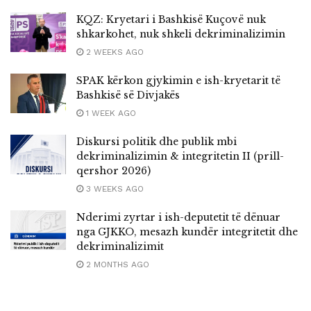
KQZ: Kryetari i Bashkisë Kuçovë nuk
shkarkohet, nuk shkeli dekriminalizimin
2 WEEKS AGO
SPAK kërkon gjykimin e ish-kryetarit të
Bashkisë së Divjakës
1 WEEK AGO
Diskursi politik dhe publik mbi
dekriminalizimin & integritetin II (prill-
qershor 2026)
3 WEEKS AGO
Nderimi zyrtar i ish-deputetit të dënuar
nga GJKKO, mesazh kundër integritetit dhe
dekriminalizimit
2 MONTHS AGO