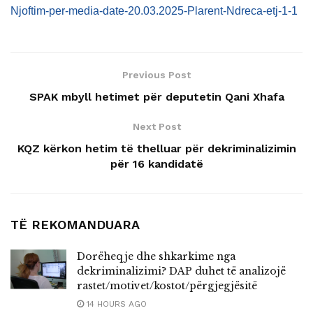
Njoftim-per-media-date-20.03.2025-Plarent-Ndreca-etj-1-1
Previous Post
SPAK mbyll hetimet për deputetin Qani Xhafa
Next Post
KQZ kërkon hetim të thelluar për dekriminalizimin
për 16 kandidatë
TË REKOMANDUARA
Dorëheqje dhe shkarkime nga
dekriminalizimi? DAP duhet të analizojë
rastet/motivet/kostot/përgjegjësitë
14 HOURS AGO