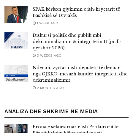
SPAK kërkon gjykimin e ish-kryetarit të
Bashkisë së Divjakës
1 WEEK AGO
Diskursi politik dhe publik mbi
dekriminalizimin & integritetin II (prill-
qershor 2026)
3 WEEKS AGO
Nderimi zyrtar i ish-deputetit të dënuar
nga GJKKO, mesazh kundër integritetit dhe
dekriminalizimit
2 MONTHS AGO
ANALIZA DHE SHKRIME NË MEDIA
Prona e sekuestruar e ish Prokurorit të
Përgjithshëm bëhet qënder arti