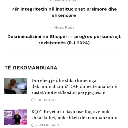
Për integritetin në institucionet arsimore dhe
shkencore
Next Post
Dekriminalizimi në Shqipëri – progres përkundrejt
rezistencës (R-I 2024)
TË REKOMANDUARA
Dorëheqje dhe shkarkime nga
dekriminalizimi? DAP duhet të analizojë
rastet/motivet/kostot/përgjegjësitë
1 HOUR AGO
KQZ: Kryetari i Bashkisë Kuçovë nuk
shkarkohet, nuk shkeli dekriminalizimin
2 WEEKS AGO