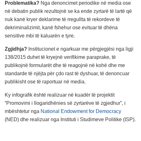
Problematika?
Nga denoncimet periodike në media ose
në debatin publik rezultojnë se ka ende zyrtarë të lartë që
nuk kanë kryer deklarime të rregullta të rekordeve të
dekriminalizimit, kanë fshehur ose evituar të dhëna
sensitive mbi të kaluarën e tyre.
Zgjidhja?
Institucionet e ngarkuar me përgjegjësi nga ligji
138/2015 duhet të kryejnë verifikime paraprake, të
publikojnë formularët dhe të reagojnë në kohë dhe me
standarde të njëjta për çdo rast të dyshuar, të denoncuar
publikisht ose të raportuar në media.
Ky infografik është realizuar në kuadër të projektit
“Promovimi i llogaridhënies së zyrtarëve të zgjedhur”, i
mbështetur nga
National Endowment for Democracy
(NED) dhe realizuar nga Instituti i Studimeve Politike (ISP).