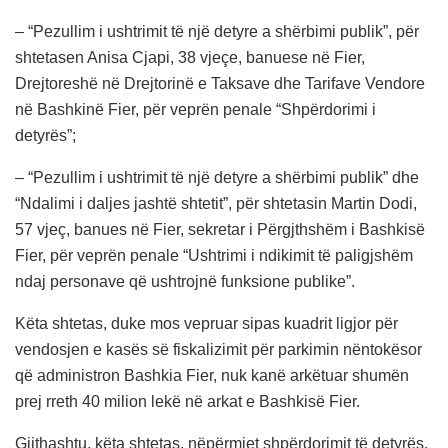
– “Pezullim i ushtrimit të një detyre a shërbimi publik”, për
shtetasen Anisa Cjapi, 38 vjeçe, banuese në Fier,
Drejtoreshë në Drejtorinë e Taksave dhe Tarifave Vendore
në Bashkinë Fier, për veprën penale “Shpërdorimi i
detyrës”;
– “Pezullim i ushtrimit të një detyre a shërbimi publik” dhe
“Ndalimi i daljes jashtë shtetit”, për shtetasin Martin Dodi,
57 vjeç, banues në Fier, sekretar i Përgjthshëm i Bashkisë
Fier, për veprën penale “Ushtrimi i ndikimit të paligjshëm
ndaj personave që ushtrojnë funksione publike”.
Këta shtetas, duke mos vepruar sipas kuadrit ligjor për
vendosjen e kasës së fiskalizimit për parkimin nëntokësor
që administron Bashkia Fier, nuk kanë arkëtuar shumën
prej rreth 40 milion lekë në arkat e Bashkisë Fier.
Gjithashtu, këta shtetas, nëpërmjet shpërdorimit të detyrës,