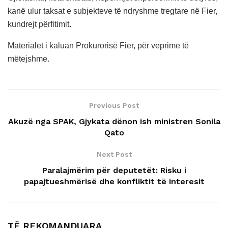
kanë ulur taksat e subjekteve të ndryshme tregtare në Fier,
kundrejt përfitimit.
Materialet i kaluan Prokurorisë Fier, për veprime të
mëtejshme.
Previous Post
Akuzë nga SPAK, Gjykata dënon ish ministren Sonila
Qato
Next Post
Paralajmërim për deputetët: Risku i
papajtueshmërisë dhe konfliktit të interesit
TË REKOMANDUARA