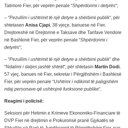
Tatimore Fier, për veprën penale “
Shpërdorimi i detyrës
“;
– “
Pezullim i ushtrimit të një detyre a shërbimi publik
“, për
shtetasen
Anisa Cjapi
, 38 vjeçe, banuese në Fier,
Drejtoreshë në Drejtorinë e Taksave dhe Tarifave Vendore
në Bashkinë Fier, për veprën penale “
Shpërdorimi i
detyrës
“;
– “
Pezullim i ushtrimit të një detyre a shërbimi publik
” dhe
“
Ndalimi i daljes jashtë shtetit
“, për shtetasin
Martin Dodi
,
57 vjeç, banues në Fier, sekretar i Përgjthshëm i Bashkisë
Fier, për veprën penale “
Ushtrimi i ndikimit të paligjshëm
ndaj personave që ushtrojnë funksione publike
“.
Reagimi i policisë:
Seksioni për Hetimin e Krimeve Ekonomiko-Financiare të
DVP Fier në drejtimin e Prokurorisë pranë Gjykatës së
Shkallës së Parë të Juridiksionit të Përgjithshëm Fier, pas