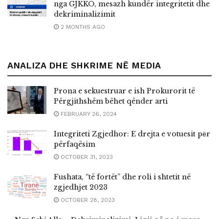
nga GJKKO, mesazh kundër integritetit dhe
dekriminalizimit
2 MONTHS AGO
ANALIZA DHE SHKRIME NË MEDIA
Prona e sekuestruar e ish Prokurorit të
Përgjithshëm bëhet qënder arti
FEBRUARY 26, 2024
Integriteti Zgjedhor: E drejta e votuesit pёr
përfaqësim
OCTOBER 31, 2023
Fushata, “të fortët” dhe roli i shtetit në
zgjedhjet 2023
OCTOBER 28, 2023