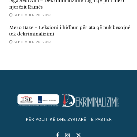
Nga Sebi Alla – Dekriminalizimi: Ligji që po i merr
njerëzit Ramës
SEPTEMBER 20, 2023
Mero Baze – Leksioni i hidhur për ata që nuk besojnë
tek dekriminalizimi
SEPTEMBER 20, 2023
PËR POLITIKË DHE ZYRTARË TË PASTËR