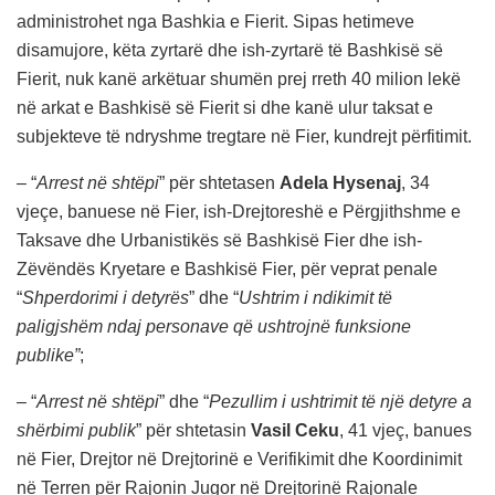
administrohet nga Bashkia e Fierit. Sipas hetimeve
disamujore, këta zyrtarë dhe ish-zyrtarë të Bashkisë së
Fierit, nuk kanë arkëtuar shumën prej rreth 40 milion lekë
në arkat e Bashkisë së Fierit si dhe kanë ulur taksat e
subjekteve të ndryshme tregtare në Fier, kundrejt përfitimit.
– “
Arrest në shtëpi
” për shtetasen
Adela Hysenaj
, 34
vjeçe, banuese në Fier, ish-Drejtoreshë e Përgjithshme e
Taksave dhe Urbanistikës së Bashkisë Fier dhe ish-
Zëvëndës Kryetare e Bashkisë Fier, për veprat penale
“
Shperdorimi i detyrës
” dhe “
Ushtrim i ndikimit të
paligjshëm ndaj personave që ushtrojnë funksione
publike”
;
– “
Arrest në shtëpi
” dhe “
Pezullim i ushtrimit të një detyre a
shërbimi publik
” për shtetasin
Vasil Ceku
, 41 vjeç, banues
në Fier, Drejtor në Drejtorinë e Verifikimit dhe Koordinimit
në Terren për Rajonin Jugor në Drejtorinë Rajonale