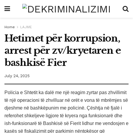
Home
LAJME
Hetimet për korrupsion,
arrest për zv/kryetaren e
bashkisë Fier
July 24, 2025
Policia e Shtetit ka dalë me një reagim zyrtar pas zhvillimit
të një operacioni të zhvilluar në orët e vona të mbrëmjes së
djeshme në bashkëpunim me policinë. Çështja në fjalë i
referohet shkeljeve ligjore të kryera nga funksionarë dhe
ish-funksionarë të Bashkisë së Fierit lidhur me vendosjen e
kasës së fiskalizimit për parkimin nëntokësor që