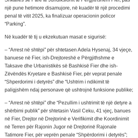
një pune hetimore disamujore, në kuadër të një procedimi
penal të vitit 2025, ka finalizuar operacionin policor
“Parking”.
Në kuadër të tij u ekzekutuan masat e sigurisë:
– “Arrest në shtëpi” për shtetasen Adela Hysenaj, 34 vjeçe,
banuese në Fier, ish-Drejtoreshë e Përgjithshme e
Taksave dhe Urbanistikës së Bashkisë Fier dhe ish-
Zëvëndës Kryetare e Bashkisë Fier, për veprat penale
“Shperdorimi i detyrës” dhe “Ushtrim i ndikimit të
paligjshëm ndaj personave që ushtrojnë funksione publike;
– “Arrest në shtëpi” dhe “Pezullim i ushtrimit të një detyre a
shërbimi publik” për shtetasin Vasil Ceku, 41 vjeç, banues
në Fier, Drejtor në Drejtorinë e Verifikimit dhe Koordinimit
në Terren për Rajonin Jugor në Drejtorinë Rajonale
Tatimore Fier, për veprën penale “Shpërdorimi i detyrës”;