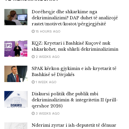
Dorëheqje dhe shkarkime nga
dekriminalizimi? DAP duhet të analizojë
rastet/motivet/kostot/përgjegjësitë
15 HOURS AGO
KQZ: Kryetari i Bashkisë Kuçovë nuk
shkarkohet, nuk shkeli dekriminalizimin
2 WEEKS AGO
SPAK kërkon gjykimin e ish-kryetarit të
Bashkisë së Divjakës
1 WEEK AGO
Diskursi politik dhe publik mbi
dekriminalizimin & integritetin II (prill-
qershor 2026)
3 WEEKS AGO
Nderimi zyrtar i ish-deputetit të dënuar