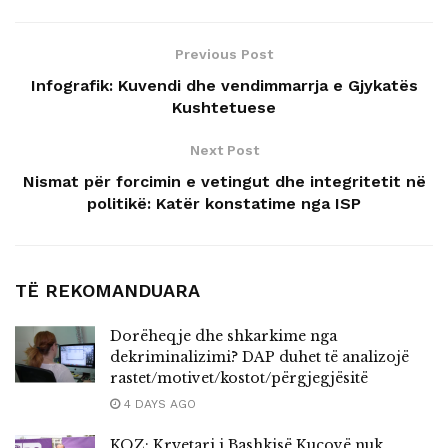
Previous Post
Infografik: Kuvendi dhe vendimmarrja e Gjykatës
Kushtetuese
Next Post
Nismat për forcimin e vetingut dhe integritetit në
politikë: Katër konstatime nga ISP
TË REKOMANDUARA
Dorëheqje dhe shkarkime nga
dekriminalizimi? DAP duhet të analizojë
rastet/motivet/kostot/përgjegjësitë
4 DAYS AGO
KQZ: Kryetari i Bashkisë Kuçovë nuk