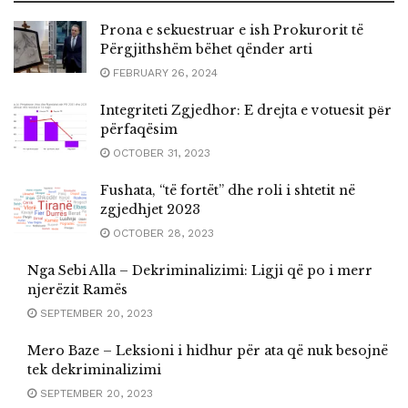
Prona e sekuestruar e ish Prokurorit të
Përgjithshëm bëhet qënder arti
FEBRUARY 26, 2024
Integriteti Zgjedhor: E drejta e votuesit pёr
përfaqësim
OCTOBER 31, 2023
Fushata, “të fortët” dhe roli i shtetit në
zgjedhjet 2023
OCTOBER 28, 2023
Nga Sebi Alla – Dekriminalizimi: Ligji që po i merr
njerëzit Ramës
SEPTEMBER 20, 2023
Mero Baze – Leksioni i hidhur për ata që nuk besojnë
tek dekriminalizimi
SEPTEMBER 20, 2023