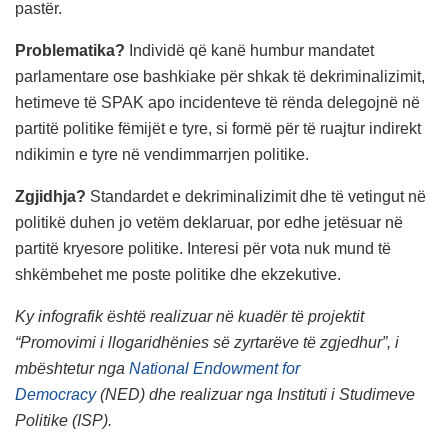
pastër.
Problematika?
Individë që kanë humbur mandatet
parlamentare ose bashkiake për shkak të dekriminalizimit,
hetimeve të SPAK apo incidenteve të rënda delegojnë në
partitë politike fëmijët e tyre, si formë për të ruajtur indirekt
ndikimin e tyre në vendimmarrjen politike.
Zgjidhja?
Standardet e dekriminalizimit dhe të vetingut në
politikë duhen jo vetëm deklaruar, por edhe jetësuar në
partitë kryesore politike. Interesi për vota nuk mund të
shkëmbehet me poste politike dhe ekzekutive.
Ky infografik është realizuar në kuadër të projektit
“Promovimi i llogaridhënies së zyrtarëve të zgjedhur”, i
mbështetur nga
National Endowment for
Democracy
(NED) dhe realizuar nga Instituti i Studimeve
Politike (ISP).