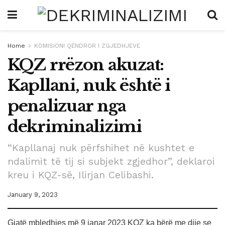
Home
KOMISIONI QËNDROR I ZGJEDHJEVE
KQZ rrëzon akuzat:
Kapllani, nuk është i
penalizuar nga
dekriminalizimi
“Kapllanaj nuk përfshihet në kushtet e
ndalimit të tij si subjekt zgjedhor”, deklaroi
kreu i KQZ-së, Ilirjan Celibashi.
January 9, 2023
Gjatë mbledhjes më 9 janar 2023 KQZ ka bërë me dije se