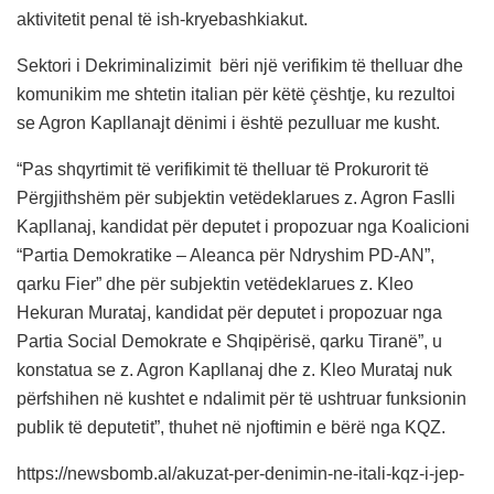
aktivitetit penal të ish-kryebashkiakut.
Sektori i Dekriminalizimit bëri një verifikim të thelluar dhe
komunikim me shtetin italian për këtë çështje, ku rezultoi
se Agron Kapllanajt dënimi i është pezulluar me kusht.
“Pas shqyrtimit të verifikimit të thelluar të Prokurorit të
Përgjithshëm për subjektin vetëdeklarues z. Agron Faslli
Kapllanaj, kandidat për deputet i propozuar nga Koalicioni
“Partia Demokratike – Aleanca për Ndryshim PD-AN”,
qarku Fier” dhe për subjektin vetëdeklarues z. Kleo
Hekuran Murataj, kandidat për deputet i propozuar nga
Partia Social Demokrate e Shqipërisë, qarku Tiranë”, u
konstatua se z. Agron Kapllanaj dhe z. Kleo Murataj nuk
përfshihen në kushtet e ndalimit për të ushtruar funksionin
publik të deputetit”, thuhet në njoftimin e bërë nga KQZ.
https://newsbomb.al/akuzat-per-denimin-ne-itali-kqz-i-jep-