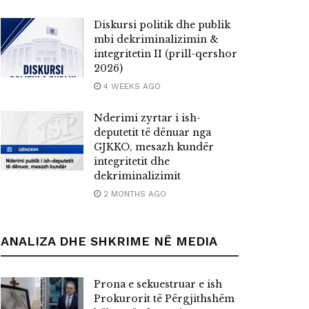
Diskursi politik dhe publik
mbi dekriminalizimin &
integritetin II (prill-qershor
2026)
4 WEEKS AGO
Nderimi zyrtar i ish-
deputetit të dënuar nga
GJKKO, mesazh kundër
integritetit dhe
dekriminalizimit
2 MONTHS AGO
ANALIZA DHE SHKRIME NË MEDIA
Prona e sekuestruar e ish
Prokurorit të Përgjithshëm