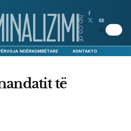
PËRVOJA NDËRKOMBËTARE
KONTAKTO
andatit të