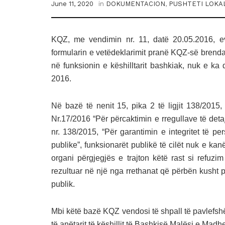
June 11, 2020
in
DOKUMENTACION
,
PUSHTETI LOKAL
KQZ, me vendimin nr. 11, datë 20.05.2016, e
formularin e vetëdeklarimit pranë KQZ-së brenda a
në funksionin e këshilltarit bashkiak, nuk e ka
2016.
Në bazë të nenit 15, pika 2 të ligjit 138/2015,
Nr.17/2016 “Për përcaktimin e rregullave të det
nr. 138/2015, “Për garantimin e integritet të 
publike”, funksionarët publikë të cilët nuk e kanë
organi përgjegjës e trajton këtë rast si refuzim
rezultuar në një nga rrethanat që përbën kusht p
publik.
Mbi këtë bazë KQZ vendosi të shpall të pavlefs
të anëtarit të këshillit të Bashkisë Malësi e Madh