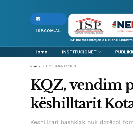
ISP.COM.AL
Home
INSTITUCIONET
PUBLIK
Home
DOKUMENTACION
KQZ, vendim pë
këshilltarit Ko
Këshilltari bashkiak nuk dorëzoi form