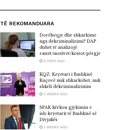
TË REKOMANDUARA
Dorëheqje dhe shkarkime
nga dekriminalizimi? DAP
duhet të analizojë
rastet/motivet/kostot/përgjegjësitë
6 DAYS AGO
KQZ: Kryetari i Bashkisë
Kuçovë nuk shkarkohet, nuk
shkeli dekriminalizimin
3 WEEKS AGO
SPAK kërkon gjykimin e
ish-kryetarit të Bashkisë së
Divjakës
2 WEEKS AGO