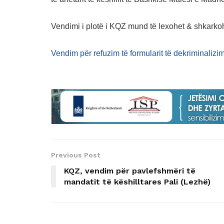
Vendimi i plotë i KQZ mund të lexohet & shkarkoh
Vendim për refuzim të formularit të dekriminalizim
Previous Post
KQZ, vendim për pavlefshmëri të
mandatit të këshilltares Pali (Lezhë)