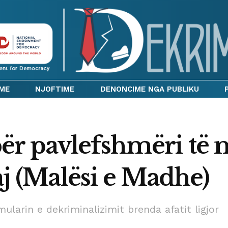
IME
NJOFTIME
DENONCIME NGA PUBLIKU
r pavlefshmëri të m
taj (Malësi e Madhe)
ularin e dekriminalizimit brenda afatit ligjor