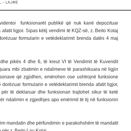
 - LAJME
videntoi funksionarët publikë që nuk kanë depozituar
fatit ligjor. Sipas këtij vendimi të KQZ-së, z. Beito Kotaj
 dorëzuar formularin e vetëdeklarimit brenda datës 4 maj
 dhe pikës 4 dhe 6, të kreut VI të Vendimit të Kuvendit
ajuara mbi zbatimin e ndalimeve të parashikuara në ligjin
personave që zgjidhen, emërohen ose ushtrojnë funksione
 dorëzuar formularin e vetëdeklarimit brenda afatit ligjor,
 për të deklaruar dhe funksionari trajtohet sikur të ketë
ër ndalimin e zgjedhjes apo emërimit të tij në funksionin
hëm mandatin dhe përfundimin e parakohshëm të mandatit
e për z. Beito Lau Kotaj.