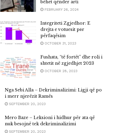
bëhet qënder arti
FEBRUARY 26, 2024
Integriteti Zgjedhor: E
drejta e votuesit pёr
përfaqësim
OCTOBER 31, 2023
Fushata, “të fortët” dhe roli i
shtetit në zgjedhjet 2023
OCTOBER 28, 2023
Nga Sebi Alla – Dekriminalizimi: Ligji që po
i merr njerëzit Ramës
SEPTEMBER 20, 2023
Mero Baze – Leksioni i hidhur për ata që
nuk besojnë tek dekriminalizimi
SEPTEMBER 20, 2023