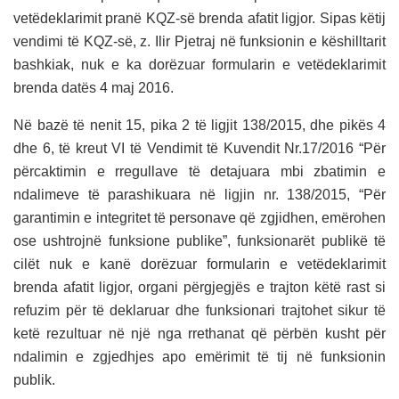
vetëdeklarimit pranë KQZ-së brenda afatit ligjor. Sipas këtij
vendimi të KQZ-së, z. Ilir Pjetraj në funksionin e këshilltarit
bashkiak, nuk e ka dorëzuar formularin e vetëdeklarimit
brenda datës 4 maj 2016.
Në bazë të nenit 15, pika 2 të ligjit 138/2015, dhe pikës 4
dhe 6, të kreut VI të Vendimit të Kuvendit Nr.17/2016 “Për
përcaktimin e rregullave të detajuara mbi zbatimin e
ndalimeve të parashikuara në ligjin nr. 138/2015, “Për
garantimin e integritet të personave që zgjidhen, emërohen
ose ushtrojnë funksione publike”, funksionarët publikë të
cilët nuk e kanë dorëzuar formularin e vetëdeklarimit
brenda afatit ligjor, organi përgjegjës e trajton këtë rast si
refuzim për të deklaruar dhe funksionari trajtohet sikur të
ketë rezultuar në një nga rrethanat që përbën kusht për
ndalimin e zgjedhjes apo emërimit të tij në funksionin
publik.