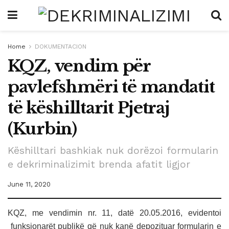
Home
DOKUMENTACION
KQZ, vendim për
pavlefshmëri të mandatit
të këshilltarit Pjetraj
(Kurbin)
Këshilltari bashkiak nuk dorëzoi formularin
e dekriminalizimit brenda afatit ligjor
June 11, 2020
KQZ, me vendimin nr. 11, datë 20.05.2016, evidentoi
funksionarët publikë që nuk kanë depozituar formularin e