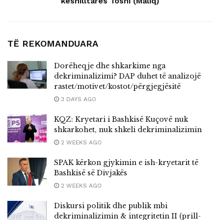
këshilltares Toshi (Maliq)
TË REKOMANDUARA
Dorëheqje dhe shkarkime nga
dekriminalizimi? DAP duhet të analizojë
rastet/motivet/kostot/përgjegjësitë
3 DAYS AGO
KQZ: Kryetari i Bashkisë Kuçovë nuk
shkarkohet, nuk shkeli dekriminalizimin
2 WEEKS AGO
SPAK kërkon gjykimin e ish-kryetarit të
Bashkisë së Divjakës
2 WEEKS AGO
Diskursi politik dhe publik mbi
dekriminalizimin & integritetin II (prill-