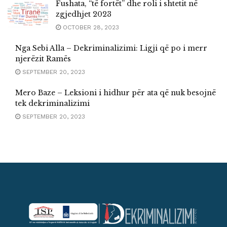
Fushata, “të fortët” dhe roli i shtetit në
zgjedhjet 2023
OCTOBER 28, 2023
Nga Sebi Alla – Dekriminalizimi: Ligji që po i merr
njerëzit Ramës
SEPTEMBER 20, 2023
Mero Baze – Leksioni i hidhur për ata që nuk besojnë
tek dekriminalizimi
SEPTEMBER 20, 2023