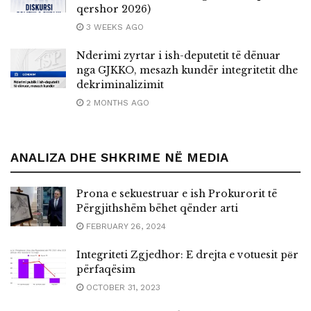
qershor 2026)
3 WEEKS AGO
Nderimi zyrtar i ish-deputetit të dënuar
nga GJKKO, mesazh kundër integritetit dhe
dekriminalizimit
2 MONTHS AGO
ANALIZA DHE SHKRIME NË MEDIA
Prona e sekuestruar e ish Prokurorit të
Përgjithshëm bëhet qënder arti
FEBRUARY 26, 2024
Integriteti Zgjedhor: E drejta e votuesit pёr
përfaqësim
OCTOBER 31, 2023