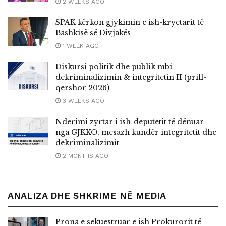
2 WEEKS AGO
SPAK kërkon gjykimin e ish-kryetarit të
Bashkisë së Divjakës
1 WEEK AGO
Diskursi politik dhe publik mbi
dekriminalizimin & integritetin II (prill-
qershor 2026)
3 WEEKS AGO
Nderimi zyrtar i ish-deputetit të dënuar
nga GJKKO, mesazh kundër integritetit dhe
dekriminalizimit
2 MONTHS AGO
ANALIZA DHE SHKRIME NË MEDIA
Prona e sekuestruar e ish Prokurorit të