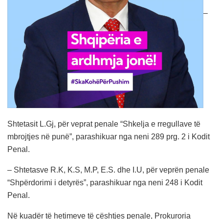
–
Shtetasit L.Gj, për veprat penale “Shkelja e rregullave të
mbrojtjes në punë”, parashikuar nga neni 289 prg. 2 i Kodit
Penal.
– Shtetasve R.K, K.S, M.P, E.S. dhe I.U, për veprën penale
“Shpërdorimi i detyrës”, parashikuar nga neni 248 i Kodit
Penal.
Në kuadër të hetimeve të çështjes penale, Prokuroria