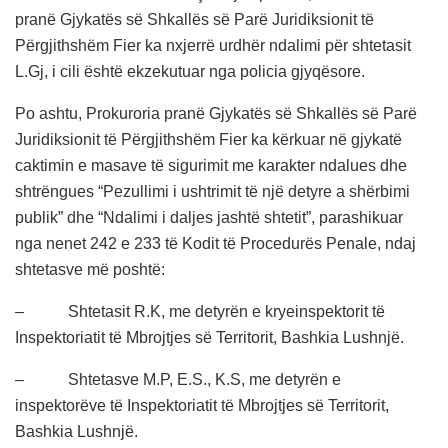
pranë Gjykatës së Shkallës së Parë Juridiksionit të
Përgjithshëm Fier ka nxjerrë urdhër ndalimi për shtetasit
L.Gj, i cili është ekzekutuar nga policia gjyqësore.
Po ashtu, Prokuroria pranë Gjykatës së Shkallës së Parë
Juridiksionit të Përgjithshëm Fier ka kërkuar në gjykatë
caktimin e masave të sigurimit me karakter ndalues dhe
shtrëngues “Pezullimi i ushtrimit të një detyre a shërbimi
publik” dhe “Ndalimi i daljes jashtë shtetit”, parashikuar
nga nenet 242 e 233 të Kodit të Procedurës Penale, ndaj
shtetasve më poshtë:
– Shtetasit R.K, me detyrën e kryeinspektorit të
Inspektoriatit të Mbrojtjes së Territorit, Bashkia Lushnjë.
– Shtetasve M.P, E.S., K.S, me detyrën e
inspektorëve të Inspektoriatit të Mbrojtjes së Territorit,
Bashkia Lushnjë.