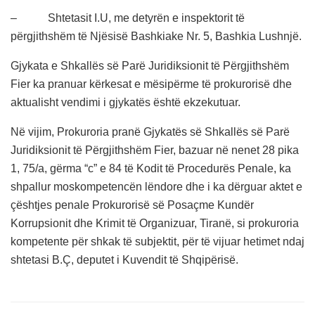
– Shtetasit I.U, me detyrën e inspektorit të
përgjithshëm të Njësisë Bashkiake Nr. 5, Bashkia Lushnjë.
Gjykata e Shkallës së Parë Juridiksionit të Përgjithshëm
Fier ka pranuar kërkesat e mësipërme të prokurorisë dhe
aktualisht vendimi i gjykatës është ekzekutuar.
Në vijim, Prokuroria pranë Gjykatës së Shkallës së Parë
Juridiksionit të Përgjithshëm Fier, bazuar në nenet 28 pika
1, 75/a, gërma “c” e 84 të Kodit të Procedurës Penale, ka
shpallur moskompetencën lëndore dhe i ka dërguar aktet e
çështjes penale Prokurorisë së Posaçme Kundër
Korrupsionit dhe Krimit të Organizuar, Tiranë, si prokuroria
kompetente për shkak të subjektit, për të vijuar hetimet ndaj
shtetasi B.Ç, deputet i Kuvendit të Shqipërisë.