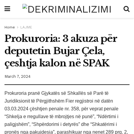
Home
LAJME
Prokuroria: 3 akuza për
deputetin Bujar Çela,
çeshtja kalon në SPAK
March 7, 2024
Prokuroria pranë Gjykatës së Shkallës së Parë të
Juridiksionit të Përgjithshëm Fier regjistroi në datën
03.03.2024 çështjen penale nr. 358, për veprat penale
“Shkelja e rregullave të mbrojtjes në punë”, “Ndërtimi i
paligjshëm”, “Shpërdorimi i detyrës” dhe “Shkatërimi i
pronës nga pakujdesia”, parashikuar nga nenet 289 prg. 2,