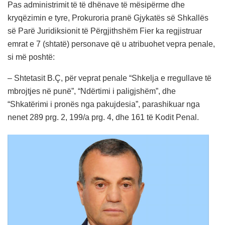
Pas administrimit të të dhënave të mësipërme dhe
kryqëzimin e tyre, Prokuroria pranë Gjykatës së Shkallës
së Parë Juridiksionit të Përgjithshëm Fier ka regjistruar
emrat e 7 (shtatë) personave që u atribuohet vepra penale,
si më poshtë:
– Shtetasit B.Ç, për veprat penale “Shkelja e rregullave të
mbrojtjes në punë”, “Ndërtimi i paligjshëm”, dhe
“Shkatërimi i pronës nga pakujdesia”, parashikuar nga
nenet 289 prg. 2, 199/a prg. 4, dhe 161 të Kodit Penal.