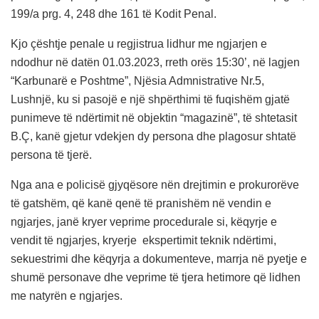
199/a prg. 4, 248 dhe 161 të Kodit Penal.
Kjo çështje penale u regjistrua lidhur me ngjarjen e
ndodhur në datën 01.03.2023, rreth orës 15:30’, në lagjen
“Karbunarë e Poshtme”, Njësia Admnistrative Nr.5,
Lushnjë, ku si pasojë e një shpërthimi të fuqishëm gjatë
punimeve të ndërtimit në objektin “magazinë”, të shtetasit
B.Ç, kanë gjetur vdekjen dy persona dhe plagosur shtatë
persona të tjerë.
Nga ana e policisë gjyqësore nën drejtimin e prokurorëve
të gatshëm, që kanë qenë të pranishëm në vendin e
ngjarjes, janë kryer veprime procedurale si, këqyrje e
vendit të ngjarjes, kryerje ekspertimit teknik ndërtimi,
sekuestrimi dhe këqyrja a dokumenteve, marrja në pyetje e
shumë personave dhe veprime të tjera hetimore që lidhen
me natyrën e ngjarjes.