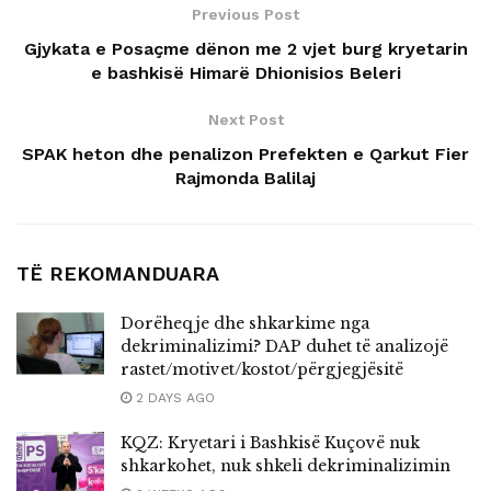
Previous Post
Gjykata e Posaçme dënon me 2 vjet burg kryetarin
e bashkisë Himarë Dhionisios Beleri
Next Post
SPAK heton dhe penalizon Prefekten e Qarkut Fier
Rajmonda Balilaj
TË REKOMANDUARA
Dorëheqje dhe shkarkime nga
dekriminalizimi? DAP duhet të analizojë
rastet/motivet/kostot/përgjegjësitë
2 DAYS AGO
KQZ: Kryetari i Bashkisë Kuçovë nuk
shkarkohet, nuk shkeli dekriminalizimin