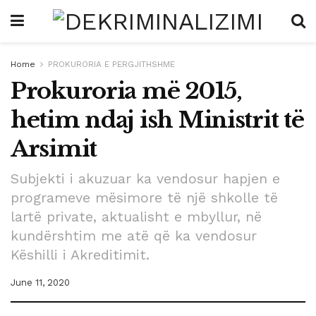
Home
PROKURORIA E PERGJITHSHME
Prokuroria më 2015,
hetim ndaj ish Ministrit të
Arsimit
Subjekti i akuzuar ka vendosur hapjen e
programeve mësimore të një shkolle të
lartë private, aktualisht e mbyllur, në
kundërshtim me atë që ka vendosur
Këshilli i Akreditimit.
June 11, 2020