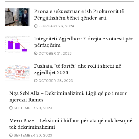
Prona e sekuestruar e ish Prokurorit të
Përgjithshëm bëhet qënder arti
FEBRUARY 26, 2024
Integriteti Zgjedhor: E drejta e votuesit pёr
përfaqësim
OCTOBER 31, 2023
Fushata, “të fortët” dhe roli i shtetit në
zgjedhjet 2023
OCTOBER 28, 2023
Nga Sebi Alla – Dekriminalizimi: Ligji që po i merr
njerëzit Ramës
SEPTEMBER 20, 2023
Mero Baze – Leksioni i hidhur për ata që nuk besojnë
tek dekriminalizimi
SEPTEMBER 20, 2023