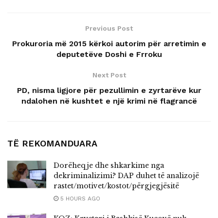
Previous Post
Prokuroria më 2015 kërkoi autorim për arretimin e
deputetëve Doshi e Frroku
Next Post
PD, nisma ligjore për pezullimin e zyrtarëve kur
ndalohen në kushtet e një krimi në flagrancë
TË REKOMANDUARA
Dorëheqje dhe shkarkime nga
dekriminalizimi? DAP duhet të analizojë
rastet/motivet/kostot/përgjegjësitë
5 HOURS AGO