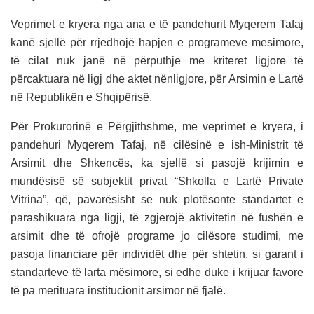
Veprimet e kryera nga ana e të pandehurit Myqerem Tafaj
kanë sjellë për rrjedhojë hapjen e programeve mesimore,
të cilat nuk janë në përputhje me kriteret ligjore të
përcaktuara në ligj dhe aktet nënligjore, për Arsimin e Lartë
në Republikën e Shqipërisë.
Për Prokurorinë e Përgjithshme, me veprimet e kryera, i
pandehuri Myqerem Tafaj, në cilësinë e ish-Ministrit të
Arsimit dhe Shkencës, ka sjellë si pasojë krijimin e
mundësisë së subjektit privat “Shkolla e Lartë Private
Vitrina”, që, pavarësisht se nuk plotësonte standartet e
parashikuara nga ligji, të zgjerojë aktivitetin në fushën e
arsimit dhe të ofrojë programe jo cilësore studimi, me
pasoja financiare për individët dhe për shtetin, si garant i
standarteve të larta mësimore, si edhe duke i krijuar favore
të pa merituara institucionit arsimor në fjalë.