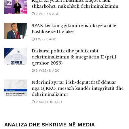
KQZ: Kryetari i Bashkisë Kuçovë nuk
shkarkohet, nuk shkeli dekriminalizimin
2 WEEKS AGO
SPAK kërkon gjykimin e ish-kryetarit të
Bashkisë së Divjakës
1 WEEK AGO
Diskursi politik dhe publik mbi
dekriminalizimin & integritetin II (prill-
qershor 2026)
3 WEEKS AGO
Nderimi zyrtar i ish-deputetit të dënuar
nga GJKKO, mesazh kundër integritetit dhe
dekriminalizimit
2 MONTHS AGO
ANALIZA DHE SHKRIME NË MEDIA