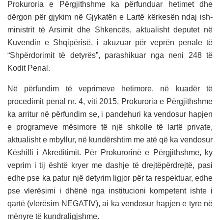
Prokuroria e Përgjithshme ka përfunduar hetimet dhe
dërgon për gjykim në Gjykatën e Lartë kërkesën ndaj ish-
ministrit të Arsimit dhe Shkencës, aktualisht deputet në
Kuvendin e Shqipërisë, i akuzuar për veprën penale të
“Shpërdorimit të detyrës”, parashikuar nga neni 248 të
Kodit Penal.
Në përfundim të veprimeve hetimore, në kuadër të
procedimit penal nr. 4, viti 2015, Prokuroria e Përgjithshme
ka arritur në përfundim se, i pandehuri ka vendosur hapjen
e programeve mësimore të një shkolle të lartë private,
aktualisht e mbyllur, në kundërshtim me atë që ka vendosur
Këshilli i Akreditimit. Për Prokurorinë e Përgjithshme, ky
veprim i tij është kryer me dashje të drejtëpërdrejtë, pasi
edhe pse ka patur një detyrim ligjor për ta respektuar, edhe
pse vlerësimi i dhënë nga institucioni kompetent ishte i
qartë (vlerësim NEGATIV), ai ka vendosur hapjen e tyre në
mënyre të kundraligjshme.