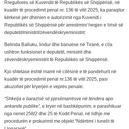
Rregullores së Kuvendit të Republikës së Shqipërisë, në
kuadër të procedimit penal nr. 136 të vitit 2025, ka paraqitur
kërkesë për dhënien e autorizimit nga Kuvendi i
Republikës së Shqipërisë për arrestimin/ heqjen e lirisë së
deputetit/ministrit/zëvendëskryeministrit:
Belinda Balluku, lindur dhe banuese në Tiranë, e cila
ushtron funksionet e deputetit, ministrit dhe
zëvendëskryeministrit të Republikës së Shqipërisë.
Kjo shtetase është marrë në cilësinë e të pandehurit në
kuadër të procedimit penal nr.136 të vitit 2025, pasi
akuzohet për kryerjen e veprës penale:
“Shkelja e barazisë së pjesëmarrësve në tendera apo
ankande publike”,
e kryer në bashkëpunim, e parashikuar
nga nenet 258/2 dhe 25 të Kodit Penal, në lidhje me
procedurën e prokurimit me objekt “Ndërtimi i tunelit të
Llogarasë”.