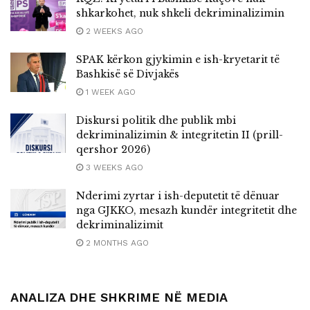
shkarkohet, nuk shkeli dekriminalizimin
2 WEEKS AGO
SPAK kërkon gjykimin e ish-kryetarit të
Bashkisë së Divjakës
1 WEEK AGO
Diskursi politik dhe publik mbi
dekriminalizimin & integritetin II (prill-
qershor 2026)
3 WEEKS AGO
Nderimi zyrtar i ish-deputetit të dënuar
nga GJKKO, mesazh kundër integritetit dhe
dekriminalizimit
2 MONTHS AGO
ANALIZA DHE SHKRIME NË MEDIA