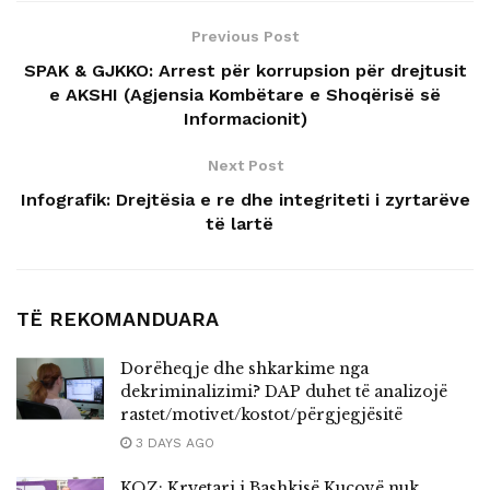
Previous Post
SPAK & GJKKO: Arrest për korrupsion për drejtusit
e AKSHI (Agjensia Kombëtare e Shoqërisë së
Informacionit)
Next Post
Infografik: Drejtësia e re dhe integriteti i zyrtarëve
të lartë
TË REKOMANDUARA
Dorëheqje dhe shkarkime nga
dekriminalizimi? DAP duhet të analizojë
rastet/motivet/kostot/përgjegjësitë
3 DAYS AGO
KQZ: Kryetari i Bashkisë Kuçovë nuk