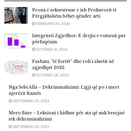
Prona e sekuestruar e ish Prokurorit të
Përgjithshëm bëhet qënder arti
FEBRUARY 26, 2024
Integriteti Zgjedhor: E drejta e votuesit pёr
përfaqësim
OCTOBER 31, 2023
Fushata, “të fortët” dhe roli i shtetit në
zgjedhjet 2023
OCTOBER 28, 2023
Nga Sebi Alla – Dekriminalizimi: Ligji që po i merr
njerëzit Ramës
SEPTEMBER 20, 2023
Mero Baze – Leksioni i hidhur për ata që nuk besojnë
tek dekriminalizimi
SEPTEMBER 20, 2023