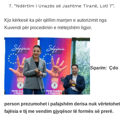
“Ndërtim i Unazës së Jashtme Tiranë, Loti 7”.
Kjo kërkesë ka për qëllim marrjen e autorizimit nga
Kuvendi për procedimin e mëtejshëm ligjor.
Sqarim:
Çdo
person prezumohet i pafajshëm derisa nuk vërtetohet
fajësia e tij me vendim gjyqësor të formës së prerë.