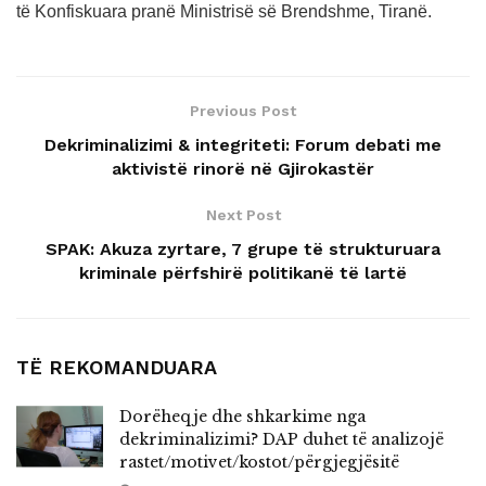
të Konfiskuara pranë Ministrisë së Brendshme, Tiranë.
Previous Post
Dekriminalizimi & integriteti: Forum debati me
aktivistë rinorë në Gjirokastër
Next Post
SPAK: Akuza zyrtare, 7 grupe të strukturuara
kriminale përfshirë politikanë të lartë
TË REKOMANDUARA
Dorëheqje dhe shkarkime nga
dekriminalizimi? DAP duhet të analizojë
rastet/motivet/kostot/përgjegjësitë