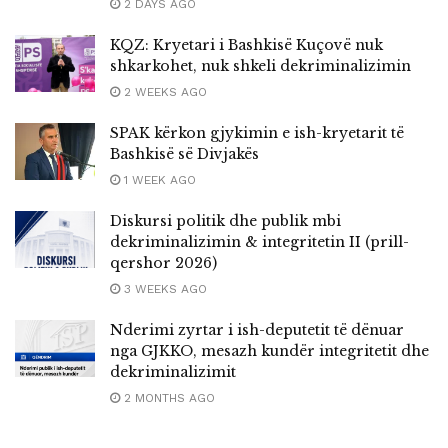
2 DAYS AGO
KQZ: Kryetari i Bashkisë Kuçovë nuk
shkarkohet, nuk shkeli dekriminalizimin
2 WEEKS AGO
SPAK kërkon gjykimin e ish-kryetarit të
Bashkisë së Divjakës
1 WEEK AGO
Diskursi politik dhe publik mbi
dekriminalizimin & integritetin II (prill-
qershor 2026)
3 WEEKS AGO
Nderimi zyrtar i ish-deputetit të dënuar
nga GJKKO, mesazh kundër integritetit dhe
dekriminalizimit
2 MONTHS AGO