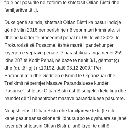
fjalë për pasuritë në zotërim të shtetasit Oltian Bistri dhe
familjarëve të tij.
Duke qenë se ndaj shtetasit Oltian Bistri ka pasur indicje
që në vitin 2016 për përfshirje në veprimtari kriminale, si
dhe në kuadër të procedimit penal nr. 09, të vitit 2023, të
Prokurorisë së Posaçme, është marrë i pandehur për
kryerjen e veprave penale të parashikuara nga nenet 259
dhe 287 të Kodit Penal, në bazë të nenit 3/1, gërmat (ç)
dhe (d), të ligjit nr.10192, datë 03.12.2009,
“
Për
Parandalimin dhe Goditjen e Krimit të Organizuar dhe
Trafikimit nëpërmjet Masave Parandaluese kundër
Pasurisë”, shtetasi Oltian Bistri është subjekt i këtij ligji dhe
mundet që t
’
i nënshtrohet masave parandaluese pasurore.
Ndaj shtetasit Oltian Bistri dhe familjarëve të tij (të cilët
kanë pasur transaksione të lidhura apo të dyshuara se janë
kryer për shtetasin Oltian Bistri), janë kryer të gjithë