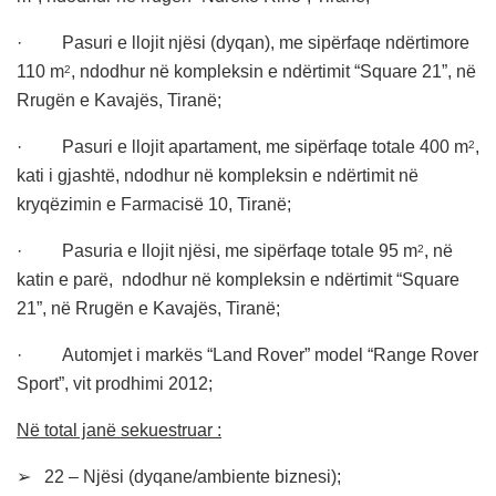
· Pasuri e llojit njësi (dyqan), me sipërfaqe ndërtimore
110 m
, ndodhur në kompleksin e ndërtimit
“
Square 21”, në
2
Rrugën e Kavajës, Tiranë;
· Pasuri e llojit apartament, me sipërfaqe totale 400 m
,
2
kati i gjashtë, ndodhur në kompleksin e ndërtimit në
kryqëzimin e Farmacisë 10, Tiranë;
· Pasuria e llojit njësi, me sipërfaqe totale 95 m
, në
2
katin e parë, ndodhur në kompleksin e ndërtimit
“
Square
21”, në Rrugën e Kavajës, Tiranë;
· Automjet i markës “Land Rover” model “Range Rover
Sport”, vit prodhimi 2012;
Në total janë sekuestruar :
➢ 22 – Njësi (dyqane/ambiente biznesi);