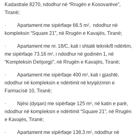
Kadastrale 8270, ndodhur në “Rrugën e Kosovarëve”,
Tiranë;
· Apartament me sipërfaqe 66.5 m
, ndodhur në
2
kompleksin
“
Square 21”, në Rrugën e Kavajës, Tiranë;
· Apartament me nr. 18/C, kati i shtatë teknik/8 ndërtim,
me sipërfaqe 73.16 m
, i ndodhur në godinën 1, në
2
“Kompleksin Delijorgji”, në Rrugën e Kavajës, Tiranë;
· Apartament me sipërfaqe 400 m
, kati i gjashtë,
2
ndodhur në kompleksin e ndërtimit në kryqëzimin e
Farmacisë 10, Tiranë;
· Njësi (dyqan) me sipërfaqe 125 m
, në katin e parë,
2
ndodhur në kompleksin e ndërtimit
“
Square 21”, në Rrugën
e Kavajës, Tiranë;
· Apartament me sipërfaqe 138.3 m
, ndodhur në
2