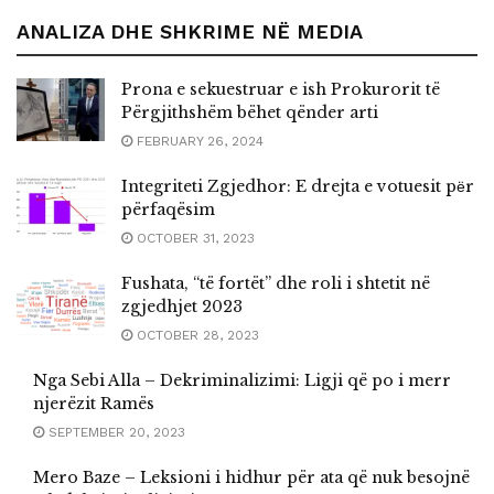
ANALIZA DHE SHKRIME NË MEDIA
Prona e sekuestruar e ish Prokurorit të
Përgjithshëm bëhet qënder arti
FEBRUARY 26, 2024
Integriteti Zgjedhor: E drejta e votuesit pёr
përfaqësim
OCTOBER 31, 2023
Fushata, “të fortët” dhe roli i shtetit në
zgjedhjet 2023
OCTOBER 28, 2023
Nga Sebi Alla – Dekriminalizimi: Ligji që po i merr
njerëzit Ramës
SEPTEMBER 20, 2023
Mero Baze – Leksioni i hidhur për ata që nuk besojnë