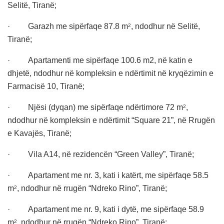
Selitë, Tiranë;
· Garazh me sipërfaqe 87.8 m
, ndodhur në Selitë,
2
Tiranë;
· Apartamenti me sipërfaqe 100.6 m2, në katin e
dhjetë, ndodhur në kompleksin e ndërtimit në kryqëzimin e
Farmacisë 10, Tiranë;
· Njësi (dyqan) me sipërfaqe ndërtimore 72 m
,
2
ndodhur në kompleksin e ndërtimit
“
Square 21”, në Rrugën
e Kavajës, Tiranë;
· Vila A14, në rezidencën “Green Valley”, Tiranë;
· Apartament me nr. 3, kati i katërt, me sipërfaqe 58.5
m
, ndodhur në rrugën “Ndreko Rino”, Tiranë;
2
· Apartament me nr. 9, kati i dytë, me sipërfaqe 58.9
m
, ndodhur në rrugën “Ndreko Rino”, Tiranë;
2