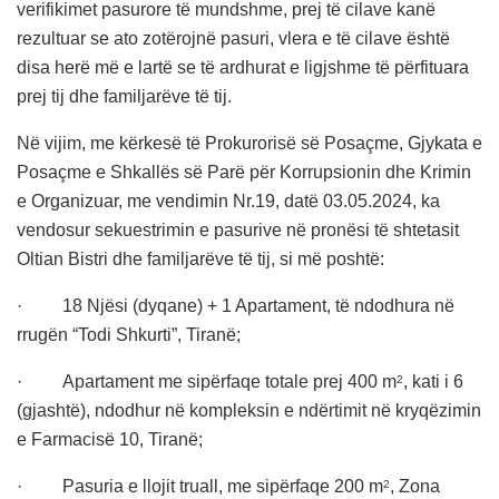
verifikimet pasurore të mundshme, prej të cilave kanë
rezultuar se ato zotërojnë pasuri, vlera e të cilave është
disa herë më e lartë se të ardhurat e ligjshme të përfituara
prej tij dhe familjarëve të tij.
Në vijim, me kërkesë të Prokurorisë së Posaçme, Gjykata e
Posaçme e Shkallës së Parë për Korrupsionin dhe Krimin
e Organizuar, me vendimin Nr.19, datë 03.05.2024, ka
vendosur sekuestrimin e pasurive në pronësi të shtetasit
Oltian Bistri dhe familjarëve të tij, si më poshtë:
· 18 Njësi (dyqane) + 1 Apartament, të ndodhura në
rrugën
“
Todi Shkurti”, Tiranë;
· Apartament me sipërfaqe totale prej 400 m
, kati i 6
2
(gjashtë), ndodhur në kompleksin e ndërtimit në kryqëzimin
e Farmacisë 10, Tiranë;
· Pasuria e llojit truall, me sipërfaqe 200 m
, Zona
2