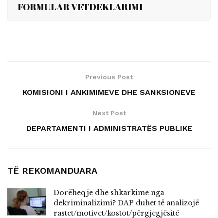
FORMULAR VETDEKLARIMI
Previous Post
KOMISIONI I ANKIMIMEVE DHE SANKSIONEVE
Next Post
DEPARTAMENTI I ADMINISTRATËS PUBLIKE
TË REKOMANDUARA
Dorëheqje dhe shkarkime nga
dekriminalizimi? DAP duhet të analizojë
rastet/motivet/kostot/përgjegjësitë