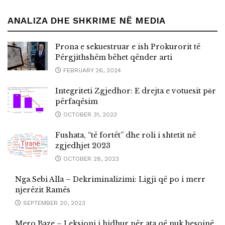
ANALIZA DHE SHKRIME NË MEDIA
Prona e sekuestruar e ish Prokurorit të
Përgjithshëm bëhet qënder arti
FEBRUARY 26, 2024
Integriteti Zgjedhor: E drejta e votuesit pёr
përfaqësim
OCTOBER 31, 2023
Fushata, “të fortët” dhe roli i shtetit në
zgjedhjet 2023
OCTOBER 28, 2023
Nga Sebi Alla – Dekriminalizimi: Ligji që po i merr
njerëzit Ramës
SEPTEMBER 20, 2023
Mero Baze – Leksioni i hidhur për ata që nuk besojnë