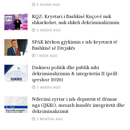
5 HOURS AGO
KQZ: Kryetari i Bashkisë Kuçovë nuk
shkarkohet, nuk shkeli dekriminalizimin
2 WEEKS AGO
SPAK kërkon gjykimin e ish-kryetarit të
Bashkisë së Divjakës
1 WEEK AGO
Diskursi politik dhe publik mbi
dekriminalizimin & integritetin II (prill-
qershor 2026)
3 WEEKS AGO
Nderimi zyrtar i ish-deputetit të dënuar
nga GJKKO, mesazh kundër integritetit dhe
dekriminalizimit
2 MONTHS AGO