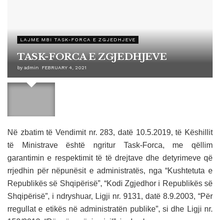
LAJME MBI TASK-FORCA E ZGJEDHJEVE
TASK-FORCA E ZGJEDHJEVE
by
admin
FEBRUARY 4, 2021
Në zbatim të Vendimit nr. 283, datë 10.5.2019, të Këshillit
të Ministrave është ngritur Task-Forca, me qëllim
garantimin e respektimit të të drejtave dhe detyrimeve që
rrjedhin për nëpunësit e administratës, nga “Kushtetuta e
Republikës së Shqipërisë”, “Kodi Zgjedhor i Republikës së
Shqipërisë”, i ndryshuar, Ligji nr. 9131, datë 8.9.2003, “Për
rregullat e etikës në administratën publike”, si dhe Ligji nr.