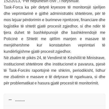
152/2013, “Për nëpunësin civil”, i ndryshuar.
Task-Forca ka për detyrë kryesore të monitorojë sjelljen
dhe veprimtarinë e gjithë administratës shtetërore, për të
mos lejuar përdorimin e burimeve njerëzore, financiare dhe
logjistike të shtetit gjatë procesit zgjedhor, si dhe ndër të
tjera duhet të bashkëpunojë dhe bashkërendojë me
Policinë e Shtetit me qëllim marrjen e masave të
menjëhershme kur konstatohen veprimtari të
kundërligjshme gjatë procesit zgjedhor.
Në zbatim të pikës 24, të Vendimit të Këshillit të Ministrave,
institucionet shtetërore dhe institucionet e pavarura, pjesë
të Task-Forcës raportojnë me shkrim, periodikisht, lidhur
me zbatimin e masave e të detyrave të ngarkuara, si dhe
për problematikat e hasura gjatë procesit të monitorimit.
........