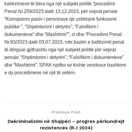
kallëzimeve të bëra nga një subjekt politik “procedimi
Penal Nr.259/2023 datë 13.12.2023, për veprat penale
“Korrupsioni pasiv i personave që ushtrojnë funksione
publike ”, “Shpërdorimi i detyrës”, “Falsifikim i
dokumenteve” dhe “Mashtrimi””, si dhe “Procedimi Penal
Nr.83/2023 datë 03.07.2023, mbi bazën e kallëzimit penal
të dërguar gjithashtu nga një subjekt politik për veprat
penale “Shpërdorim i detyrës”, “Falsifikim i dokumenteve”
dhe “Mashtrimi”. SPAK njoftoi se kishte vendosur bashkimi
e dy procedimeve në një të vetëm.
Previous Post
Dekriminalizimi në Shqipëri – progres përkundrejt
rezistencës (R-I 2024)