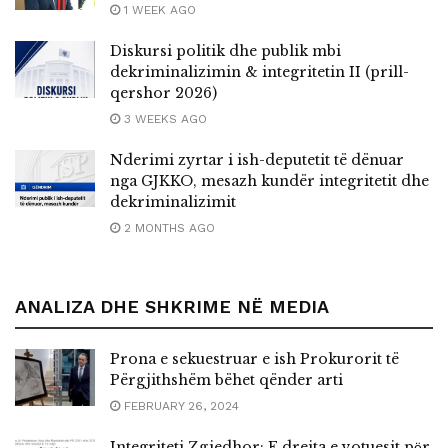
1 WEEK AGO
Diskursi politik dhe publik mbi
dekriminalizimin & integritetin II (prill-
qershor 2026)
3 WEEKS AGO
Nderimi zyrtar i ish-deputetit të dënuar
nga GJKKO, mesazh kundër integritetit dhe
dekriminalizimit
2 MONTHS AGO
ANALIZA DHE SHKRIME NË MEDIA
Prona e sekuestruar e ish Prokurorit të
Përgjithshëm bëhet qënder arti
FEBRUARY 26, 2024
Integriteti Zgjedhor: E drejta e votuesit pёr