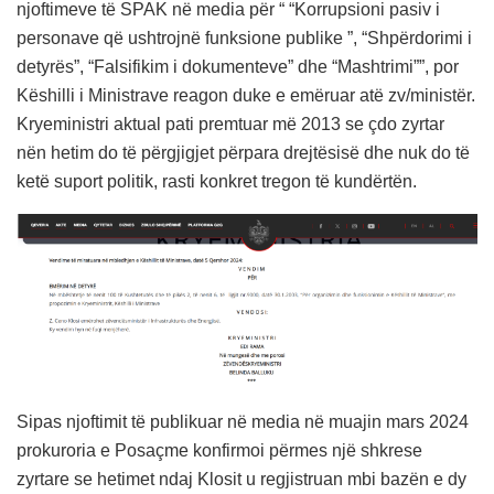
njoftimeve të SPAK në media për “ “Korrupsioni pasiv i
personave që ushtrojnë funksione publike ”, “Shpërdorimi i
detyrës”, “Falsifikim i dokumenteve” dhe “Mashtrimi””, por
Këshilli i Ministrave reagon duke e emëruar atë zv/ministër.
Kryeministri aktual pati premtuar më 2013 se çdo zyrtar
nën hetim do të përgjigjet përpara drejtësisë dhe nuk do të
ketë suport politik, rasti konkret tregon të kundërtën.
Sipas njoftimit të publikuar në media në muajin mars 2024
prokuroria e Posaçme konfirmoi përmes një shkrese
zyrtare se hetimet ndaj Klosit u regjistruan mbi bazën e dy