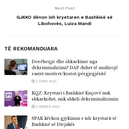
Next Post
GJKKO dënon ish kryetaren e Bashkisë së
Libohovës, Luiza Mandi
TË REKOMANDUARA
Dorëheqje dhe shkarkime nga
dekriminalizimi? DAP duhet të analizojë
rastet/motivet/kostot/përgjegjësitë
2 DAYS AGO
KQZ: Kryetari i Bashkisë Kuçovë nuk
shkarkohet, nuk shkeli dekriminalizimin
2 WEEKS AGO
SPAK kërkon gjykimin e ish-kryetarit të
Bashkisë së Divjakës