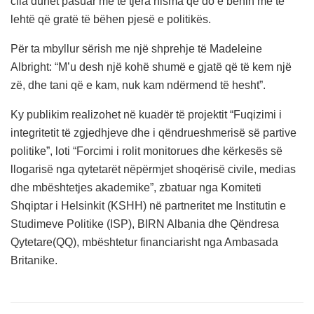
cila duhet pasuar me të tjera nisma që do e bënin më të
lehtë që gratë të bëhen pjesë e politikës.
Për ta mbyllur sërish me një shprehje të Madeleine
Albright: “M’u desh një kohë shumë e gjatë që të kem një
zë, dhe tani që e kam, nuk kam ndërmend të hesht”.
Ky publikim realizohet në kuadër të projektit “Fuqizimi i
integritetit të zgjedhjeve dhe i qëndrueshmerisë së partive
politike”, loti “Forcimi i rolit monitorues dhe kërkesës së
llogarisë nga qytetarët nëpërmjet shoqërisë civile, medias
dhe mbështetjes akademike”, zbatuar nga Komiteti
Shqiptar i Helsinkit (KSHH) në partneritet me Institutin e
Studimeve Politike (ISP), BIRN Albania dhe Qëndresa
Qytetare(QQ), mbështetur financiarisht nga Ambasada
Britanike.