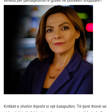
vërteta për përfaqësimin e grave në politikën shqiptare?
Kritikët e shohin thjesht si një katapultim. Të tjerë thonë se