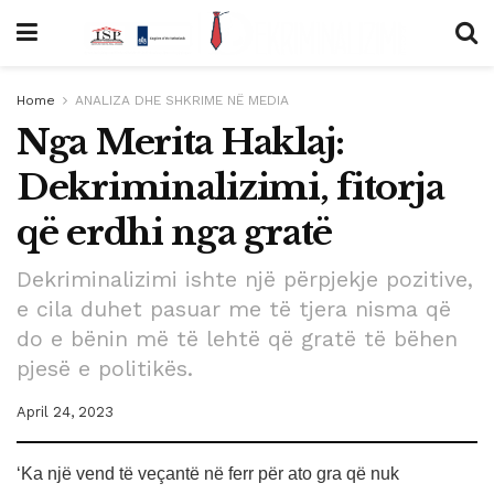
Home
ANALIZA DHE SHKRIME NË MEDIA
Nga Merita Haklaj:
Dekriminalizimi, fitorja
që erdhi nga gratë
Dekriminalizimi ishte një përpjekje pozitive,
e cila duhet pasuar me të tjera nisma që
do e bënin më të lehtë që gratë të bëhen
pjesë e politikës.
April 24, 2023
‘Ka një vend të veçantë në ferr për ato gra që nuk