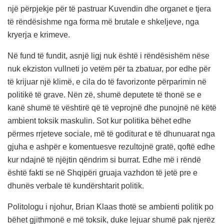
një përpjekje për të pastruar Kuvendin dhe organet e tjera
të rëndësishme nga forma më brutale e shkeljeve, nga
kryerja e krimeve.
Në fund të fundit, asnjë ligj nuk është i rëndësishëm nëse
nuk ekziston vullneti jo vetëm për ta zbatuar, por edhe për
të krijuar një klimë, e cila do të favorizonte përparimin në
politikë të grave. Nën zë, shumë deputete të thonë se e
kanë shumë të vështirë që të veprojnë dhe punojnë në këtë
ambient toksik maskulin. Sot kur politika bëhet edhe
përmes rrjeteve sociale, më të goditurat e të dhunuarat nga
gjuha e ashpër e komentuesve rezultojnë gratë, qoftë edhe
kur ndajnë të njëjtin qëndrim si burrat. Edhe më i rëndë
është fakti se në Shqipëri gruaja vazhdon të jetë pre e
dhunës verbale të kundërshtarit politik.
Politologu i njohur, Brian Klaas thotë se ambienti politik po
bëhet gjithmonë e më toksik, duke lejuar shumë pak njerëz