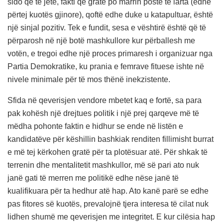
sido që të jetë, fakti që gratë po marrin poste të larta (edhe
përtej kuotës gjinore), qoftë edhe duke u katapultuar, është
një sinjal pozitiv. Tek e fundit, sesa e vështirë është që të
përparosh në një botë mashkullore kur përballesh me
votën, e tregoi edhe një proces primaresh i organizuar nga
Partia Demokratike, ku prania e femrave fituese ishte në
nivele minimale për të mos thënë inekzistente.
Sfida në qeverisjen vendore mbetet kaq e fortë, sa para
pak kohësh një drejtues politik i një prej qarqeve më të
mëdha pohonte faktin e hidhur se ende në listën e
kandidatëve për këshillin bashkiak renditen fillimisht burrat
e më tej kërkohen gratë për ta plotësuar atë. Për shkak të
terrenin dhe mentalitetit mashkullor, më së pari ato nuk
janë gati të merren me politikë edhe nëse janë të
kualifikuara për ta hedhur atë hap. Ato kanë parë se edhe
pas fitores së kuotës, prevalojnë tjera interesa të cilat nuk
lidhen shumë me qeverisjen me integritet. E kur cilësia hap