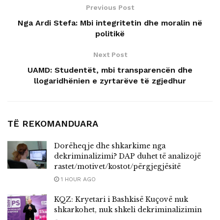
Previous Post
Nga Ardi Stefa: Mbi integritetin dhe moralin në
politikë
Next Post
UAMD: Studentët, mbi transparencën dhe
llogaridhënien e zyrtarëve të zgjedhur
TË REKOMANDUARA
Dorëheqje dhe shkarkime nga
dekriminalizimi? DAP duhet të analizojë
rastet/motivet/kostot/përgjegjësitë
1 HOUR AGO
KQZ: Kryetari i Bashkisë Kuçovë nuk
shkarkohet, nuk shkeli dekriminalizimin