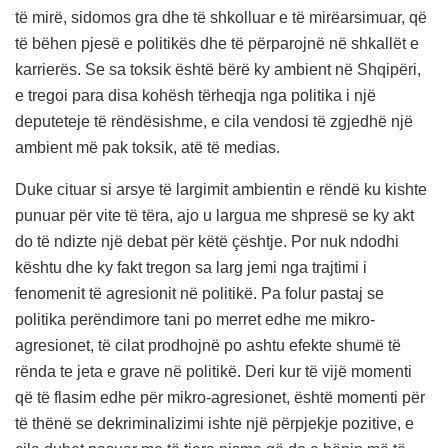
të mirë, sidomos gra dhe të shkolluar e të mirëarsimuar, që
të bëhen pjesë e politikës dhe të përparojnë në shkallët e
karrierës. Se sa toksik është bërë ky ambient në Shqipëri,
e tregoi para disa kohësh tërheqja nga politika i një
deputeteje të rëndësishme, e cila vendosi të zgjedhë një
ambient më pak toksik, atë të medias.
Duke cituar si arsye të largimit ambientin e rëndë ku kishte
punuar për vite të tëra, ajo u largua me shpresë se ky akt
do të ndizte një debat për këtë çështje. Por nuk ndodhi
kështu dhe ky fakt tregon sa larg jemi nga trajtimi i
fenomenit të agresionit në politikë. Pa folur pastaj se
politika perëndimore tani po merret edhe me mikro-
agresionet, të cilat prodhojnë po ashtu efekte shumë të
rënda te jeta e grave në politikë. Deri kur të vijë momenti
që të flasim edhe për mikro-agresionet, është momenti për
të thënë se dekriminalizimi ishte një përpjekje pozitive, e