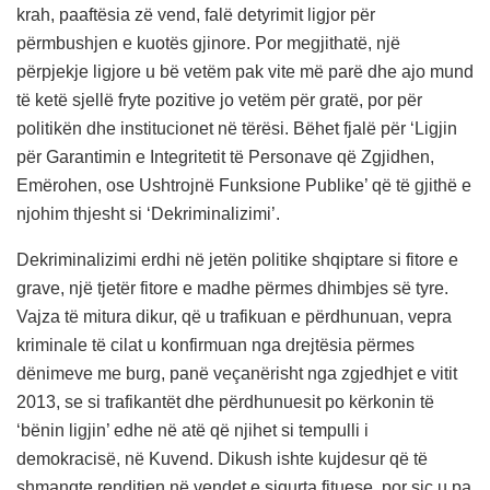
krah, paaftësia zë vend, falë detyrimit ligjor për
përmbushjen e kuotës gjinore. Por megjithatë, një
përpjekje ligjore u bë vetëm pak vite më parë dhe ajo mund
të ketë sjellë fryte pozitive jo vetëm për gratë, por për
politikën dhe institucionet në tërësi. Bëhet fjalë për ‘Ligjin
për Garantimin e Integritetit të Personave që Zgjidhen,
Emërohen, ose Ushtrojnë Funksione Publike’ që të gjithë e
njohim thjesht si ‘Dekriminalizimi’.
Dekriminalizimi erdhi në jetën politike shqiptare si fitore e
grave, një tjetër fitore e madhe përmes dhimbjes së tyre.
Vajza të mitura dikur, që u trafikuan e përdhunuan, vepra
kriminale të cilat u konfirmuan nga drejtësia përmes
dënimeve me burg, panë veçanërisht nga zgjedhjet e vitit
2013, se si trafikantët dhe përdhunuesit po kërkonin të
‘bënin ligjin’ edhe në atë që njihet si tempulli i
demokracisë, në Kuvend. Dikush ishte kujdesur që të
shmangte renditjen në vendet e sigurta fituese, por siç u pa