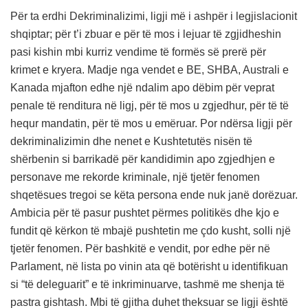
Për ta erdhi Dekriminalizimi, ligji më i ashpër i legjislacionit
shqiptar; për t’i zbuar e për të mos i lejuar të zgjidheshin
pasi kishin mbi kurriz vendime të formës së prerë për
krimet e kryera. Madje nga vendet e BE, SHBA, Australi e
Kanada mjafton edhe një ndalim apo dëbim për veprat
penale të renditura në ligj, për të mos u zgjedhur, për të të
hequr mandatin, për të mos u emëruar. Por ndërsa ligji për
dekriminalizimin dhe nenet e Kushtetutës nisën të
shërbenin si barrikadë për kandidimin apo zgjedhjen e
personave me rekorde kriminale, një tjetër fenomen
shqetësues tregoi se këta persona ende nuk janë dorëzuar.
Ambicia për të pasur pushtet përmes politikës dhe kjo e
fundit që kërkon të mbajë pushtetin me çdo kusht, solli një
tjetër fenomen. Për bashkitë e vendit, por edhe për në
Parlament, në lista po vinin ata që botërisht u identifikuan
si “të deleguarit” e të inkriminuarve, tashmë me shenja të
pastra gishtash. Mbi të gjitha duhet theksuar se ligji është