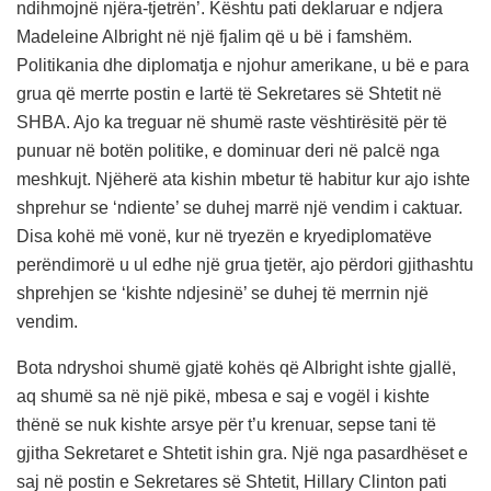
ndihmojnë njëra-tjetrën’. Kështu pati deklaruar e ndjera
Madeleine Albright në një fjalim që u bë i famshëm.
Politikania dhe diplomatja e njohur amerikane, u bë e para
grua që merrte postin e lartë të Sekretares së Shtetit në
SHBA. Ajo ka treguar në shumë raste vështirësitë për të
punuar në botën politike, e dominuar deri në palcë nga
meshkujt. Njëherë ata kishin mbetur të habitur kur ajo ishte
shprehur se ‘ndiente’ se duhej marrë një vendim i caktuar.
Disa kohë më vonë, kur në tryezën e kryediplomatëve
perëndimorë u ul edhe një grua tjetër, ajo përdori gjithashtu
shprehjen se ‘kishte ndjesinë’ se duhej të merrnin një
vendim.
Bota ndryshoi shumë gjatë kohës që Albright ishte gjallë,
aq shumë sa në një pikë, mbesa e saj e vogël i kishte
thënë se nuk kishte arsye për t’u krenuar, sepse tani të
gjitha Sekretaret e Shtetit ishin gra. Një nga pasardhëset e
saj në postin e Sekretares së Shtetit, Hillary Clinton pati