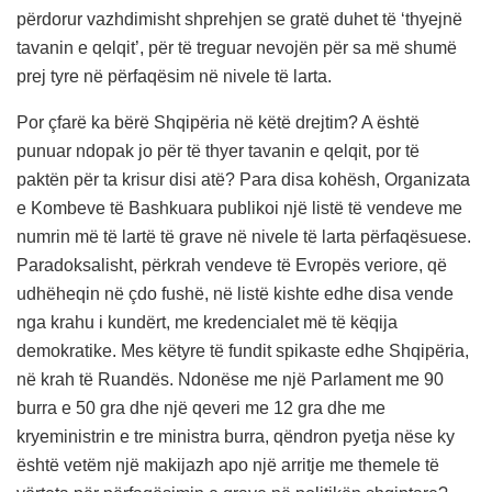
përdorur vazhdimisht shprehjen se gratë duhet të ‘thyejnë
tavanin e qelqit’, për të treguar nevojën për sa më shumë
prej tyre në përfaqësim në nivele të larta.
Por çfarë ka bërë Shqipëria në këtë drejtim? A është
punuar ndopak jo për të thyer tavanin e qelqit, por të
paktën për ta krisur disi atë? Para disa kohësh, Organizata
e Kombeve të Bashkuara publikoi një listë të vendeve me
numrin më të lartë të grave në nivele të larta përfaqësuese.
Paradoksalisht, përkrah vendeve të Evropës veriore, që
udhëheqin në çdo fushë, në listë kishte edhe disa vende
nga krahu i kundërt, me kredencialet më të këqija
demokratike. Mes këtyre të fundit spikaste edhe Shqipëria,
në krah të Ruandës. Ndonëse me një Parlament me 90
burra e 50 gra dhe një qeveri me 12 gra dhe me
kryeministrin e tre ministra burra, qëndron pyetja nëse ky
është vetëm një makijazh apo një arritje me themele të