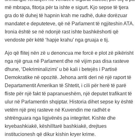
më mbrapa, fitorja për ta ishte e sigurt. Kjo sepse të tjera
gra do të duhej të hapnin krah me radhë, duke dorëzuar
mandatet e deputeteve, që në Parlament të ngjiteshin ATA.
Ironia është se në ndonjë rast ishte bashkëshorti që
vendoste për këtë ‘hapje krahu’ nga gruaja e tij.
Ajo që flitej nën zë u denoncua me forcë e plot zë pikërisht
nga një grua në Parlament dhe në vijim pas disa rasteve
dhune, ‘Dekriminalizimi’ u bë kali i betejës i Partisë
Demokratike në opozitë. Jehona arriti deri në një raport të
Departamentit Amerikan të Shtetit, i cili për herë të parë
fliste për një fakt të papranueshëm, një deputet trafikant të
ulur në Parlamentin shqiptar. Historia dihet sepse ky është
vetëm një prej rasteve në Kuvendin me radhët e
shtrënguara nga ligjvënës pa integritet. Kishte dhe
kryebashkiakë, këshilltarë bashkiakë, drejtues
institucionesh që dikur kishin kryer krime.