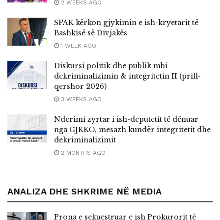
2 WEEKS AGO
SPAK kërkon gjykimin e ish-kryetarit të
Bashkisë së Divjakës
1 WEEK AGO
Diskursi politik dhe publik mbi
dekriminalizimin & integritetin II (prill-
qershor 2026)
3 WEEKS AGO
Nderimi zyrtar i ish-deputetit të dënuar
nga GJKKO, mesazh kundër integritetit dhe
dekriminalizimit
2 MONTHS AGO
ANALIZA DHE SHKRIME NË MEDIA
Prona e sekuestruar e ish Prokurorit të