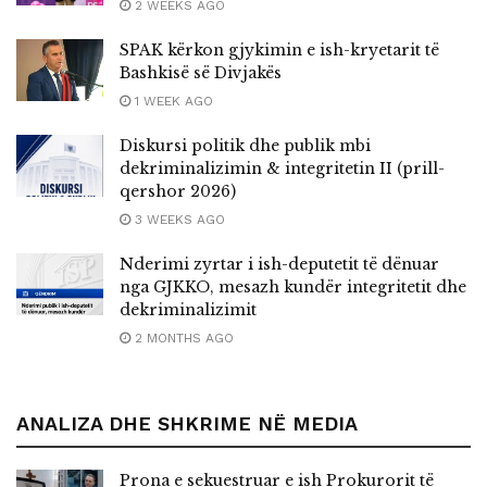
2 WEEKS AGO
SPAK kërkon gjykimin e ish-kryetarit të
Bashkisë së Divjakës
1 WEEK AGO
Diskursi politik dhe publik mbi
dekriminalizimin & integritetin II (prill-
qershor 2026)
3 WEEKS AGO
Nderimi zyrtar i ish-deputetit të dënuar
nga GJKKO, mesazh kundër integritetit dhe
dekriminalizimit
2 MONTHS AGO
ANALIZA DHE SHKRIME NË MEDIA
Prona e sekuestruar e ish Prokurorit të