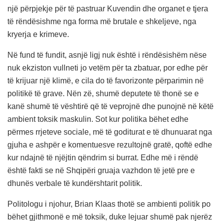
një përpjekje për të pastruar Kuvendin dhe organet e tjera
të rëndësishme nga forma më brutale e shkeljeve, nga
kryerja e krimeve.
Në fund të fundit, asnjë ligj nuk është i rëndësishëm nëse
nuk ekziston vullneti jo vetëm për ta zbatuar, por edhe për
të krijuar një klimë, e cila do të favorizonte përparimin në
politikë të grave. Nën zë, shumë deputete të thonë se e
kanë shumë të vështirë që të veprojnë dhe punojnë në këtë
ambient toksik maskulin. Sot kur politika bëhet edhe
përmes rrjeteve sociale, më të goditurat e të dhunuarat nga
gjuha e ashpër e komentuesve rezultojnë gratë, qoftë edhe
kur ndajnë të njëjtin qëndrim si burrat. Edhe më i rëndë
është fakti se në Shqipëri gruaja vazhdon të jetë pre e
dhunës verbale të kundërshtarit politik.
Politologu i njohur, Brian Klaas thotë se ambienti politik po
bëhet gjithmonë e më toksik, duke lejuar shumë pak njerëz