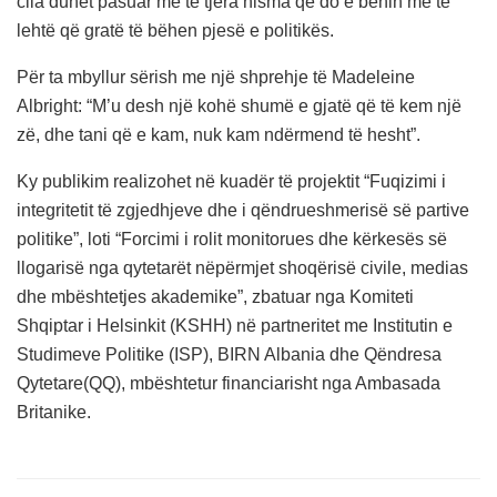
cila duhet pasuar me të tjera nisma që do e bënin më të
lehtë që gratë të bëhen pjesë e politikës.
Për ta mbyllur sërish me një shprehje të Madeleine
Albright: “M’u desh një kohë shumë e gjatë që të kem një
zë, dhe tani që e kam, nuk kam ndërmend të hesht”.
Ky publikim realizohet në kuadër të projektit “Fuqizimi i
integritetit të zgjedhjeve dhe i qëndrueshmerisë së partive
politike”, loti “Forcimi i rolit monitorues dhe kërkesës së
llogarisë nga qytetarët nëpërmjet shoqërisë civile, medias
dhe mbështetjes akademike”, zbatuar nga Komiteti
Shqiptar i Helsinkit (KSHH) në partneritet me Institutin e
Studimeve Politike (ISP), BIRN Albania dhe Qëndresa
Qytetare(QQ), mbështetur financiarisht nga Ambasada
Britanike.