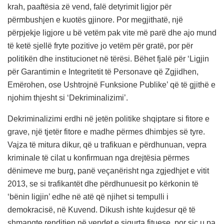
krah, paaftësia zë vend, falë detyrimit ligjor për
përmbushjen e kuotës gjinore. Por megjithatë, një
përpjekje ligjore u bë vetëm pak vite më parë dhe ajo mund
të ketë sjellë fryte pozitive jo vetëm për gratë, por për
politikën dhe institucionet në tërësi. Bëhet fjalë për ‘Ligjin
për Garantimin e Integritetit të Personave që Zgjidhen,
Emërohen, ose Ushtrojnë Funksione Publike’ që të gjithë e
njohim thjesht si ‘Dekriminalizimi’.
Dekriminalizimi erdhi në jetën politike shqiptare si fitore e
grave, një tjetër fitore e madhe përmes dhimbjes së tyre.
Vajza të mitura dikur, që u trafikuan e përdhunuan, vepra
kriminale të cilat u konfirmuan nga drejtësia përmes
dënimeve me burg, panë veçanërisht nga zgjedhjet e vitit
2013, se si trafikantët dhe përdhunuesit po kërkonin të
‘bënin ligjin’ edhe në atë që njihet si tempulli i
demokracisë, në Kuvend. Dikush ishte kujdesur që të
shmangte renditjen në vendet e sigurta fituese, por siç u pa