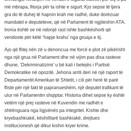
më mbrapa, fitorja për ta ishte e sigurt. Kjo sepse të tjera
gra do të duhej të hapnin krah me radhë, duke dorëzuar
mandatet e deputeteve, që në Parlament të ngjiteshin ATA.
Ironia është se në ndonjë rast ishte bashkëshorti që
vendoste për këtë ‘hapje krahu’ nga gruaja e tij.
Ajo që flitej nën zë u denoncua me forcë e plot zë pikërisht
nga një grua në Parlament dhe në vijim pas disa rasteve
dhune, ‘Dekriminalizimi’ u bë kali i betejës i Partisë
Demokratike në opozitë. Jehona arriti deri në një raport të
Departamentit Amerikan të Shtetit, i cili për herë të parë
fliste për një fakt të papranueshëm, një deputet trafikant të
ulur në Parlamentin shqiptar. Historia dihet sepse ky është
vetëm një prej rasteve në Kuvendin me radhët e
shtrënguara nga ligjvënës pa integritet. Kishte dhe
kryebashkiakë, këshilltarë bashkiakë, drejtues
institucionesh që dikur kishin kryer krime.