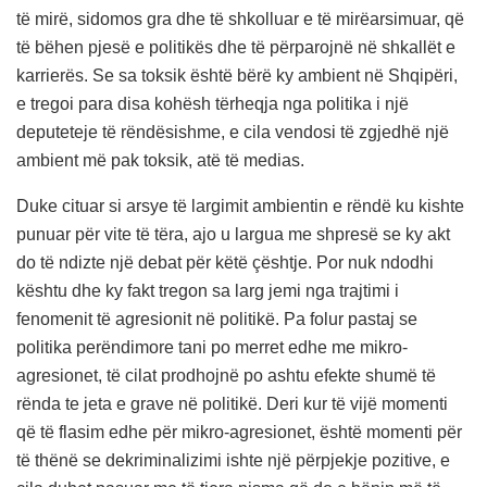
të mirë, sidomos gra dhe të shkolluar e të mirëarsimuar, që
të bëhen pjesë e politikës dhe të përparojnë në shkallët e
karrierës. Se sa toksik është bërë ky ambient në Shqipëri,
e tregoi para disa kohësh tërheqja nga politika i një
deputeteje të rëndësishme, e cila vendosi të zgjedhë një
ambient më pak toksik, atë të medias.
Duke cituar si arsye të largimit ambientin e rëndë ku kishte
punuar për vite të tëra, ajo u largua me shpresë se ky akt
do të ndizte një debat për këtë çështje. Por nuk ndodhi
kështu dhe ky fakt tregon sa larg jemi nga trajtimi i
fenomenit të agresionit në politikë. Pa folur pastaj se
politika perëndimore tani po merret edhe me mikro-
agresionet, të cilat prodhojnë po ashtu efekte shumë të
rënda te jeta e grave në politikë. Deri kur të vijë momenti
që të flasim edhe për mikro-agresionet, është momenti për
të thënë se dekriminalizimi ishte një përpjekje pozitive, e