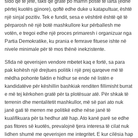
sido që të jetë, fakti që gratë po marrin poste të larta (edhe
përtej kuotës gjinore), qoftë edhe duke u katapultuar, është
një sinjal pozitiv. Tek e fundit, sesa e vështirë është që të
përparosh në një botë mashkullore kur përballesh me
votën, e tregoi edhe një proces primaresh i organizuar nga
Partia Demokratike, ku prania e femrave fituese ishte në
nivele minimale për të mos thënë inekzistente.
Sfida në qeverisjen vendore mbetet kaq e fortë, sa para
pak kohësh një drejtues politik i një prej qarqeve më të
mëdha pohonte faktin e hidhur se ende në listën e
kandidatëve për këshillin bashkiak renditen fillimisht burrat
e më tej kërkohen gratë për ta plotësuar atë. Për shkak të
terrenin dhe mentalitetit mashkullor, më së pari ato nuk
janë gati të merren me politikë edhe nëse janë të
kualifikuara për ta hedhur atë hap. Ato kanë parë se edhe
pas fitores së kuotës, prevalojnë tjera interesa të cilat nuk
lidhen shumë me qeverisjen me integritet. E kur cilësia hap