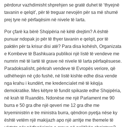
përdorur vazhdimisht shprehjen se gratë duhet të ‘thyejnë
tavanin e qelqit’, për të treguar nevojën për sa më shumë
prej tyre në përfaqësim në nivele të larta.
Por çfarë ka bërë Shqipëria në këtë drejtim? A është
punuar ndopak jo për të thyer tavanin e qelqit, por të
paktën për ta krisur disi atë? Para disa kohësh, Organizata
e Kombeve të Bashkuara publikoi një listë të vendeve me
numrin më të lartë të grave në nivele të larta përfaqësuese.
Paradoksalisht, përkrah vendeve të Evropës veriore, që
udhëheqin në çdo fushë, në listë kishte edhe disa vende
nga krahu i kundërt, me kredencialet më të këqija
demokratike. Mes këtyre të fundit spikaste edhe Shqipëria,
në krah të Ruandës. Ndonëse me një Parlament me 90
burra e 50 gra dhe një qeveri me 12 gra dhe me
kryeministrin e tre ministra burra, qëndron pyetja nëse ky
është vetëm një makijazh apo një arritje me themele të