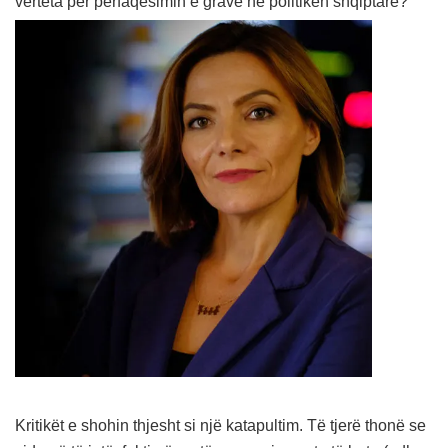
vërteta për përfaqësimin e grave në politikën shqiptare?
Kritikët e shohin thjesht si një katapultim. Të tjerë thonë se