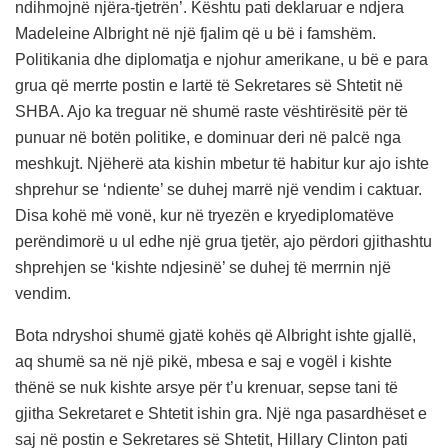
ndihmojnë njëra-tjetrën’. Kështu pati deklaruar e ndjera
Madeleine Albright në një fjalim që u bë i famshëm.
Politikania dhe diplomatja e njohur amerikane, u bë e para
grua që merrte postin e lartë të Sekretares së Shtetit në
SHBA. Ajo ka treguar në shumë raste vështirësitë për të
punuar në botën politike, e dominuar deri në palcë nga
meshkujt. Njëherë ata kishin mbetur të habitur kur ajo ishte
shprehur se ‘ndiente’ se duhej marrë një vendim i caktuar.
Disa kohë më vonë, kur në tryezën e kryediplomatëve
perëndimorë u ul edhe një grua tjetër, ajo përdori gjithashtu
shprehjen se ‘kishte ndjesinë’ se duhej të merrnin një
vendim.
Bota ndryshoi shumë gjatë kohës që Albright ishte gjallë,
aq shumë sa në një pikë, mbesa e saj e vogël i kishte
thënë se nuk kishte arsye për t’u krenuar, sepse tani të
gjitha Sekretaret e Shtetit ishin gra. Një nga pasardhëset e
saj në postin e Sekretares së Shtetit, Hillary Clinton pati