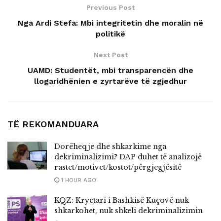
Previous Post
Nga Ardi Stefa: Mbi integritetin dhe moralin në
politikë
Next Post
UAMD: Studentët, mbi transparencën dhe
llogaridhënien e zyrtarëve të zgjedhur
TË REKOMANDUARA
Dorëheqje dhe shkarkime nga
dekriminalizimi? DAP duhet të analizojë
rastet/motivet/kostot/përgjegjësitë
1 HOUR AGO
KQZ: Kryetari i Bashkisë Kuçovë nuk
shkarkohet, nuk shkeli dekriminalizimin