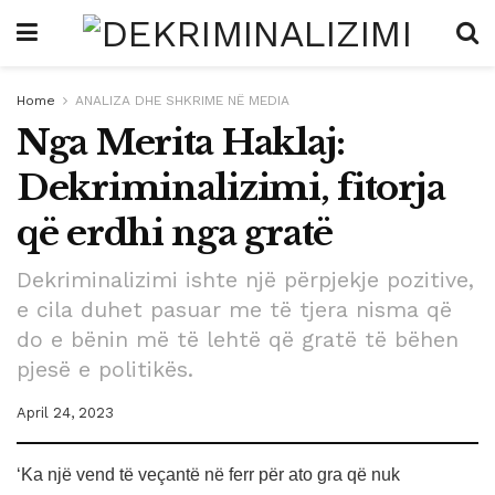
Home
ANALIZA DHE SHKRIME NË MEDIA
Nga Merita Haklaj:
Dekriminalizimi, fitorja
që erdhi nga gratë
Dekriminalizimi ishte një përpjekje pozitive,
e cila duhet pasuar me të tjera nisma që
do e bënin më të lehtë që gratë të bëhen
pjesë e politikës.
April 24, 2023
‘Ka një vend të veçantë në ferr për ato gra që nuk