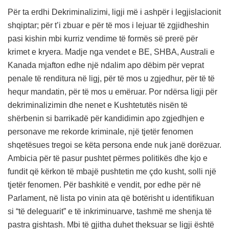
Për ta erdhi Dekriminalizimi, ligji më i ashpër i legjislacionit
shqiptar; për t’i zbuar e për të mos i lejuar të zgjidheshin
pasi kishin mbi kurriz vendime të formës së prerë për
krimet e kryera. Madje nga vendet e BE, SHBA, Australi e
Kanada mjafton edhe një ndalim apo dëbim për veprat
penale të renditura në ligj, për të mos u zgjedhur, për të të
hequr mandatin, për të mos u emëruar. Por ndërsa ligji për
dekriminalizimin dhe nenet e Kushtetutës nisën të
shërbenin si barrikadë për kandidimin apo zgjedhjen e
personave me rekorde kriminale, një tjetër fenomen
shqetësues tregoi se këta persona ende nuk janë dorëzuar.
Ambicia për të pasur pushtet përmes politikës dhe kjo e
fundit që kërkon të mbajë pushtetin me çdo kusht, solli një
tjetër fenomen. Për bashkitë e vendit, por edhe për në
Parlament, në lista po vinin ata që botërisht u identifikuan
si “të deleguarit” e të inkriminuarve, tashmë me shenja të
pastra gishtash. Mbi të gjitha duhet theksuar se ligji është