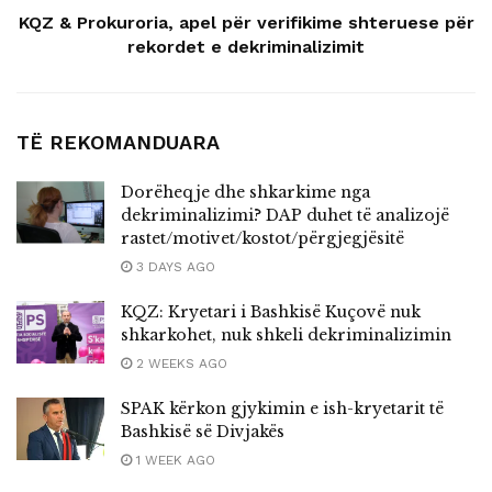
KQZ & Prokuroria, apel për verifikime shteruese për
rekordet e dekriminalizimit
TË REKOMANDUARA
Dorëheqje dhe shkarkime nga
dekriminalizimi? DAP duhet të analizojë
rastet/motivet/kostot/përgjegjësitë
3 DAYS AGO
KQZ: Kryetari i Bashkisë Kuçovë nuk
shkarkohet, nuk shkeli dekriminalizimin
2 WEEKS AGO
SPAK kërkon gjykimin e ish-kryetarit të
Bashkisë së Divjakës
1 WEEK AGO