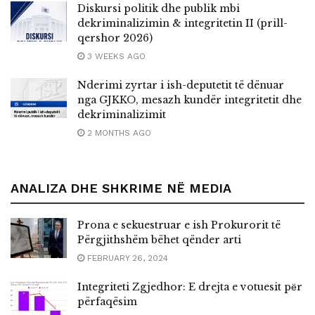
Diskursi politik dhe publik mbi
dekriminalizimin & integritetin II (prill-
qershor 2026)
3 WEEKS AGO
Nderimi zyrtar i ish-deputetit të dënuar
nga GJKKO, mesazh kundër integritetit dhe
dekriminalizimit
2 MONTHS AGO
ANALIZA DHE SHKRIME NË MEDIA
Prona e sekuestruar e ish Prokurorit të
Përgjithshëm bëhet qënder arti
FEBRUARY 26, 2024
Integriteti Zgjedhor: E drejta e votuesit pёr
përfaqësim