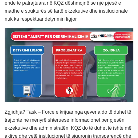
ende të patrajtuara në KQZ dëshmojnë se një pjesë e
madhe e strukturës së lartë ekzekutive dhe institucionale
nuk ka respektuar detyrimin ligjor.
Zgjidhja? Task – Force e krijuar nga qeveria do të duhet të
trajtonte në mënyrë shteruese informacionet për pjesën
ekzekutive dhe administratën, KQZ do të duhet të ishte më
aktive dhe vetë institucionet të siguronin transparencë dhe