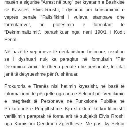
masën e sigurisë “Arrest në burg” për kryetarin e Bashkisë
së Kavajës, Elvis Rroshi, i dyshuar për konsumimin e
veprës penale “Fallsifikimi i vulave, stampave dhe
formularëve”, në plotësimin e formularit të
“Dekriminalizimit”, parashikuar nga neni 190/1 i Kodit
Penal.
Në bazë të veprimeve të deritanishme hetimore, rezulton
se i dyshuari nuk ka paraqitur në formularin “Për
Dekriminalizimin” të dhëna penale dhe personale, të cilat
janë të detyrueshme për t’u shënuar.
Prokuroria e Tiranës nisi hetimin kryesisht, në bazë të
informacionit të përcjellë nga ana e Sektorit për Verifikimin
e Integritetit të Personave në Funksione Publike në
Prokurorinë e Përgjithshme. Kjo strukturë kërkoi fillimisht
verifikimin paraprak të formularit të subjektit Elvis Rroshi
nga Komisioni Qendror i Zgjedhjeve. Më pas, ky Sektor