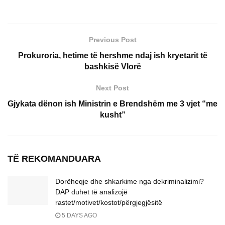
Previous Post
Prokuroria, hetime të hershme ndaj ish kryetarit të
bashkisë Vlorë
Next Post
Gjykata dënon ish Ministrin e Brendshëm me 3 vjet “me
kusht”
TË REKOMANDUARA
Dorëheqje dhe shkarkime nga dekriminalizimi?
DAP duhet të analizojë
rastet/motivet/kostot/përgjegjësitë
5 DAYS AGO