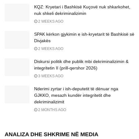
KQZ: Kryetari i Bashkisë Kuçovë nuk shkarkohet,
nuk shkeli dekriminalizimin
2 WEEKS AGO
SPAK kërkon gjykimin e ish-kryetarit të Bashkisë së
Divjakës
2 WEEKS AGO
Diskursi politik dhe publik mbi dekriminalizimin &
integritetin II (prill-qershor 2026)
3 WEEKS AGO
Nderimi zyrtar i ish-deputetit të dënuar nga
GJKKO, mesazh kundër integritetit dhe
dekriminalizimit
2 MONTHS AGO
ANALIZA DHE SHKRIME NË MEDIA