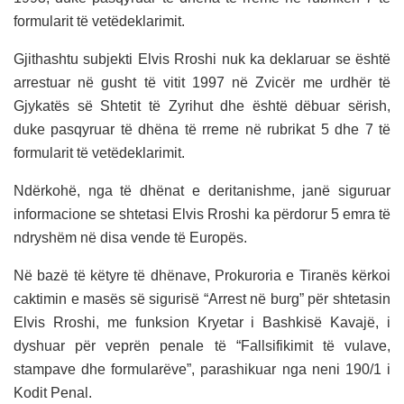
formularit të vetëdeklarimit.
Gjithashtu subjekti Elvis Rroshi nuk ka deklaruar se është
arrestuar në gusht të vitit 1997 në Zvicër me urdhër të
Gjykatës së Shtetit të Zyrihut dhe është dëbuar sërish,
duke pasqyruar të dhëna të rreme në rubrikat 5 dhe 7 të
formularit të vetëdeklarimit.
Ndërkohë, nga të dhënat e deritanishme, janë siguruar
informacione se shtetasi Elvis Rroshi ka përdorur 5 emra të
ndryshëm në disa vende të Europës.
Në bazë të këtyre të dhënave, Prokuroria e Tiranës kërkoi
caktimin e masës së sigurisë “Arrest në burg” për shtetasin
Elvis Rroshi, me funksion Kryetar i Bashkisë Kavajë, i
dyshuar për veprën penale të “Fallsifikimit të vulave,
stampave dhe formularëve”, parashikuar nga neni 190/1 i
Kodit Penal.