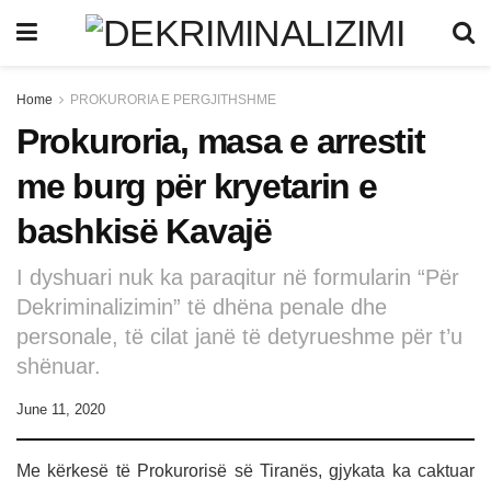
Home
PROKURORIA E PERGJITHSHME
Prokuroria, masa e arrestit
me burg për kryetarin e
bashkisë Kavajë
I dyshuari nuk ka paraqitur në formularin “Për
Dekriminalizimin” të dhëna penale dhe
personale, të cilat janë të detyrueshme për t’u
shënuar.
June 11, 2020
Me kërkesë të Prokurorisë së Tiranës, gjykata ka caktuar