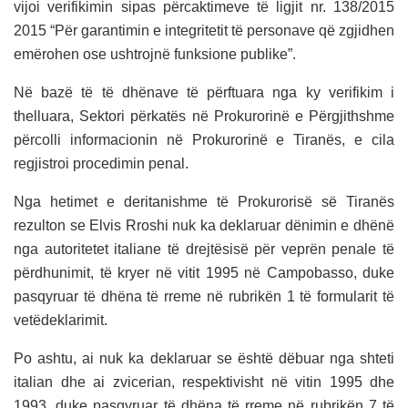
vijoi verifikimin sipas përcaktimeve të ligjit nr. 138/2015
2015 “Për garantimin e integritetit të personave që zgjidhen
emërohen ose ushtrojnë funksione publike”.
Në bazë të të dhënave të përftuara nga ky verifikim i
thelluara, Sektori përkatës në Prokurorinë e Përgjithshme
përcolli informacionin në Prokurorinë e Tiranës, e cila
regjistroi procedimin penal.
Nga hetimet e deritanishme të Prokurorisë së Tiranës
rezulton se Elvis Rroshi nuk ka deklaruar dënimin e dhënë
nga autoritetet italiane të drejtësisë për veprën penale të
përdhunimit, të kryer në vitit 1995 në Campobasso, duke
pasqyruar të dhëna të rreme në rubrikën 1 të formularit të
vetëdeklarimit.
Po ashtu, ai nuk ka deklaruar se është dëbuar nga shteti
italian dhe ai zvicerian, respektivisht në vitin 1995 dhe
1993, duke pasqyruar të dhëna të rreme në rubrikën 7 të