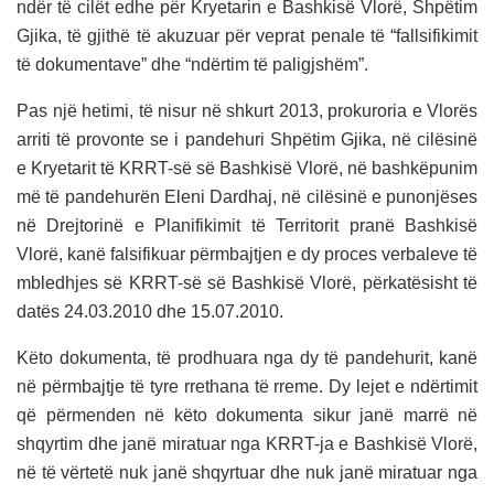
ndër të cilët edhe për Kryetarin e Bashkisë Vlorë, Shpëtim
Gjika, të gjithë të akuzuar për veprat penale të “fallsifikimit
të dokumentave” dhe “ndërtim të paligjshëm”.
Pas një hetimi, të nisur në shkurt 2013, prokuroria e Vlorës
arriti të provonte se i pandehuri Shpëtim Gjika, në cilësinë
e Kryetarit të KRRT-së së Bashkisë Vlorë, në bashkëpunim
më të pandehurën Eleni Dardhaj, në cilësinë e punonjëses
në Drejtorinë e Planifikimit të Territorit pranë Bashkisë
Vlorë, kanë falsifikuar përmbajtjen e dy proces verbaleve të
mbledhjes së KRRT-së së Bashkisë Vlorë, përkatësisht të
datës 24.03.2010 dhe 15.07.2010.
Këto dokumenta, të prodhuara nga dy të pandehurit, kanë
në përmbajtje të tyre rrethana të rreme. Dy lejet e ndërtimit
që përmenden në këto dokumenta sikur janë marrë në
shqyrtim dhe janë miratuar nga KRRT-ja e Bashkisë Vlorë,
në të vërtetë nuk janë shqyrtuar dhe nuk janë miratuar nga