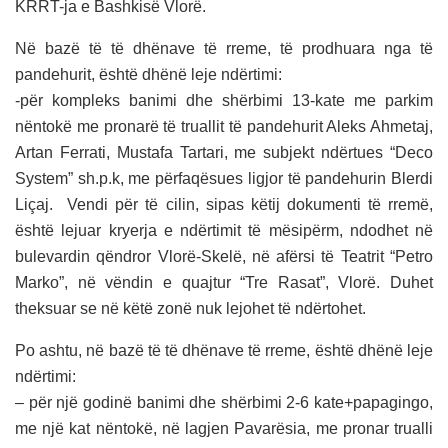
KRRT-ja e Bashkisë Vlorë.
Në bazë të të dhënave të rreme, të prodhuara nga të
pandehurit, është dhënë leje ndërtimi:
-për kompleks banimi dhe shërbimi 13-kate me parkim
nëntokë me pronarë të truallit të pandehurit Aleks Ahmetaj,
Artan Ferrati, Mustafa Tartari, me subjekt ndërtues “Deco
System” sh.p.k, me përfaqësues ligjor të pandehurin Blerdi
Liçaj. Vendi për të cilin, sipas këtij dokumenti të rremë,
është lejuar kryerja e ndërtimit të mësipërm, ndodhet në
bulevardin qëndror Vlorë-Skelë, në afërsi të Teatrit “Petro
Marko”, në vëndin e quajtur “Tre Rasat”, Vlorë. Duhet
theksuar se në këtë zonë nuk lejohet të ndërtohet.
Po ashtu, në bazë të të dhënave të rreme, është dhënë leje
ndërtimi:
– për një godinë banimi dhe shërbimi 2-6 kate+papagingo,
me një kat nëntokë, në lagjen Pavarësia, me pronar trualli