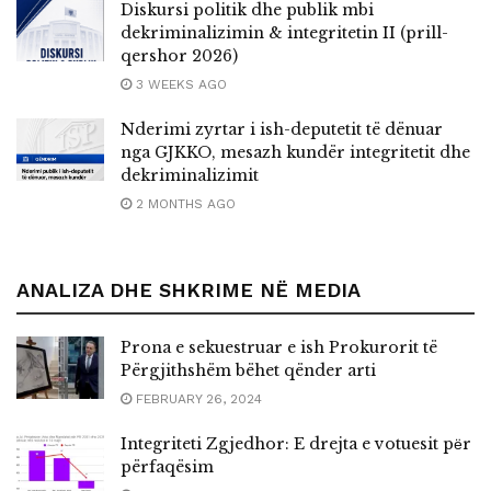
Diskursi politik dhe publik mbi
dekriminalizimin & integritetin II (prill-
qershor 2026)
3 WEEKS AGO
Nderimi zyrtar i ish-deputetit të dënuar
nga GJKKO, mesazh kundër integritetit dhe
dekriminalizimit
2 MONTHS AGO
ANALIZA DHE SHKRIME NË MEDIA
Prona e sekuestruar e ish Prokurorit të
Përgjithshëm bëhet qënder arti
FEBRUARY 26, 2024
Integriteti Zgjedhor: E drejta e votuesit pёr
përfaqësim