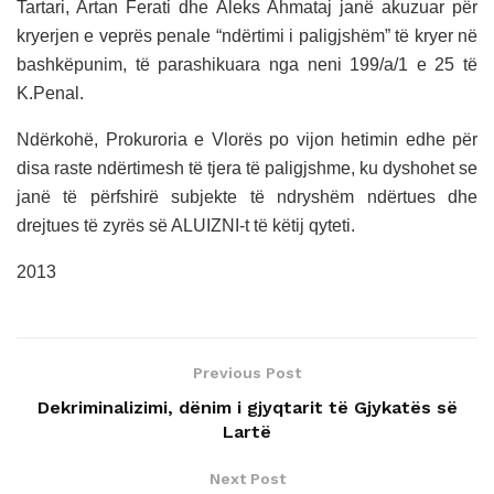
Tartari, Artan Ferati dhe Aleks Ahmataj janë akuzuar për
kryerjen e veprës penale “ndërtimi i paligjshëm” të kryer në
bashkëpunim, të parashikuara nga neni 199/a/1 e 25 të
K.Penal.
Ndërkohë, Prokuroria e Vlorës po vijon hetimin edhe për
disa raste ndërtimesh të tjera të paligjshme, ku dyshohet se
janë të përfshirë subjekte të ndryshëm ndërtues dhe
drejtues të zyrës së ALUIZNI-t të këtij qyteti.
2013
Previous Post
Dekriminalizimi, dënim i gjyqtarit të Gjykatës së
Lartë
Next Post