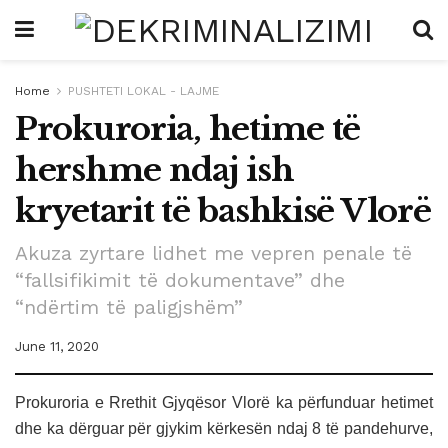
Home
PUSHTETI LOKAL - LAJME
Prokuroria, hetime të
hershme ndaj ish
kryetarit të bashkisë Vlorë
Akuza zyrtare lidhet me vepren penale të
“fallsifikimit të dokumentave” dhe
“ndërtim të paligjshëm”
June 11, 2020
Prokuroria e Rrethit Gjyqësor Vlorë ka përfunduar hetimet
dhe ka dërguar për gjykim kërkesën ndaj 8 të pandehurve,