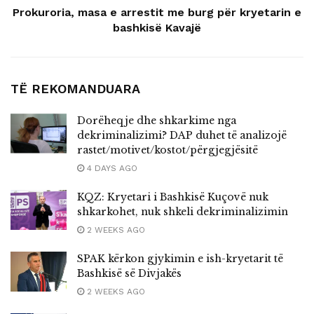
Prokuroria, masa e arrestit me burg për kryetarin e
bashkisë Kavajë
TË REKOMANDUARA
Dorëheqje dhe shkarkime nga
dekriminalizimi? DAP duhet të analizojë
rastet/motivet/kostot/përgjegjësitë
4 DAYS AGO
KQZ: Kryetari i Bashkisë Kuçovë nuk
shkarkohet, nuk shkeli dekriminalizimin
2 WEEKS AGO
SPAK kërkon gjykimin e ish-kryetarit të
Bashkisë së Divjakës
2 WEEKS AGO