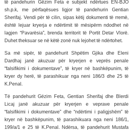
të pandehurin Gëzim Feta e subjekt ndërtues EN-BJO
sh.p.k, me përfaqësues ligjor të pandehurin Gentian
Sherifaj. Vendi për të cilin, sipas këtij dokumenti të rremë,
është lejuar kryerja e ndërtimit të mësipërm ndodhet në
lagjen “Pavarësia”, brenda territorit të Portit Detar Vlorë.
Duhet theksuar se në këtë zonë nuk lejohet të ndërtohet.
Sa më sipër, të pandehurit Shpëtim Gjika dhe Eleni
Dardhaj janë akuzuar për kryerjen e veprës penale
“falsifikimi i dokumentave”, të kryer në bashkëpunim, të
kryer dy herë, të parashikuar nga neni 186/3 dhe 25 të
K.Penal.
Të pandehurit Gëzim Feta, Gentian Sherifaj dhe Blerdi
Licaj janë akuzuar për kryerjen e veprave penale
“falsifikimi i dokumentave” dhe “ndërtimi i paligjshëm” të
kryer në bashkëpunim, të parashikuara nga neni 186/1,
199/a/1 e 25 të K.Penal. Ndërsa, të pandehurit Mustafa