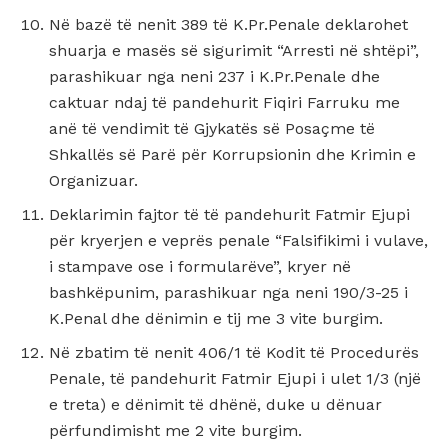
Në bazë të nenit 389 të K.Pr.Penale deklarohet
shuarja e masës së sigurimit “Arresti në shtëpi”,
parashikuar nga neni 237 i K.Pr.Penale dhe
caktuar ndaj të pandehurit Fiqiri Farruku me
anë të vendimit të Gjykatës së Posaçme të
Shkallës së Parë për Korrupsionin dhe Krimin e
Organizuar.
Deklarimin fajtor të të pandehurit Fatmir Ejupi
për kryerjen e veprës penale “Falsifikimi i vulave,
i stampave ose i formularëve”, kryer në
bashkëpunim, parashikuar nga neni 190/3-25 i
K.Penal dhe dënimin e tij me 3 vite burgim.
Në zbatim të nenit 406/1 të Kodit të Procedurës
Penale, të pandehurit Fatmir Ejupi i ulet 1/3 (një
e treta) e dënimit të dhënë, duke u dënuar
përfundimisht me 2 vite burgim.