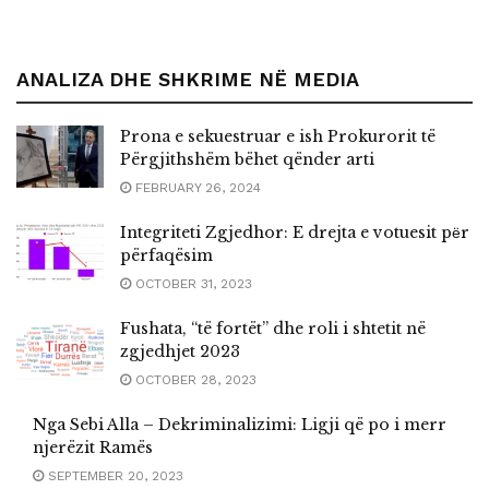
ANALIZA DHE SHKRIME NË MEDIA
Prona e sekuestruar e ish Prokurorit të
Përgjithshëm bëhet qënder arti
FEBRUARY 26, 2024
Integriteti Zgjedhor: E drejta e votuesit pёr
përfaqësim
OCTOBER 31, 2023
Fushata, “të fortët” dhe roli i shtetit në
zgjedhjet 2023
OCTOBER 28, 2023
Nga Sebi Alla – Dekriminalizimi: Ligji që po i merr
njerëzit Ramës
SEPTEMBER 20, 2023