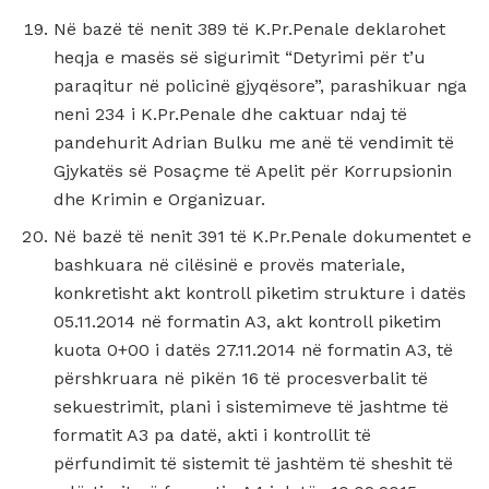
Në bazë të nenit 389 të K.Pr.Penale deklarohet
heqja e masës së sigurimit “Detyrimi për t’u
paraqitur në policinë gjyqësore”, parashikuar nga
neni 234 i K.Pr.Penale dhe caktuar ndaj të
pandehurit Adrian Bulku me anë të vendimit të
Gjykatës së Posaçme të Apelit për Korrupsionin
dhe Krimin e Organizuar.
Në bazë të nenit 391 të K.Pr.Penale dokumentet e
bashkuara në cilësinë e provës materiale,
konkretisht akt kontroll piketim strukture i datës
05.11.2014 në formatin A3, akt kontroll piketim
kuota 0+00 i datës 27.11.2014 në formatin A3, të
përshkruara në pikën 16 të procesverbalit të
sekuestrimit, plani i sistemimeve të jashtme të
formatit A3 pa datë, akti i kontrollit të
përfundimit të sistemit të jashtëm të sheshit të