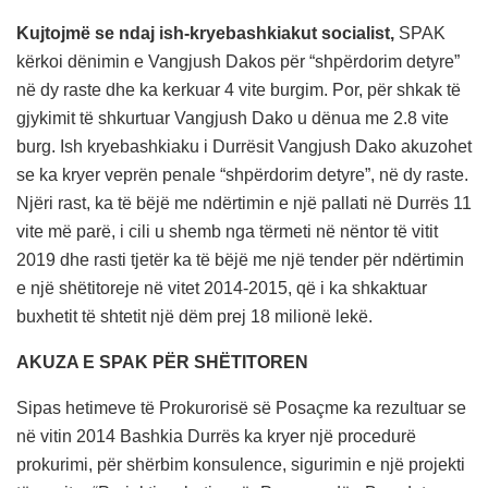
Kujtojmë se ndaj ish-kryebashkiakut socialist,
SPAK
kërkoi dënimin e Vangjush Dakos për “shpërdorim detyre”
në dy raste dhe ka kerkuar 4 vite burgim. Por, për shkak të
gjykimit të shkurtuar Vangjush Dako u dënua me 2.8 vite
burg. Ish kryebashkiaku i Durrësit Vangjush Dako akuzohet
se ka kryer veprën penale “shpërdorim detyre”, në dy raste.
Njëri rast, ka të bëjë me ndërtimin e një pallati në Durrës 11
vite më parë, i cili u shemb nga tërmeti në nëntor të vitit
2019 dhe rasti tjetër ka të bëjë me një tender për ndërtimin
e një shëtitoreje në vitet 2014-2015, që i ka shkaktuar
buxhetit të shtetit një dëm prej 18 milionë lekë.
AKUZA E SPAK PËR SHËTITOREN
Sipas hetimeve të Prokurorisë së Posaçme ka rezultuar se
në vitin 2014 Bashkia Durrës ka kryer një procedurë
prokurimi, për shërbim konsulence, sigurimin e një projekti