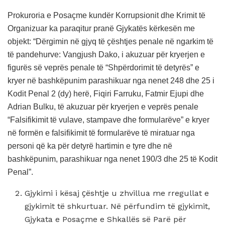
Prokuroria e Posaçme kundër Korrupsionit dhe Krimit të
Organizuar ka paraqitur pranë Gjykatës kërkesën me
objekt: “Dërgimin në gjyq të ҫështjes penale në ngarkim të
të pandehurve: Vangjush Dako, i akuzuar për kryerjen e
figurës së veprës penale të “Shpërdorimit të detyrës” e
kryer në bashkëpunim parashikuar nga nenet 248 dhe 25 i
Kodit Penal 2 (dy) herë, Fiqiri Farruku, Fatmir Ejupi dhe
Adrian Bulku, të akuzuar për kryerjen e veprës penale
“Falsifikimit të vulave, stampave dhe formularëve” e kryer
në formën e falsifikimit të formularëve të miratuar nga
personi që ka për detyrë hartimin e tyre dhe në
bashkëpunim, parashikuar nga nenet 190/3 dhe 25 të Kodit
Penal”.
Gjykimi i kësaj ҫështje u zhvillua me rregullat e
gjykimit të shkurtuar. Në përfundim të gjykimit,
Gjykata e Posaçme e Shkallës së Parë për