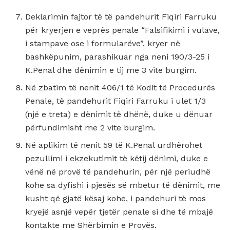
Deklarimin fajtor të të pandehurit Fiqiri Farruku
për kryerjen e veprës penale “Falsifikimi i vulave,
i stampave ose i formularëve”, kryer në
bashkëpunim, parashikuar nga neni 190/3-25 i
K.Penal dhe dënimin e tij me 3 vite burgim.
Në zbatim të nenit 406/1 të Kodit të Procedurës
Penale, të pandehurit Fiqiri Farruku i ulet 1/3
(një e treta) e dënimit të dhënë, duke u dënuar
përfundimisht me 2 vite burgim.
Në aplikim të nenit 59 të K.Penal urdhërohet
pezullimi i ekzekutimit të këtij dënimi, duke e
vënë në provë të pandehurin, për një periudhë
kohe sa dyfishi i pjesës së mbetur të dënimit, me
kusht që gjatë kësaj kohe, i pandehuri të mos
kryejë asnjë vepër tjetër penale si dhe të mbajë
kontakte me Shërbimin e Provës.