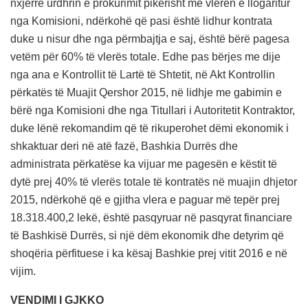
nxjerrë urdhrin e prokurimit pikërisht me vlerën e llogaritur
nga Komisioni, ndërkohë që pasi është lidhur kontrata
duke u nisur dhe nga përmbajtja e saj, është bërë pagesa
vetëm për 60% të vlerës totale. Edhe pas bërjes me dije
nga ana e Kontrollit të Lartë të Shtetit, në Akt Kontrollin
përkatës të Muajit Qershor 2015, në lidhje me gabimin e
bërë nga Komisioni dhe nga Titullari i Autoritetit Kontraktor,
duke lënë rekomandim që të rikuperohet dëmi ekonomik i
shkaktuar deri në atë fazë, Bashkia Durrës dhe
administrata përkatëse ka vijuar me pagesën e këstit të
dytë prej 40% të vlerës totale të kontratës në muajin dhjetor
2015, ndërkohë që e gjitha vlera e paguar më tepër prej
18.318.400,2 lekë, është pasqyruar në pasqyrat financiare
të Bashkisë Durrës, si një dëm ekonomik dhe detyrim që
shoqëria përfituese i ka kësaj Bashkie prej vitit 2016 e në
vijim.
VENDIMI I GJKKO