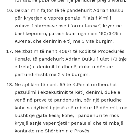
funksione publike për një periudhë prej 5 vitesh.
Deklarimin fajtor të të pandehurit Adrian Bulku
për kryerjen e veprës penale “Falsifikimi i
vulave, i stampave ose i formularëve”, kryer në
bashkëpunim, parashikuar nga neni 190/3-25 i
K.Penal dhe dënimin e tij me 3 vite burgim.
Në zbatim të nenit 406/1 të Kodit të Procedurës
Penale, të pandehurit Adrian Bulku i ulet 1/3 (një
e treta) e dënimit të dhënë, duke u dënuar
përfundimisht me 2 vite burgim.
Në aplikim të nenit 59 të K.Penal urdhërohet
pezullimi i ekzekutimit të këtij dënimi, duke e
vënë në provë të pandehurin, për një periudhë
kohe sa dyfishi i pjesës së mbetur të dënimit, me
kusht që gjatë kësaj kohe, i pandehuri të mos
kryejë asnjë vepër tjetër penale si dhe të mbajë
kontakte me Shërbimin e Provës.