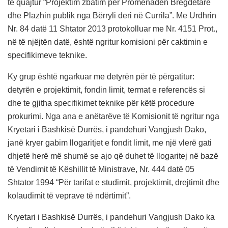
të quajtur “Projektim zbatim për Promenadën Bregdetare
dhe Plazhin publik nga Bërryli deri në Currila”. Me Urdhrin
Nr. 84 datë 11 Shtator 2013 protokolluar me Nr. 4151 Prot.,
në të njëjtën datë, është ngritur komisioni për caktimin e
specifikimeve teknike.
Ky grup është ngarkuar me detyrën për të përgatitur:
detyrën e projektimit, fondin limit, termat e referencës si
dhe te gjitha specifikimet teknike për këtë procedure
prokurimi. Nga ana e anëtarëve të Komisionit të ngritur nga
Kryetari i Bashkisë Durrës, i pandehuri Vangjush Dako,
janë kryer gabim llogaritjet e fondit limit, me një vlerë gati
dhjetë herë më shumë se ajo që duhet të llogaritej në bazë
të Vendimit të Këshillit të Ministrave, Nr. 444 datë 05
Shtator 1994 “Për tarifat e studimit, projektimit, drejtimit dhe
kolaudimit të veprave të ndërtimit”.
Kryetari i Bashkisë Durrës, i pandehuri Vangjush Dako ka