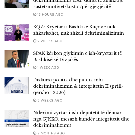
dekriminalizimi? DAP duhet të analizojë
rastet/motivet/kostot/përgjegjësitë
13 HOURS AGO
KQZ: Kryetari i Bashkisë Kuçovë nuk
shkarkohet, nuk shkeli dekriminalizimin
2 WEEKS AGO
SPAK kërkon gjykimin e ish-kryetarit të
Bashkisë së Divjakës
1 WEEK AGO
Diskursi politik dhe publik mbi
dekriminalizimin & integritetin II (prill-
qershor 2026)
3 WEEKS AGO
Nderimi zyrtar i ish-deputetit të dënuar
nga GJKKO, mesazh kundër integritetit dhe
dekriminalizimit
2 MONTHS AGO