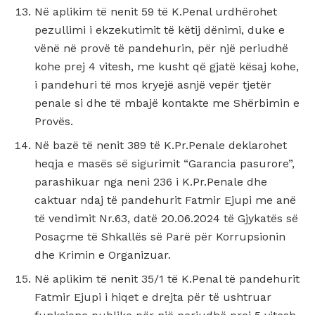
Në aplikim të nenit 59 të K.Penal urdhërohet
pezullimi i ekzekutimit të këtij dënimi, duke e
vënë në provë të pandehurin, për një periudhë
kohe prej 4 vitesh, me kusht që gjatë kësaj kohe,
i pandehuri të mos kryejë asnjë vepër tjetër
penale si dhe të mbajë kontakte me Shërbimin e
Provës.
Në bazë të nenit 389 të K.Pr.Penale deklarohet
heqja e masës së sigurimit “Garancia pasurore”,
parashikuar nga neni 236 i K.Pr.Penale dhe
caktuar ndaj të pandehurit Fatmir Ejupi me anë
të vendimit Nr.63, datë 20.06.2024 të Gjykatës së
Posaçme të Shkallës së Parë për Korrupsionin
dhe Krimin e Organizuar.
Në aplikim të nenit 35/1 të K.Penal të pandehurit
Fatmir Ejupi i hiqet e drejta për të ushtruar