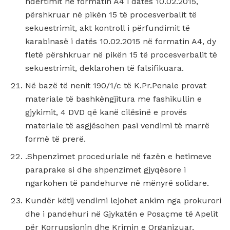
ndërtimit në formatin A4 i datës 10.02.2015,
përshkruar në pikën 15 të procesverbalit të
sekuestrimit, akt kontroll i përfundimit të
karabinasë i datës 10.02.2015 në formatin A4, dy
fletë përshkruar në pikën 15 të procesverbalit të
sekuestrimit, deklarohen të falsifikuara.
Në bazë të nenit 190/1/c të K.Pr.Penale provat
materiale të bashkëngjitura me fashikullin e
gjykimit, 4 DVD që kanë cilësinë e provës
materiale të asgjësohen pasi vendimi të marrë
formë të prerë.
.Shpenzimet proceduriale në fazën e hetimeve
paraprake si dhe shpenzimet gjyqësore i
ngarkohen të pandehurve në mënyrë solidare.
Kundër këtij vendimi lejohet ankim nga prokurori
dhe i pandehuri në Gjykatën e Posaçme të Apelit
për Korrupsionin dhe Krimin e Organizuar,