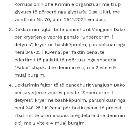
Korrupsionin dhe Krimin e Organizuar me trup
gjykues të përbërë nga gjyqtarja Elsa Ulliri, me
vendimin Nr. 70, datë 25.11.2024 vendosi:
Deklarimin fajtor të të pandehurit Vangjush Dako
për kryerjen e veprës penale “Shpërdorimi i
detyrës”, kryer në bashkëpunim, parashikuar nga
neni 248-25 i K.Penal për faktin penal të
ndërtimit të pallatit të ndërtuar nga shoqëria
“Fakle” sh.p.k. dhe dënimin e tij me 2 vite e 9
muaj burgim.
Deklarimin fajtor të të pandehurit Vangjush Dako
për kryerjen e veprës penale “Shpërdorimi i
detyrës”, kryer në bashkëpunim, parashikuar nga
neni 248-25 i K.Penal për faktin penal të projekt
zbatimit të promenadës bregdetare dhe dënimin
e tij me 2 vite e 4 muaj burgim.