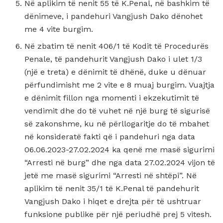
Në aplikim të nenit 55 të K.Penal, në bashkim të
dënimeve, i pandehuri Vangjush Dako dënohet
me 4 vite burgim.
Në zbatim të nenit 406/1 të Kodit të Procedurës
Penale, të pandehurit Vangjush Dako i ulet 1/3
(një e treta) e dënimit të dhënë, duke u dënuar
përfundimisht me 2 vite e 8 muaj burgim. Vuajtja
e dënimit fillon nga momenti i ekzekutimit të
vendimit dhe do të vuhet në një burg të sigurisë
së zakonshme, ku në përllogaritje do të mbahet
në konsideratë fakti që i pandehuri nga data
06.06.2023-27.02.2024 ka qenë me masë sigurimi
“Arresti në burg” dhe nga data 27.02.2024 vijon të
jetë me masë sigurimi “Arresti në shtëpi”. Në
aplikim të nenit 35/1 të K.Penal të pandehurit
Vangjush Dako i hiqet e drejta për të ushtruar
funksione publike për një periudhë prej 5 vitesh.