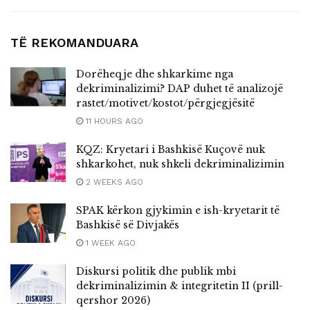
TË REKOMANDUARA
Dorëheqje dhe shkarkime nga
dekriminalizimi? DAP duhet të analizojë
rastet/motivet/kostot/përgjegjësitë
11 HOURS AGO
KQZ: Kryetari i Bashkisë Kuçovë nuk
shkarkohet, nuk shkeli dekriminalizimin
2 WEEKS AGO
SPAK kërkon gjykimin e ish-kryetarit të
Bashkisë së Divjakës
1 WEEK AGO
Diskursi politik dhe publik mbi
dekriminalizimin & integritetin II (prill-
qershor 2026)