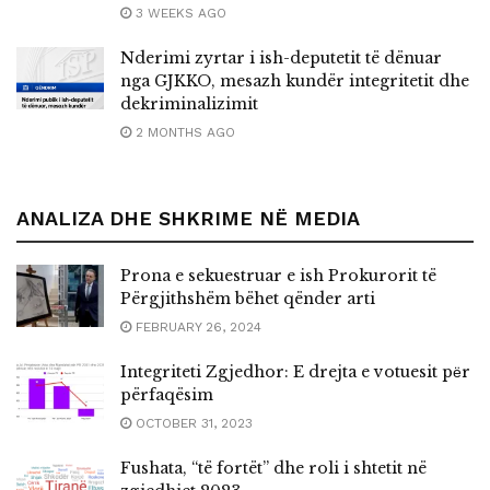
3 WEEKS AGO
Nderimi zyrtar i ish-deputetit të dënuar
nga GJKKO, mesazh kundër integritetit dhe
dekriminalizimit
2 MONTHS AGO
ANALIZA DHE SHKRIME NË MEDIA
Prona e sekuestruar e ish Prokurorit të
Përgjithshëm bëhet qënder arti
FEBRUARY 26, 2024
Integriteti Zgjedhor: E drejta e votuesit pёr
përfaqësim
OCTOBER 31, 2023
Fushata, “të fortët” dhe roli i shtetit në