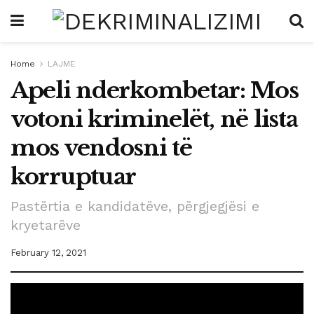
Home
LAJME
Apeli nderkombetar: Mos
votoni kriminelët, në lista
mos vendosni të
korruptuar
Pastërtia e kandidatëve, përgjegjësi e
kryetarëve
February 12, 2021