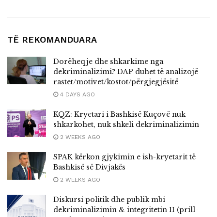
TË REKOMANDUARA
Dorëheqje dhe shkarkime nga
dekriminalizimi? DAP duhet të analizojë
rastet/motivet/kostot/përgjegjësitë
4 DAYS AGO
KQZ: Kryetari i Bashkisë Kuçovë nuk
shkarkohet, nuk shkeli dekriminalizimin
2 WEEKS AGO
SPAK kërkon gjykimin e ish-kryetarit të
Bashkisë së Divjakës
2 WEEKS AGO
Diskursi politik dhe publik mbi
dekriminalizimin & integritetin II (prill-