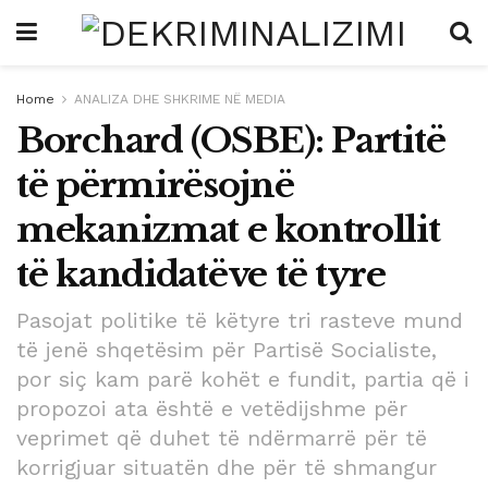
Home
ANALIZA DHE SHKRIME NË MEDIA
Borchard (OSBE): Partitë
të përmirësojnë
mekanizmat e kontrollit
të kandidatëve të tyre
Pasojat politike të këtyre tri rasteve mund
të jenë shqetësim për Partisë Socialiste,
por siç kam parë kohët e fundit, partia që i
propozoi ata është e vetëdijshme për
veprimet që duhet të ndërmarrë për të
korrigjuar situatën dhe për të shmangur