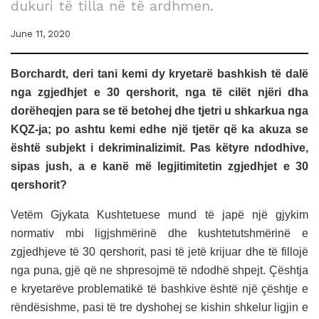
dukuri të tilla në të ardhmen.
June 11, 2020
Borchardt, deri tani kemi dy kryetarë bashkish të dalë
nga zgjedhjet e 30 qershorit, nga të cilët njëri dha
dorëheqjen para se të betohej dhe tjetri u shkarkua nga
KQZ-ja; po ashtu kemi edhe një tjetër që ka akuza se
është subjekt i dekriminalizimit. Pas këtyre ndodhive,
sipas jush, a e kanë më legjitimitetin zgjedhjet e 30
qershorit?
Vetëm Gjykata Kushtetuese mund të japë një gjykim
normativ mbi ligjshmërinë dhe kushtetutshmërinë e
zgjedhjeve të 30 qershorit, pasi të jetë krijuar dhe të fillojë
nga puna, gjë që ne shpresojmë të ndodhë shpejt. Çështja
e kryetarëve problematikë të bashkive është një çështje e
rëndësishme, pasi të tre dyshohej se kishin shkelur ligjin e