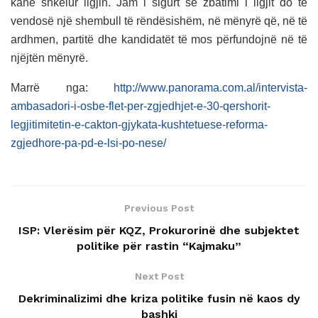
kanë shkelur ligjin. Jam i sigurt se zbatimi i ligjit do të
vendosë një shembull të rëndësishëm, në mënyrë që, në të
ardhmen, partitë dhe kandidatët të mos përfundojnë në të
njëjtën mënyrë.
Marrë nga:
http://www.panorama.com.al/intervista-
ambasadori-i-osbe-flet-per-zgjedhjet-e-30-qershorit-
legjitimitetin-e-cakton-gjykata-kushtetuese-reforma-
zgjedhore-pa-pd-e-lsi-po-nese/
Previous Post
ISP: Vlerësim për KQZ, Prokurorinë dhe subjektet
politike për rastin “Kajmaku”
Next Post
Dekriminalizimi dhe kriza politike fusin në kaos dy
bashki