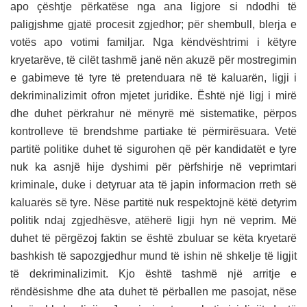
apo çështje përkatëse nga ana ligjore si ndodhi të
paligjshme gjatë procesit zgjedhor; për shembull, blerja e
votës apo votimi familjar. Nga këndvështrimi i këtyre
kryetarëve, të cilët tashmë janë nën akuzë për mostregimin
e gabimeve të tyre të pretenduara në të kaluarën, ligji i
dekriminalizimit ofron mjetet juridike. Është një ligj i mirë
dhe duhet përkrahur në mënyrë më sistematike, përpos
kontrolleve të brendshme partiake të përmirësuara. Vetë
partitë politike duhet të sigurohen që për kandidatët e tyre
nuk ka asnjë hije dyshimi për përfshirje në veprimtari
kriminale, duke i detyruar ata të japin informacion rreth së
kaluarës së tyre. Nëse partitë nuk respektojnë këtë detyrim
politik ndaj zgjedhësve, atëherë ligji hyn në veprim. Më
duhet të përgëzoj faktin se është zbuluar se këta kryetarë
bashkish të sapozgjedhur mund të ishin në shkelje të ligjit
të dekriminalizimit. Kjo është tashmë një arritje e
rëndësishme dhe ata duhet të përballen me pasojat, nëse