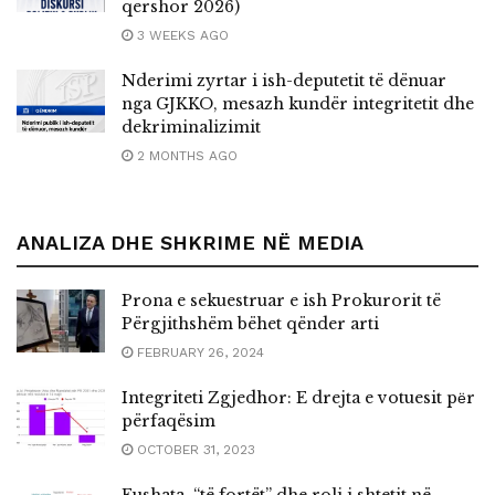
qershor 2026)
3 WEEKS AGO
Nderimi zyrtar i ish-deputetit të dënuar
nga GJKKO, mesazh kundër integritetit dhe
dekriminalizimit
2 MONTHS AGO
ANALIZA DHE SHKRIME NË MEDIA
Prona e sekuestruar e ish Prokurorit të
Përgjithshëm bëhet qënder arti
FEBRUARY 26, 2024
Integriteti Zgjedhor: E drejta e votuesit pёr
përfaqësim
OCTOBER 31, 2023
Fushata, “të fortët” dhe roli i shtetit në