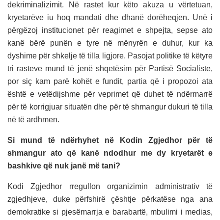
dekriminalizimit. Në rastet kur këto akuza u vërtetuan,
kryetarëve iu hoq mandati dhe dhanë dorëheqjen. Unë i
përgëzoj institucionet për reagimet e shpejta, sepse ato
kanë bërë punën e tyre në mënyrën e duhur, kur ka
dyshime për shkelje të tilla ligjore. Pasojat politike të këtyre
tri rasteve mund të jenë shqetësim për Partisë Socialiste,
por siç kam parë kohët e fundit, partia që i propozoi ata
është e vetëdijshme për veprimet që duhet të ndërmarrë
për të korrigjuar situatën dhe për të shmangur dukuri të tilla
në të ardhmen.
Si mund të ndërhyhet në Kodin Zgjedhor për të
shmangur ato që kanë ndodhur me dy kryetarët e
bashkive që nuk janë më tani?
Kodi Zgjedhor rregullon organizimin administrativ të
zgjedhjeve, duke përfshirë çështje përkatëse nga ana
demokratike si pjesëmarrja e barabartë, mbulimi i medias,