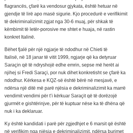
flagrancës, çfarë ka vendosur gjykata, është hetuar në
gjendje të lirë apo masë sigurie. Kjo procedurë e verifikimit
të dekriminalizimit zgjat nga 30-6 muaj, për shkak të
këmbimit të letër-porosive me shtet e huaja, në rastin
konkret Italinë.
Bëhet fjalë për një ngjarje të ndodhur në Chieti të
Italisë, në 18 janar të vitit 1999, ngjarje që ka detyruar
Saraçin që të ndryshojë edhe emrin, sepse më herët ai
njihej si Fredi Saraçi, por nuk dihet konkretisht se çfarë ka
ndodhur. Kërkesa e KQZ-së është bërë në mesjavë, e
ndërsa një ditë më parë njësia e dekriminalizimit ka marrë
vendimit vendimi për t’i kërkuar Saraçit që të dorëzojë
gjurmët e gishtërinjve, për të kuptuar nëse ka të dhëna që
nuk i ka deklaruar.
Ky është kandidati i parë për zgjedhjet e 6 marsit që është
në verifikim nga njësia e dekriminalizimit, ndërsa burimet