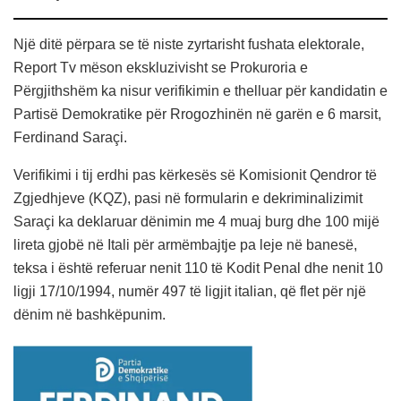
Një ditë përpara se të niste zyrtarisht fushata elektorale,
Report Tv mëson ekskluzivisht se Prokuroria e
Përgjithshëm ka nisur verifikimin e thelluar për kandidatin e
Partisë Demokratike për Rrogozhinën në garën e 6 marsit,
Ferdinand Saraçi.
Verifikimi i tij erdhi pas kërkesës së Komisionit Qendror të
Zgjedhjeve (KQZ), pasi në formularin e dekriminalizimit
Saraçi ka deklaruar dënimin me 4 muaj burg dhe 100 mijë
lireta gjobë në Itali për armëmbajtje pa leje në banesë,
teksa i është referuar nenit 110 të Kodit Penal dhe nenit 10
ligji 17/10/1994, numër 497 të ligjit italian, që flet për një
dënim në bashkëpunim.