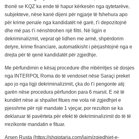
thonë se KQZ ka ende të hapur kërkesën nga qytetarëve,
subjekteve, nëse kanë dijeni për ngjarje të fshehura apo
për krime penale nga kandidatët në garë, t’i depozitojnë
dhe më pas t’i nënshtrohen një filtri. Në ligjin e
dekriminalizmit, veprat që lidhen me armë, shpërdorim
detyre, krime financiare, automatikisht i përjashtojnë nga e
drejta për të qenë kandidatët për zgjedhje.
Me përfundimin e kësaj procedure dhe mbërritjes së dosjes
nga INTERPOL Roma do të vendoset nëse Saraçi preket
apo jo nga ligji dekriminalizimit, çka do t’i pengonte atij
garën nëse procedura përfundon para 6 marsit. E në të
kundërt nëse ai shpallet fitues me vota në zgjedhjet e
pjesshme për një mandate 1 vjeçar, por rezulton se ka
deklaruar të pavërteta për efekt të dekriminalizimit do të të
rrezikonte mandatin e fituar.
Arsen Rusta (https://shqiptarja.com/lajm/zgjedhjet-e-