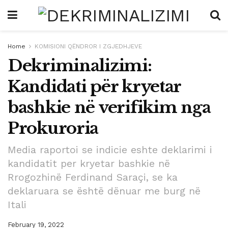
Home
KOMISIONI QËNDROR I ZGJEDHJEVE
Dekriminalizimi:
Kandidati për kryetar
bashkie në verifikim nga
Prokuroria
Media raportoi se indicie eshte deklarimi i
kandidatit per kryetar bashkie në
Rrogozhinë Ferdinand Saraçi, se ka
deklaruara se është dënuar me burg në
Itali
February 19, 2022