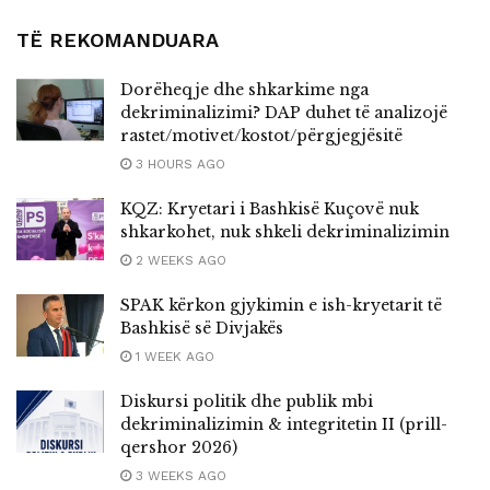
TË REKOMANDUARA
Dorëheqje dhe shkarkime nga
dekriminalizimi? DAP duhet të analizojë
rastet/motivet/kostot/përgjegjësitë
3 HOURS AGO
KQZ: Kryetari i Bashkisë Kuçovë nuk
shkarkohet, nuk shkeli dekriminalizimin
2 WEEKS AGO
SPAK kërkon gjykimin e ish-kryetarit të
Bashkisë së Divjakës
1 WEEK AGO
Diskursi politik dhe publik mbi
dekriminalizimin & integritetin II (prill-
qershor 2026)
3 WEEKS AGO