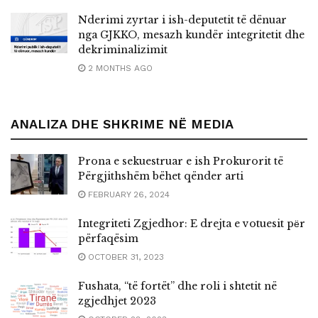
Nderimi zyrtar i ish-deputetit të dënuar
nga GJKKO, mesazh kundër integritetit dhe
dekriminalizimit
2 MONTHS AGO
ANALIZA DHE SHKRIME NË MEDIA
Prona e sekuestruar e ish Prokurorit të
Përgjithshëm bëhet qënder arti
FEBRUARY 26, 2024
Integriteti Zgjedhor: E drejta e votuesit pёr
përfaqësim
OCTOBER 31, 2023
Fushata, “të fortët” dhe roli i shtetit në
zgjedhjet 2023