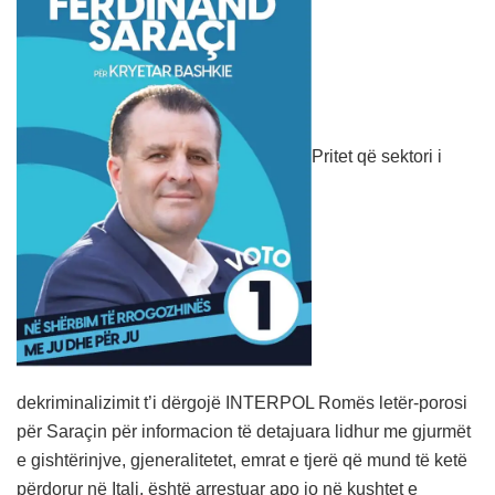
Pritet që sektori i
dekriminalizimit t’i dërgojë INTERPOL Romës letër-porosi
për Saraçin për informacion të detajuara lidhur me gjurmët
e gishtërinjve, gjeneralitetet, emrat e tjerë që mund të ketë
përdorur në Itali, është arrestuar apo jo në kushtet e