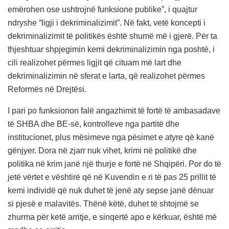
emërohen ose ushtrojnë funksione publike”, i quajtur
ndryshe “ligji i dekriminalizimit”. Në fakt, vetë koncepti i
dekriminalizimit të politikës është shumë më i gjerë. Për ta
thjeshtuar shpjegimin kemi dekriminalizimin nga poshtë, i
cili realizohet përmes ligjit që cituam më lart dhe
dekriminalizimin në sferat e larta, që realizohet përmes
Reformës në Drejtësi.
I pari po funksionon falë angazhimit të fortë të ambasadave
të SHBA dhe BE-së, kontrolleve nga partitë dhe
institucionet, plus mësimeve nga pësimet e atyre që kanë
gënjyer. Dora në zjarr nuk vihet, krimi në politikë dhe
politika në krim janë një thurje e fortë në Shqipëri. Por do të
jetë vërtet e vështirë që në Kuvendin e ri të pas 25 prillit të
kemi individë që nuk duhet të jenë aty sepse janë dënuar
si pjesë e malavitës. Thënë këtë, duhet të shtojmë se
zhurma për ketë arritje, e sinqertë apo e kërkuar, është më