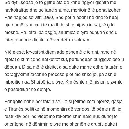
Së dyti, sepse jo të gjithë ata që kanë ngjyer gishtin me
narkotrafiqe dhe që janë shumë, meritojnë të penalizohen.
Pas hapjes së vitit 1990, Shqipëria hodhi në dhe të huaj
një numër shumë i të madh bijsh e bijash të saj, të çdo
moshe. Pa letra, pa asgjë, shumica e tyre punuan dhe u
integruan me dinjitet në vendet ku shkuan.
Një pjesë, kryesisht djem adoleshentë e të rinj, ranë në
rrjetat e krimit dhe narkotrafikut, përfunduan burgjeve ose u
dëbuan. Disa më të drejtë, disa duke marrë edhe faturën e
paragjykimit racor në procese plot me shkelje, pa asnjë
mbrojtje nga Shqipëria e tyre. Kjo është një histori e zymtë
e pastudiuar në detaje.
Por qoftë edhe për faktin se i la si jetimë këta njerëz, qasja
e Tiranës politike në momentin që vendosi të bënte një ligj
restriktiv për individët me rekorde kriminale nuk duhej të
orientohej në dënimin e tyre me shenjën e grupit, duke i