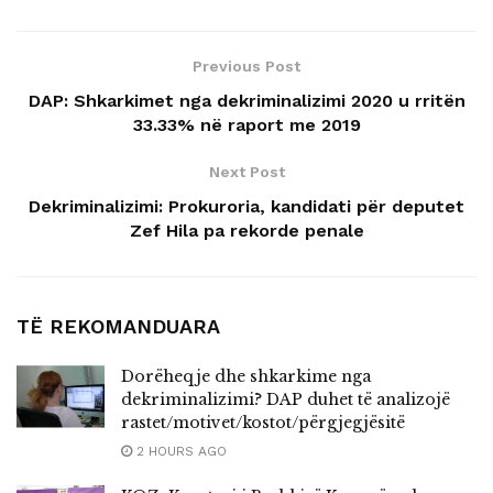
Previous Post
DAP: Shkarkimet nga dekriminalizimi 2020 u rritën
33.33% në raport me 2019
Next Post
Dekriminalizimi: Prokuroria, kandidati për deputet
Zef Hila pa rekorde penale
TË REKOMANDUARA
Dorëheqje dhe shkarkime nga
dekriminalizimi? DAP duhet të analizojë
rastet/motivet/kostot/përgjegjësitë
2 HOURS AGO