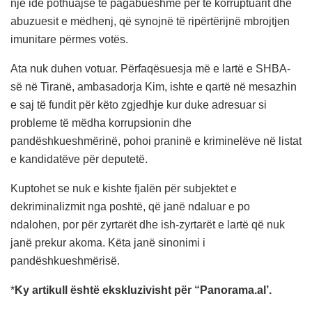
një ide pothuajse të pagabueshme për të korruptuarit dhe
abuzuesit e mëdhenj, që synojnë të ripërtërijnë mbrojtjen
imunitare përmes votës.
Ata nuk duhen votuar. Përfaqësuesja më e lartë e SHBA-
së në Tiranë, ambasadorja Kim, ishte e qartë në mesazhin
e saj të fundit për këto zgjedhje kur duke adresuar si
probleme të mëdha korrupsionin dhe
pandëshkueshmërinë, pohoi praninë e kriminelëve në listat
e kandidatëve për deputetë.
Kuptohet se nuk e kishte fjalën për subjektet e
dekriminalizmit nga poshtë, që janë ndaluar e po
ndalohen, por për zyrtarët dhe ish-zyrtarët e lartë që nuk
janë prekur akoma. Këta janë sinonimi i
pandëshkueshmërisë.
*
Ky artikull është ekskluzivisht për “Panorama.al’.