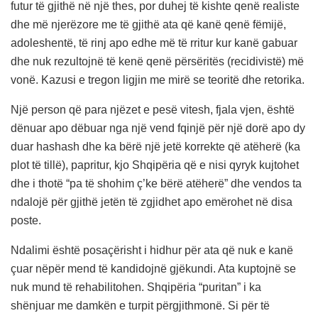
futur të gjithë në një thes, por duhej të kishte qenë realiste
dhe më njerëzore me të gjithë ata që kanë qenë fëmijë,
adoleshentë, të rinj apo edhe më të rritur kur kanë gabuar
dhe nuk rezultojnë të kenë qenë përsëritës (recidivistë) më
vonë. Kazusi e tregon ligjin me mirë se teoritë dhe retorika.
Një person që para njëzet e pesë vitesh, fjala vjen, është
dënuar apo dëbuar nga një vend fqinjë për një dorë apo dy
duar hashash dhe ka bërë një jetë korrekte që atëherë (ka
plot të tillë), papritur, kjo Shqipëria që e nisi qyryk kujtohet
dhe i thotë “pa të shohim ç’ke bërë atëherë” dhe vendos ta
ndalojë për gjithë jetën të zgjidhet apo emërohet në disa
poste.
Ndalimi është posaçërisht i hidhur për ata që nuk e kanë
çuar nëpër mend të kandidojnë gjëkundi. Ata kuptojnë se
nuk mund të rehabilitohen. Shqipëria “puritan” i ka
shënjuar me damkën e turpit përgjithmonë. Si për të