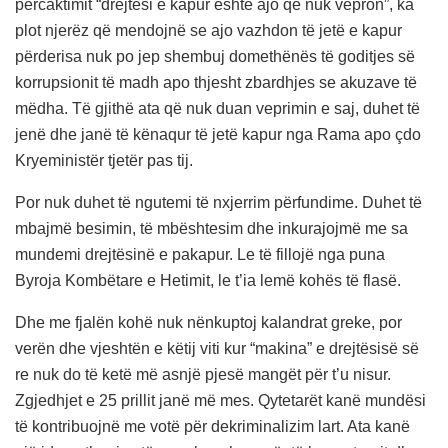
përcaktimit “drejtësi e kapur është ajo që nuk vepron”, ka
plot njerëz që mendojnë se ajo vazhdon të jetë e kapur
përderisa nuk po jep shembuj domethënës të goditjes së
korrupsionit të madh apo thjesht zbardhjes se akuzave të
mëdha. Të gjithë ata që nuk duan veprimin e saj, duhet të
jenë dhe janë të kënaqur të jetë kapur nga Rama apo çdo
Kryeministër tjetër pas tij.
Por nuk duhet të ngutemi të nxjerrim përfundime. Duhet të
mbajmë besimin, të mbështesim dhe inkurajojmë me sa
mundemi drejtësinë e pakapur. Le të fillojë nga puna
Byroja Kombëtare e Hetimit, le t’ia lemë kohës të flasë.
Dhe me fjalën kohë nuk nënkuptoj kalandrat greke, por
verën dhe vjeshtën e këtij viti kur “makina” e drejtësisë së
re nuk do të ketë më asnjë pjesë mangët për t’u nisur.
Zgjedhjet e 25 prillit janë më mes. Qytetarët kanë mundësi
të kontribuojnë me votë për dekriminalizim lart. Ata kanë