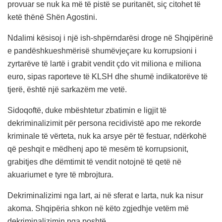
provuar se nuk ka më të pistë se puritanët, siç citohet të
ketë thënë Shën Agostini.
Ndalimi kësisoj i një ish-shpërndarësi droge në Shqipërinë
e pandëshkueshmërisë shumëvjeçare ku korrupsioni i
zyrtarëve të lartë i grabit vendit çdo vit miliona e miliona
euro, sipas raporteve të KLSH dhe shumë indikatorëve të
tjerë, është një sarkazëm me vetë.
Sidoqoftë, duke mbështetur zbatimin e ligjit të
dekriminalizimit për persona recidivistë apo me rekorde
kriminale të vërteta, nuk ka arsye për të festuar, ndërkohë
që peshqit e mëdhenj apo të mesëm të korrupsionit,
grabitjes dhe dëmtimit të vendit notojnë të qetë në
akuariumet e tyre të mbrojtura.
Dekriminalizimi nga lart, ai në sferat e larta, nuk ka nisur
akoma. Shqipëria shkon në këto zgjedhje vetëm më
dekriminalizimin nga poshtë.