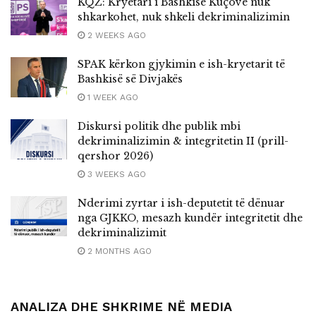
KQZ: Kryetari i Bashkisë Kuçovë nuk
shkarkohet, nuk shkeli dekriminalizimin
2 WEEKS AGO
SPAK kërkon gjykimin e ish-kryetarit të
Bashkisë së Divjakës
1 WEEK AGO
Diskursi politik dhe publik mbi
dekriminalizimin & integritetin II (prill-
qershor 2026)
3 WEEKS AGO
Nderimi zyrtar i ish-deputetit të dënuar
nga GJKKO, mesazh kundër integritetit dhe
dekriminalizimit
2 MONTHS AGO
ANALIZA DHE SHKRIME NË MEDIA