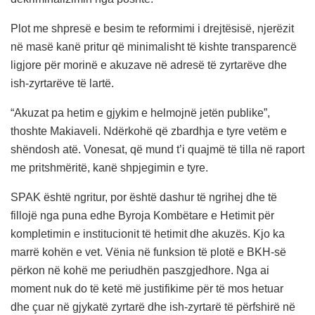
Plot me shpresë e besim te reformimi i drejtësisë, njerëzit
në masë kanë pritur që minimalisht të kishte transparencë
ligjore për morinë e akuzave në adresë të zyrtarëve dhe
ish-zyrtarëve të lartë.
“Akuzat pa hetim e gjykim e helmojnë jetën publike”,
thoshte Makiaveli. Ndërkohë që zbardhja e tyre vetëm e
shëndosh atë. Vonesat, që mund t’i quajmë të tilla në raport
me pritshmëritë, kanë shpjegimin e tyre.
SPAK është ngritur, por është dashur të ngrihej dhe të
fillojë nga puna edhe Byroja Kombëtare e Hetimit për
kompletimin e institucionit të hetimit dhe akuzës. Kjo ka
marrë kohën e vet. Vënia në funksion të plotë e BKH-së
përkon në kohë me periudhën paszgjedhore. Nga ai
moment nuk do të ketë më justifikime për të mos hetuar
dhe çuar në gjykatë zyrtarë dhe ish-zyrtarë të përfshirë në