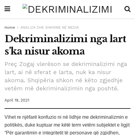
Home
ANALIZA DHE SHKRIME NË MEDIA
Dekriminalizimi nga lart
s’ka nisur akoma
Preç Zogaj vlerëson se dekriminalizimi nga
lart, ai në sferat e larta, nuk ka nisur
akoma. Shqipëria shkon në këto zgjedhje
vetëm më dekriminalizimin nga poshtë.
April 19, 2021
Vihet re njëfarë konfuzio ni në lidhje me dekriminalizmin e
politikës, duke kuptuar me këtë term vetëm subjektet e ligjit
“Për garantimin e integritetit të personave që zgjidhen,