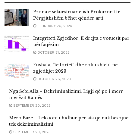
Prona e sekuestruar e ish Prokurorit të
Përgjithshëm bëhet qënder arti
FEBRUARY 26, 2024
Integriteti Zgjedhor: E drejta e votuesit pёr
përfaqësim
OCTOBER 31, 2023
Fushata, “të fortët” dhe roli i shtetit në
zgjedhjet 2023
OCTOBER 28, 2023
Nga Sebi Alla – Dekriminalizimi: Ligji që po i merr
njerëzit Ramës
SEPTEMBER 20, 2023
Mero Baze – Leksioni i hidhur për ata që nuk besojnë
tek dekriminalizimi
SEPTEMBER 20, 2023