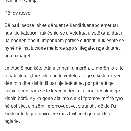
madhe se arritja.
Për dy arsye.
Së pari, sepse ish-të dënuarit e kandiduar apo emëruar
nga kjo kategori nuk është se u vetofruan, vetëkandiduan,
ua hodhën apo iu imponuam partisë e liderit; nuk është se
hynë në institucione me forcë apo si ilegalë, nga dritaret,
nga oxhaqet.
Jo! Asgjë nga këto. Ata u thirren, u morën. U morën jo si të
rehabilituar, çfarë ishin në të vërtetë ata që e kishin kryer
dënimin dhe kishin filluar një jetë të re, por për atë që
kishin qenë para se të kryenin dënimin, pra, për aktin që
kishin bërë. Ky ka qenë akti më cinik i “promovimit” të tyre
në politikë, cinizëm i promovuesve, sigurisht, që do t’u
kushtonte të promovuarve me zhvillimet që mori kjo
ngjarje.