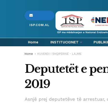
ISP.COM.AL
Home
INSTITUCIONET
PUBLIK
Home
KUVENDI I SHQIPËRISË - LAJME
Deputetët e pe
2019
Asnjë prej deputetëve të arrestuar, d