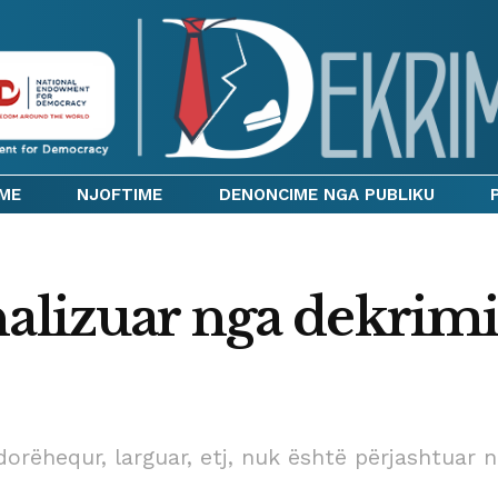
IME
NJOFTIME
DENONCIME NGA PUBLIKU
nalizuar nga dekrimi
orëhequr, larguar, etj, nuk është përjashtuar ng