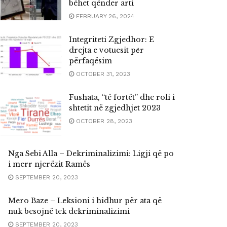
bëhet qënder arti
FEBRUARY 26, 2024
Integriteti Zgjedhor: E
drejta e votuesit pёr
përfaqësim
OCTOBER 31, 2023
Fushata, “të fortët” dhe roli i
shtetit në zgjedhjet 2023
OCTOBER 28, 2023
Nga Sebi Alla – Dekriminalizimi: Ligji që po
i merr njerëzit Ramës
SEPTEMBER 20, 2023
Mero Baze – Leksioni i hidhur për ata që
nuk besojnë tek dekriminalizimi
SEPTEMBER 20, 2023