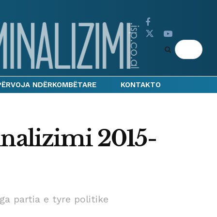
PËRVOJA NDËRKOMBËTARE
KONTAKTO
nalizimi 2015-
a partia e tyre politike