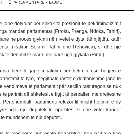
RTITË PARLAMENTARE - LAJME
 janë detyruar për shkak të presionit të dekriminalizimit
ga mandati parlamentar (Frroku, Prenga, Ndoka, Tahiri),
ë në proces gjykimi në nivelet e dyta, (të njëjtët), katër
ntar (Rakipi, Selami, Tahiri dhe Rehovica), si dhe një
k të dënimit të marrë më parë nga gjykata (Piroli).
 disa herë të japë miratimin për hetimin ose heqjen e
arrestimit të tyre, megjithatë rastet e deritanishme janë të
 e vendimeve të parlamentit për secilin rast tregon se nuk
 të parimit që shkelësit e ligjit të përballen me drejtësinë
. Për shembull, parlamenti refuzoi fillimisht hetimin e dy
re ndaj një deputeti të opozitës, si dhe votoi kundër
it të mundshëm të një deputeti.
e të mësipërm nuk është përjashtuar nga partia e tyre