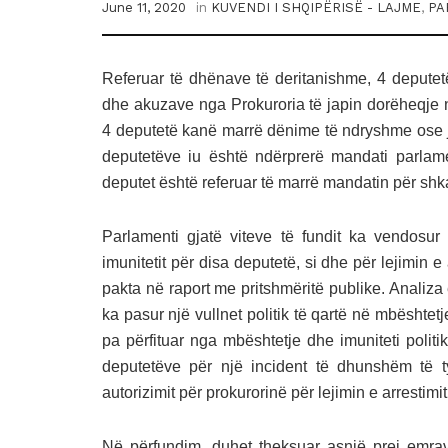
June 11, 2020
in
KUVENDI I SHQIPËRISË - LAJME
,
PA
Referuar të dhënave të deritanishme, 4 deputetë
dhe akuzave nga Prokuroria të japin dorëheqje n
4 deputetë kanë marrë dënime të ndryshme ose jan
deputetëve iu është ndërprerë mandati parlame
deputet është referuar të marrë mandatin për shka
Parlamenti gjatë viteve të fundit ka vendosur
imunitetit për disa deputetë, si dhe për lejimin e 
pakta në raport me pritshmëritë publike. Analiza
ka pasur një vullnet politik të qartë në mbështetje
pa përfituar nga mbështetje dhe imuniteti politik
deputetëve për një incident të dhunshëm të ty
autorizimit për prokurorinë për lejimin e arrestim
Në përfundim, duhet theksuar asnjë prej emrav