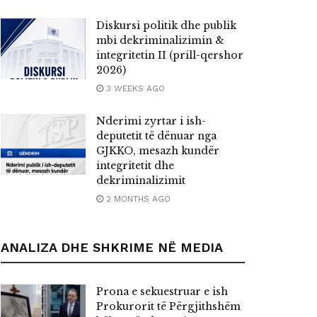
Diskursi politik dhe publik
mbi dekriminalizimin &
integritetin II (prill-qershor
2026)
3 WEEKS AGO
Nderimi zyrtar i ish-
deputetit të dënuar nga
GJKKO, mesazh kundër
integritetit dhe
dekriminalizimit
2 MONTHS AGO
ANALIZA DHE SHKRIME NË MEDIA
Prona e sekuestruar e ish
Prokurorit të Përgjithshëm