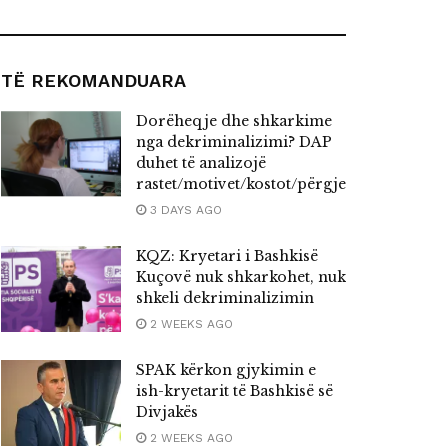
TË REKOMANDUARA
Dorëheqje dhe shkarkime
nga dekriminalizimi? DAP
duhet të analizojë
rastet/motivet/kostot/përgjegjësitë
3 DAYS AGO
KQZ: Kryetari i Bashkisë
Kuçovë nuk shkarkohet, nuk
shkeli dekriminalizimin
2 WEEKS AGO
SPAK kërkon gjykimin e
ish-kryetarit të Bashkisë së
Divjakës
2 WEEKS AGO