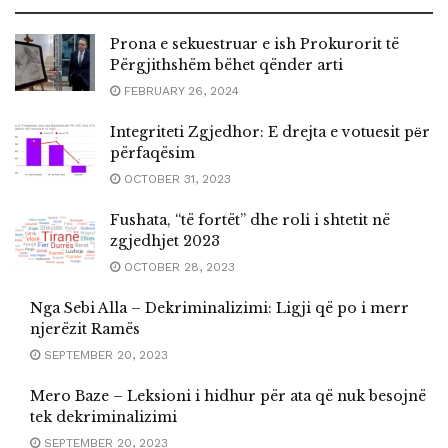
Prona e sekuestruar e ish Prokurorit të
Përgjithshëm bëhet qënder arti
FEBRUARY 26, 2024
Integriteti Zgjedhor: E drejta e votuesit pёr
përfaqësim
OCTOBER 31, 2023
Fushata, “të fortët” dhe roli i shtetit në
zgjedhjet 2023
OCTOBER 28, 2023
Nga Sebi Alla – Dekriminalizimi: Ligji që po i merr
njerëzit Ramës
SEPTEMBER 20, 2023
Mero Baze – Leksioni i hidhur për ata që nuk besojnë
tek dekriminalizimi
SEPTEMBER 20, 2023