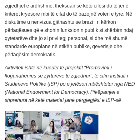
zgjedhjet e ardhshme, theksuan se këto cilësi do të jenë
kriteret kryesore mbi të cilat do të bazojnë votën e tyre. Në
diskutime u nënvizua gjithashtu se brezi i ri kërkon
përfaqësues që e shohin funksionin publik si shërbim ndaj
qytetarëve dhe jo si privilegj personal, si dhe më shumë
standarde europiane në etikën publike, qeverisje dhe
përfaqësim demokratik.
Aktiviteti ishte në kuadër të
projektit “Promovimi i
llogaridhënies së zyrtarëve të zgjedhur”, të cilin Instituti i
Studimeve Politike (ISP) po e jetëson mbështetur nga NED
(National Endowment for Democracy). Pikëpamjet e
shprehura në këtë material janë përgjegjësi e ISP-së