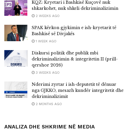
KQZ: Kryetari i Bashkisë Kuçovë nuk
shkarkohet, nuk shkeli dekriminalizimin
2 WEEKS AGO
SPAK kërkon gjykimin e ish-kryetarit të
Bashkisë së Divjakës
1 WEEK AGO
Diskursi politik dhe publik mbi
dekriminalizimin & integritetin II (prill-
qershor 2026)
3 WEEKS AGO
Nderimi zyrtar i ish-deputetit të dënuar
nga GJKKO, mesazh kundër integritetit dhe
dekriminalizimit
2 MONTHS AGO
ANALIZA DHE SHKRIME NË MEDIA