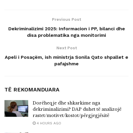
Previous Post
Dekriminalizimi 2025: Informacion i PP, bilanci dhe
disa problematika nga monitorimi
Next Post
Apeli i Posaçëm, ish ministrja Sonila Qato shpallet e
pafajshme
TË REKOMANDUARA
Dorëheqje dhe shkarkime nga
dekriminalizimi? DAP duhet të analizojë
rastet/motivet/kostot/përgjegjësitë
4 HOURS AGO