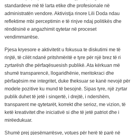
standardeve më të larta etike dhe profesionale në
administratën vendore. Aktivistja rinore Lili Doda ndau
reflektime mbi perceptimin e të rinjve ndaj politikës dhe
rëndësinë e angazhimit qytetar në proceset
vendimmarrëse.
Pjesa kryesore e aktivitetit u fokusua te diskutimi me të
rinjtë, të cilët ndanë pritshmëritë e tyre për një brez të ri
zyrtarësh dhe përfaqësuesish publikë. Ata kërkuan më
shumë transparencë, llogaridhënie, meritokraci dhe
përfaqësim me integritet, duke theksuar se kanë nevojë për
modele pozitive ku mund të besojnë. Sipas tyre, një zyrtar
publik duhet të jetë i sinqertë, i drejtë, i ndershëm,
transparent me qytetarët, korrekt dhe serioz, me vizion, të
ketë kreativitet dhe iniciativë si dhe të jetë patriot dhe i
mirëedukuar.
Shumë prej pjesëmarrësve, votues për herë të parë në