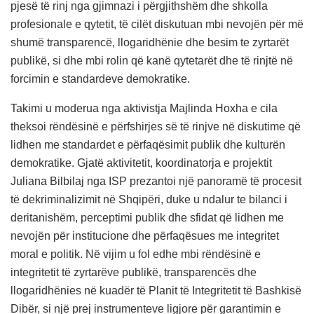
pjesë të rinj nga gjimnazi i përgjithshëm dhe shkolla
profesionale e qytetit, të cilët diskutuan mbi nevojën për më
shumë transparencë, llogaridhënie dhe besim te zyrtarët
publikë, si dhe mbi rolin që kanë qytetarët dhe të rinjtë në
forcimin e standardeve demokratike.
Takimi u moderua nga aktivistja Majlinda Hoxha e cila
theksoi rëndësinë e përfshirjes së të rinjve në diskutime që
lidhen me standardet e përfaqësimit publik dhe kulturën
demokratike. Gjatë aktivitetit, koordinatorja e projektit
Juliana Bilbilaj nga ISP prezantoi një panoramë të procesit
të dekriminalizimit në Shqipëri, duke u ndalur te bilanci i
deritanishëm, perceptimi publik dhe sfidat që lidhen me
nevojën për institucione dhe përfaqësues me integritet
moral e politik. Në vijim u fol edhe mbi rëndësinë e
integritetit të zyrtarëve publikë, transparencës dhe
llogaridhënies në kuadër të Planit të Integritetit të Bashkisë
Dibër, si një prej instrumenteve ligjore për garantimin e