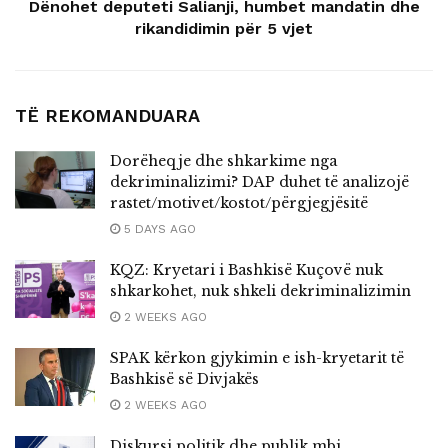
Dënohet deputeti Salianji, humbet mandatin dhe
rikandidimin për 5 vjet
TË REKOMANDUARA
Dorëheqje dhe shkarkime nga
dekriminalizimi? DAP duhet të analizojë
rastet/motivet/kostot/përgjegjësitë
5 DAYS AGO
KQZ: Kryetari i Bashkisë Kuçovë nuk
shkarkohet, nuk shkeli dekriminalizimin
2 WEEKS AGO
SPAK kërkon gjykimin e ish-kryetarit të
Bashkisë së Divjakës
2 WEEKS AGO
Diskursi politik dhe publik mbi