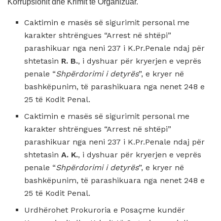
Korrupsionit dhe Krimit të Organizuar.
Caktimin e masës së sigurimit personal me
karakter shtrëngues “Arrest në shtëpi”
parashikuar nga neni 237 i K.Pr.Penale ndaj për
shtetasin
R.
B.
, i dyshuar për kryerjen e veprës
penale “
Shpërdorimi i detyrës
”, e kryer në
bashkëpunim, të parashikuara nga nenet 248 e
25 të Kodit Penal.
Caktimin e masës së sigurimit personal me
karakter shtrëngues “Arrest në shtëpi”
parashikuar nga neni 237 i K.Pr.Penale ndaj për
shtetasin
A.
K.
, i dyshuar për kryerjen e veprës
penale “
Shpërdorimi i detyrës
”, e kryer në
bashkëpunim, të parashikuara nga nenet 248 e
25 të Kodit Penal.
Urdhërohet Prokuroria e Posaçme kundër