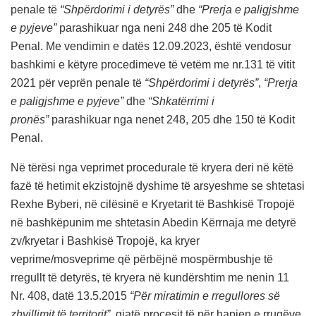
penale të
“Shpërdorimi i detyrës”
dhe
“Prerja e paligjshme
e pyjeve”
parashikuar nga neni 248 dhe 205 të Kodit
Penal. Me vendimin e datës 12.09.2023, është vendosur
bashkimi e këtyre procedimeve të vetëm me nr.131 të vitit
2021 për veprën penale të
“Shpërdorimi i detyrës”
,
“Prerja
e paligjshme e pyjeve”
dhe
“Shkatërrimi i
pronës”
parashikuar nga nenet 248, 205 dhe 150 të Kodit
Penal.
Në tërësi nga veprimet procedurale të kryera deri në këtë
fazë të hetimit ekzistojnë dyshime të arsyeshme se shtetasi
Rexhe Byberi, në cilësinë e Kryetarit të Bashkisë Tropojë
në bashkëpunim me shtetasin Abedin Kërrnaja me detyrë
zv/kryetar i Bashkisë Tropojë, ka kryer
veprime/mosveprime që përbëjnë mospërmbushje të
rregullt të detyrës, të kryera në kundërshtim me nenin 11
Nr. 408, datë 13.5.2015
“Për miratimin e rregullores së
zhvillimit të territorit”,
gjatë procesit të për hapjen e rrugëve