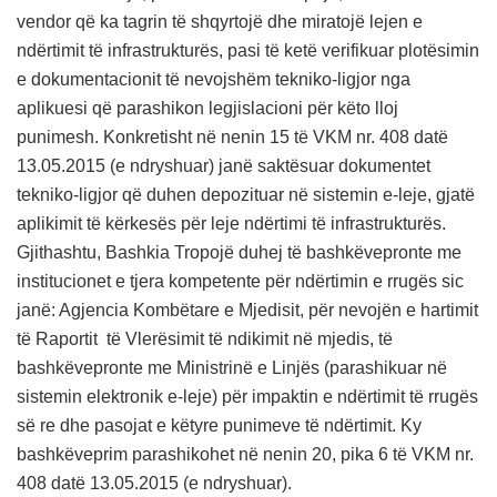
vendor që ka tagrin të shqyrtojë dhe miratojë lejen e
ndërtimit të infrastrukturës, pasi të ketë verifikuar plotësimin
e dokumentacionit të nevojshëm tekniko-ligjor nga
aplikuesi që parashikon legjislacioni për këto lloj
punimesh. Konkretisht në nenin 15 të VKM nr. 408 datë
13.05.2015 (e ndryshuar) janë saktësuar dokumentet
tekniko-ligjor që duhen depozituar në sistemin e-leje, gjatë
aplikimit të kërkesës për leje ndërtimi të infrastrukturës.
Gjithashtu, Bashkia Tropojë duhej të bashkëvepronte me
institucionet e tjera kompetente për ndërtimin e rrugës sic
janë: Agjencia Kombëtare e Mjedisit, për nevojën e hartimit
të Raportit të Vlerësimit të ndikimit në mjedis, të
bashkëvepronte me Ministrinë e Linjës (parashikuar në
sistemin elektronik e-leje) për impaktin e ndërtimit të rrugës
së re dhe pasojat e këtyre punimeve të ndërtimit. Ky
bashkëveprim parashikohet në nenin 20, pika 6 të VKM nr.
408 datë 13.05.2015 (e ndryshuar).