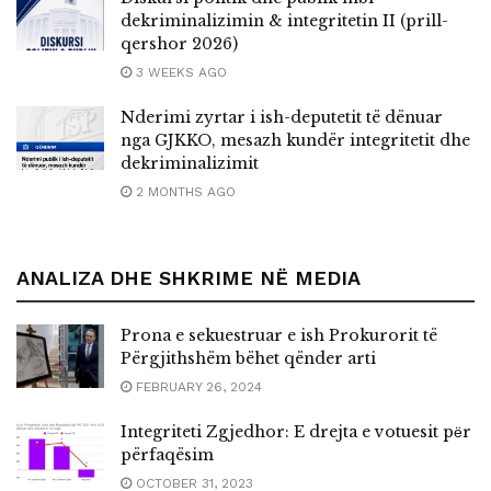
dekriminalizimin & integritetin II (prill-
qershor 2026)
3 WEEKS AGO
Nderimi zyrtar i ish-deputetit të dënuar
nga GJKKO, mesazh kundër integritetit dhe
dekriminalizimit
2 MONTHS AGO
ANALIZA DHE SHKRIME NË MEDIA
Prona e sekuestruar e ish Prokurorit të
Përgjithshëm bëhet qënder arti
FEBRUARY 26, 2024
Integriteti Zgjedhor: E drejta e votuesit pёr
përfaqësim
OCTOBER 31, 2023