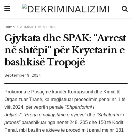
Home
ADMINISTRATA LOKALE
Gjykata dhe SPAK: “Arrest
në shtëpi” për Kryetarin e
bashkisë Tropojë
September 9, 2024
Prokuroria e Posaçme kundër Korrupsionit dhe Krimit të
Organizuar Tiranë, ka rregjistruar procedimin penal nr. 1 të
vitit 2024, për veprën penale
“Shpërdorimi i
detyrës”
,
“Prerja e paligjshme e pyjeve”
dhe
“Shkatërrimi i
pronës”
parashikuar nga nenet 248, 205 dhe 150 të Kodit
Penal, mbi bazën e akteve të procedimit penal me nr. 131