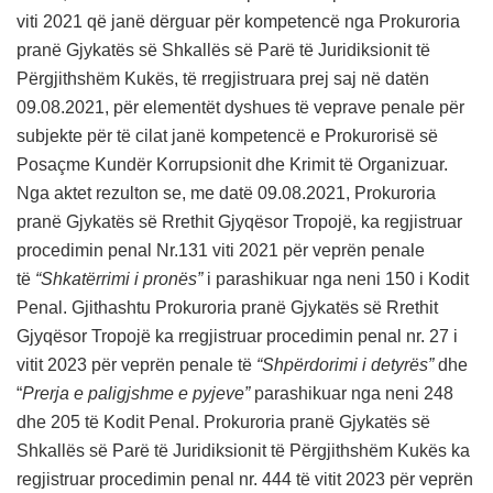
viti 2021 që janë dërguar për kompetencë nga Prokuroria
pranë Gjykatës së Shkallës së Parë të Juridiksionit të
Përgjithshëm Kukës, të rregjistruara prej saj në datën
09.08.2021, për elementët dyshues të veprave penale për
subjekte për të cilat janë kompetencë e Prokurorisë së
Posaçme Kundër Korrupsionit dhe Krimit të Organizuar.
Nga aktet rezulton se, me datë 09.08.2021, Prokuroria
pranë Gjykatës së Rrethit Gjyqësor Tropojë, ka regjistruar
procedimin penal Nr.131 viti 2021 për veprën penale
të
“Shkatërrimi i pronës”
i parashikuar nga neni 150 i Kodit
Penal. Gjithashtu Prokuroria pranë Gjykatës së Rrethit
Gjyqësor Tropojë ka rregjistruar procedimin penal nr. 27 i
vitit 2023 për veprën penale të
“Shpërdorimi i detyrës”
dhe
“
Prerja e paligjshme e pyjeve”
parashikuar nga neni 248
dhe 205 të Kodit Penal. Prokuroria pranë Gjykatës së
Shkallës së Parë të Juridiksionit të Përgjithshëm Kukës ka
regjistruar procedimin penal nr. 444 të vitit 2023 për veprën