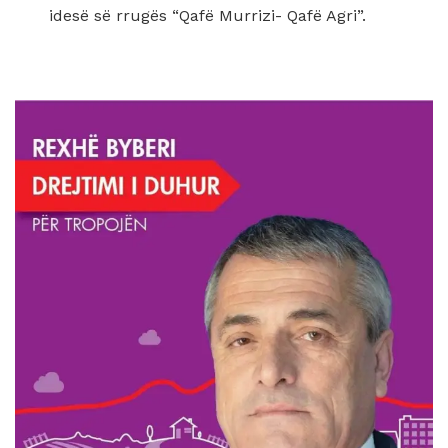
idesë së rrugës “Qafë Murrizi- Qafë Agri”.