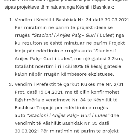
sipas projekteve të miratuara nga Këshilli Bashkiak:
Vendim i Këshillit Bashkiak Nr. 34 datë 30.03.2021
Për miratimin në parim të projekt idesë së
rrugës
“Stacioni i Anijes Palç- Guri i Lules”,
nga
ku rezulton se është miratuar në parim Projekt
ideja për ndërtimin e rrugës auto “Stacioni i
Anijes Palç- Guri i Lules”, me një gjatësi 3.2km,
totalisht ndërtim i ri i cili 80% të kësaj gjatësie
kalon nëpër rrugën këmbësore ekzistuese.
Vendim i Prefektit të Qarkut Kukës me Nr. 2/31
Prot. datë 15.04.2021, me të cilin konfirmohet
ligjshmëria e vendimeve Nr. 34 të Këshillit të
Bashkisë Tropojë për ndërtimin e rrugës
auto
“Stacioni i Anijes Palç- Guri i Lules”
dhe
Vendimit të Këshillit Bashkiak Nr. 35 datë
30.03.2021 Për miratimin në parim të projekt