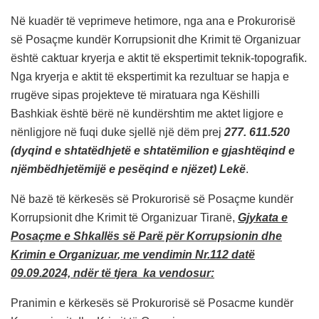
Në kuadër të veprimeve hetimore, nga ana e Prokurorisë
së Posaçme kundër Korrupsionit dhe Krimit të Organizuar
është caktuar kryerja e aktit të ekspertimit teknik-topografik.
Nga kryerja e aktit të ekspertimit ka rezultuar se hapja e
rrugëve sipas projekteve të miratuara nga Këshilli
Bashkiak është bërë në kundërshtim me aktet ligjore e
nënligjore në fuqi duke sjellë një dëm prej
277. 611.520
(dyqind e shtatëdhjetë e shtatëmilion e gjashtëqind e
njëmbëdhjetëmijë e pesëqind e njëzet) Lekë
.
Në bazë të kërkesës së Prokurorisë së Posaçme kundër
Korrupsionit dhe Krimit të Organizuar Tiranë,
Gjykata e
Posaçme e Shkallës së Parë për Korrupsionin dhe
Krimin e Organizuar
, me vendimin Nr.112 datë
09.09.2024, ndër të tjera ka vendosur:
Pranimin e kërkesës së Prokurorisë së Posacme kundër