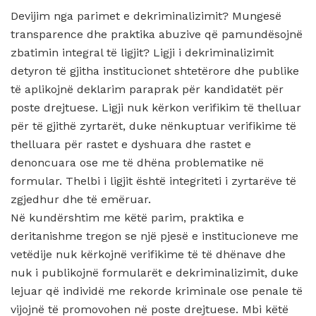
Devijim nga parimet e dekriminalizimit? Mungesë
transparence dhe praktika abuzive që pamundësojnë
zbatimin integral të ligjit? Ligji i dekriminalizimit
detyron të gjitha institucionet shtetërore dhe publike
të aplikojnë deklarim paraprak për kandidatët për
poste drejtuese. Ligji nuk kërkon verifikim të thelluar
për të gjithë zyrtarët, duke nënkuptuar verifikime të
thelluara për rastet e dyshuara dhe rastet e
denoncuara ose me të dhëna problematike në
formular. Thelbi i ligjit është integriteti i zyrtarëve të
zgjedhur dhe të emëruar.
Në kundërshtim me këtë parim, praktika e
deritanishme tregon se një pjesë e institucioneve me
vetëdije nuk kërkojnë verifikime të të dhënave dhe
nuk i publikojnë formularët e dekriminalizimit, duke
lejuar që individë me rekorde kriminale ose penale të
vijojnë të promovohen në poste drejtuese. Mbi këtë