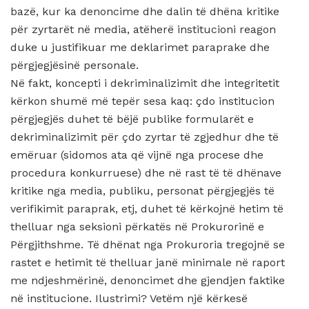
bazë, kur ka denoncime dhe dalin të dhëna kritike
për zyrtarët në media, atëherë institucioni reagon
duke u justifikuar me deklarimet paraprake dhe
përgjegjësinë personale.
Në fakt, koncepti i dekriminalizimit dhe integritetit
kërkon shumë më tepër sesa kaq: çdo institucion
përgjegjës duhet të bëjë publike formularët e
dekriminalizimit për çdo zyrtar të zgjedhur dhe të
emëruar (sidomos ata që vijnë nga procese dhe
procedura konkurruese) dhe në rast të të dhënave
kritike nga media, publiku, personat përgjegjës të
verifikimit paraprak, etj, duhet të kërkojnë hetim të
thelluar nga seksioni përkatës në Prokurorinë e
Përgjithshme. Të dhënat nga Prokuroria tregojnë se
rastet e hetimit të thelluar janë minimale në raport
me ndjeshmërinë, denoncimet dhe gjendjen faktike
në institucione. Ilustrimi? Vetëm një kërkesë