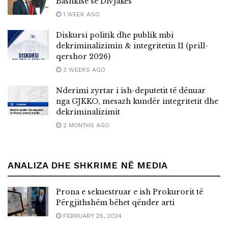
Bashkisë së Divjakës
1 WEEK AGO
Diskursi politik dhe publik mbi
dekriminalizimin & integritetin II (prill-
qershor 2026)
3 WEEKS AGO
Nderimi zyrtar i ish-deputetit të dënuar
nga GJKKO, mesazh kundër integritetit dhe
dekriminalizimit
2 MONTHS AGO
ANALIZA DHE SHKRIME NË MEDIA
Prona e sekuestruar e ish Prokurorit të
Përgjithshëm bëhet qënder arti
FEBRUARY 26, 2024