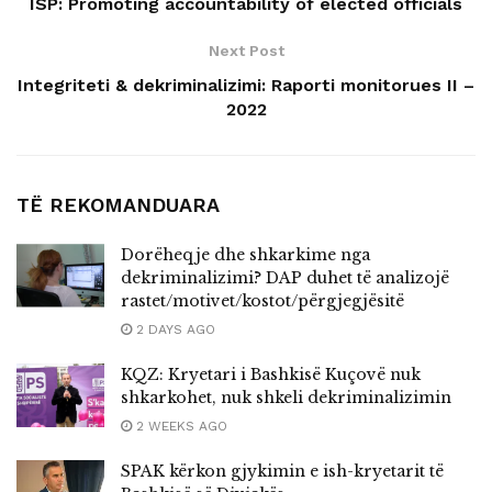
ISP: Promoting accountability of elected officials
Next Post
Integriteti & dekriminalizimi: Raporti monitorues II –
2022
TË REKOMANDUARA
Dorëheqje dhe shkarkime nga
dekriminalizimi? DAP duhet të analizojë
rastet/motivet/kostot/përgjegjësitë
2 DAYS AGO
KQZ: Kryetari i Bashkisë Kuçovë nuk
shkarkohet, nuk shkeli dekriminalizimin
2 WEEKS AGO
SPAK kërkon gjykimin e ish-kryetarit të