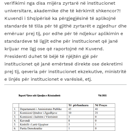
verifikimi nga disa mijëra zyrtarë në institucionet
universitare, akademike dhe të kërkimit shkencor?!
Kuvendi i Shqipërisë ka përgjegjësinë të aplikojnë
standarde të tilla për të gjithë zyrtarët e zgjedhur dhe
emëruar prej tij, por edhe për të ndjekur aplikimin e
standardeve të ligjit edhe për institucionet që janë
krijuar me ligj ose që raportojnë në Kuvend.
Presidenti duhet të bëjë të njëjtën gjë për
institucionet që janë emërtesë direkte ose dekretimi
prej tij, qeveria për institucionet ekzekutive, ministritë
e linjës për institucionet e varësisë, etj.