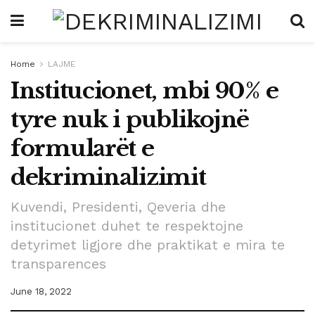
Home
LAJME
Institucionet, mbi 90% e
tyre nuk i publikojnë
formularët e
dekriminalizimit
Kuvendi, Presidenti, Qeveria dhe
institucionet duhet te respektojne
detyrimet ligjore dhe praktikat e mira te
transparences
June 18, 2022