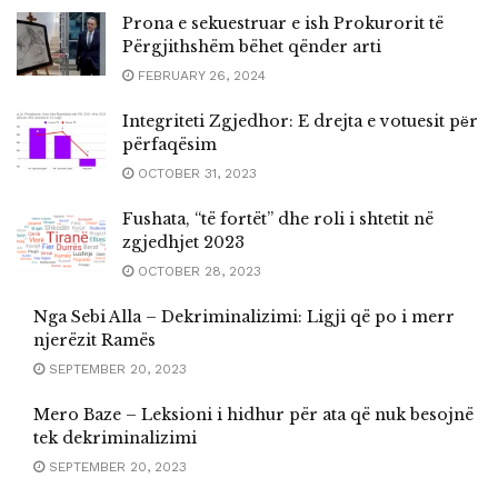
Prona e sekuestruar e ish Prokurorit të
Përgjithshëm bëhet qënder arti
FEBRUARY 26, 2024
Integriteti Zgjedhor: E drejta e votuesit pёr
përfaqësim
OCTOBER 31, 2023
Fushata, “të fortët” dhe roli i shtetit në
zgjedhjet 2023
OCTOBER 28, 2023
Nga Sebi Alla – Dekriminalizimi: Ligji që po i merr
njerëzit Ramës
SEPTEMBER 20, 2023
Mero Baze – Leksioni i hidhur për ata që nuk besojnë
tek dekriminalizimi
SEPTEMBER 20, 2023