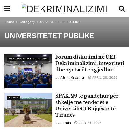
Home
Category
UNIVERSITETET PUBLIKE
UNIVERSITETET PUBLIKE
Forum diskutimi në UET:
DEKLARATA DHE NJOFTIME
Dekriminalizimi, integriteti
dhe zyrtarët e zgjedhur
by
Afrim Krasniqi
APRIL 28, 2026
SPAK, 29 të pandehur për
LAJME
shkelje me tenderët e
Universitetit Bujqësor të
Tiranës
by
admin
JULY 24, 2025