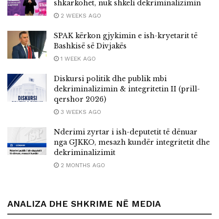
shkarkohet, nuk shkeli dekriminalizimin
2 WEEKS AGO
SPAK kërkon gjykimin e ish-kryetarit të
Bashkisë së Divjakës
1 WEEK AGO
Diskursi politik dhe publik mbi
dekriminalizimin & integritetin II (prill-
qershor 2026)
3 WEEKS AGO
Nderimi zyrtar i ish-deputetit të dënuar
nga GJKKO, mesazh kundër integritetit dhe
dekriminalizimit
2 MONTHS AGO
ANALIZA DHE SHKRIME NË MEDIA