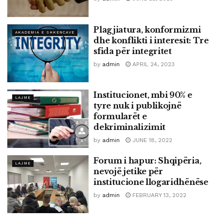
Plagjiatura, konformizmi
AKADEMIA E SHKENCAVE
dhe konflikti i interesit: Tre
sfida për integritet
by
admin
APRIL 24, 2023
Institucionet, mbi 90% e
LAJME
tyre nuk i publikojnë
formularët e
dekriminalizimit
by
admin
JUNE 18, 2022
Forum i hapur: Shqipëria,
LAJME
nevojë jetike për
institucione llogaridhënëse
by
admin
FEBRUARY 13, 2022