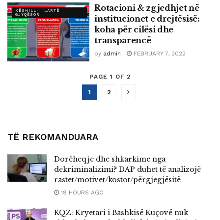
Rotacioni & zgjedhjet në
KËSHILLI I LARTË
GJYQËSOR
institucionet e drejtësisë:
koha për cilësi dhe
transparencë
by
admin
FEBRUARY 7, 2022
PAGE 1 OF 2
1
2
TË REKOMANDUARA
Dorëheqje dhe shkarkime nga
dekriminalizimi? DAP duhet të analizojë
rastet/motivet/kostot/përgjegjësitë
19 HOURS AGO
KQZ: Kryetari i Bashkisë Kuçovë nuk