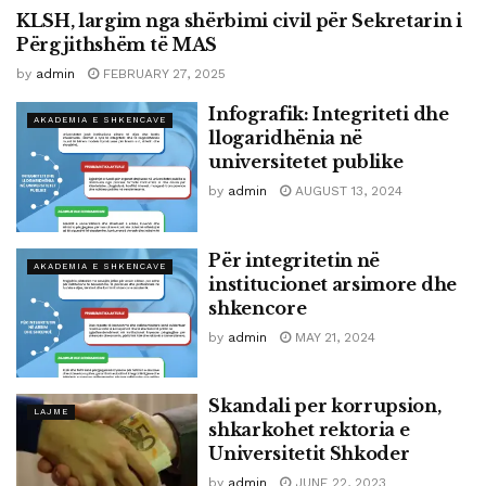
KLSH, largim nga shërbimi civil për Sekretarin i
ADMINISTRATA PUBLIKE
Përgjithshëm të MAS
by
admin
FEBRUARY 27, 2025
Infografik: Integriteti dhe
AKADEMIA E SHKENCAVE
llogaridhënia në
universitetet publike
by
admin
AUGUST 13, 2024
Për integritetin në
AKADEMIA E SHKENCAVE
institucionet arsimore dhe
shkencore
by
admin
MAY 21, 2024
Skandali per korrupsion,
LAJME
shkarkohet rektoria e
Universitetit Shkoder
by
admin
JUNE 22, 2023