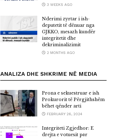
3 WEEKS AGO
Nderimi zyrtar i ish-
deputetit të dënuar nga
GJKKO, mesazh kundër
integritetit dhe
dekriminalizimit
2 MONTHS AGO
ANALIZA DHE SHKRIME NË MEDIA
Prona e sekuestruar e ish
Prokurorit të Përgjithshëm
bëhet qënder arti
FEBRUARY 26, 2024
Integriteti Zgjedhor: E
drejta e votuesit pёr