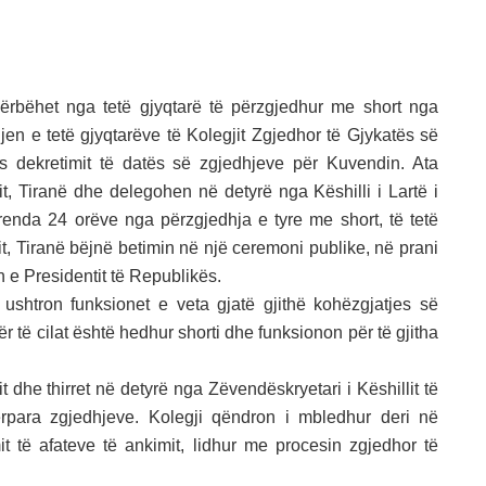
përbëhet nga tetë gjyqtarë të përzgjedhur me short nga
dhjen e tetë gjyqtarëve të Kolegjit Zgjedhor të Gjykatës së
s dekretimit të datës së zgjedhjeve për Kuvendin. Ata
t, Tiranë dhe delegohen në detyrë nga Këshilli i Lartë i
renda 24 orëve nga përzgjedhja e tyre me short, të tetë
it, Tiranë bëjnë betimin në një ceremoni publike, në prani
in e Presidentit të Republikës.
 ushtron funksionet e veta gjatë gjithë kohëzgjatjes së
ër të cilat është hedhur shorti dhe funksionon për të gjitha
t dhe thirret në detyrë nga Zëvendëskryetari i Këshillit të
rpara zgjedhjeve. Kolegji qëndron i mbledhur deri në
t të afateve të ankimit, lidhur me procesin zgjedhor të