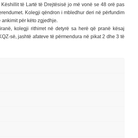
i Këshillit të Lartë të Drejtësisë jo më vonë se 48 orë pas
ferendumet. Kolegji qëndron i mbledhur deri në përfundim
ë ankimit për këto zgjedhje.
iranë, kolegji rithirret në detyrë sa herë që pranë kësaj
QZ-së, jashtë afateve të përmendura në pikat 2 dhe 3 të