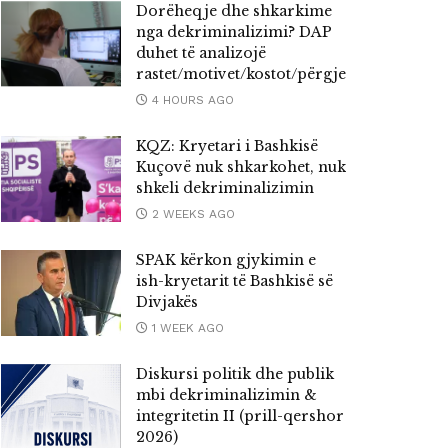
Dorëheqje dhe shkarkime
nga dekriminalizimi? DAP
duhet të analizojë
rastet/motivet/kostot/përgjegjësitë
4 HOURS AGO
KQZ: Kryetari i Bashkisë
Kuçovë nuk shkarkohet, nuk
ËSHILLI I LARTË GJYQËSOR
shkeli dekriminalizimin
Rotacioni & zgjedhjet në
2 WEEKS AGO
institucionet e drejtësisë:
SPAK kërkon gjykimin e
koha për cilësi dhe
ish-kryetarit të Bashkisë së
Divjakës
transparencë
1 WEEK AGO
y
admin
FEBRUARY 7, 2022
Diskursi politik dhe publik
mbi dekriminalizimin &
integritetin II (prill-qershor
2026)