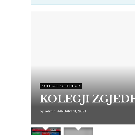
KOLEGJI ZGJEDHOR
KOLEGJI ZGJED
by
admin
JANUARY 11, 2021