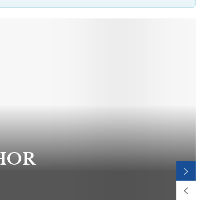
K
HOR
b