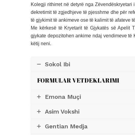
Kolegji rithirret në detyrë nga Zëvendëskryetari 
dekretimit të zgjedhjeve të pjesshme dhe për re
të gjykimit të ankimeve ose të kalimit të afateve t
Me kërkesë të Kryetarit të Gjykatës së Apelit T
gjykate depozitohen ankime ndaj vendimeve të K
këtij neni.
Sokol Ibi
FORMULAR VETDEKLARIMI
Emona Muçi
Asim Vokshi
Gentian Medja