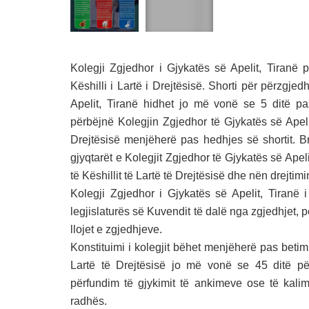
Kolegji Zgjedhor i Gjykatës së Apelit, Tiranë 
Këshilli i Lartë i Drejtësisë. Shorti për përzgje
Apelit, Tiranë hidhet jo më vonë se 5 ditë pa
përbëjnë Kolegjin Zgjedhor të Gjykatës së Apeli
Drejtësisë menjëherë pas hedhjes së shortit. B
gjyqtarët e Kolegjit Zgjedhor të Gjykatës së Apel
të Këshillit të Lartë të Drejtësisë dhe nën drejtim
Kolegji Zgjedhor i Gjykatës së Apelit, Tiranë i
legjislaturës së Kuvendit të dalë nga zgjedhjet, p
llojet e zgjedhjeve.
Konstituimi i kolegjit bëhet menjëherë pas betimi
Lartë të Drejtësisë jo më vonë se 45 ditë pë
përfundim të gjykimit të ankimeve ose të kalimi
radhës.