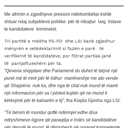
Me afrimin e zgjedhjeve presioni ndërkombëtar është
shtuar ndaj subjekteve politike për të mbajtur larg listave
te kandidateve kriminelet.
Tri partitë e mëdha PS-PD dhe LSI kanë zgjedhur
mënyrën e vetëdeklarimit si fazën e parë të
verifikimit të kandidatëve, por filtrat partiak janë
të pamjaftueshëm për ta.
“Qeveria shqiptare dhe Parlamenti do duhet të bëjnë një
punë më të mirë për të lidhur marrëveshje me ato vende
që Shqipëria nuk ka, dhe nga të cilat nuk mund të marrë
një informacion për sa I përket kujtdo që ne mund ti
kërkojmë për të kaluarën e tij”
, tha Klajda Gjosha nga LSI.
“Të bënim të mundur qoftë ndërmjet edhe disa
ndryshimeve ligjore që paraqitja e listës së kandidatëve
për deputë të mund të dërgohesh në organet kompetente