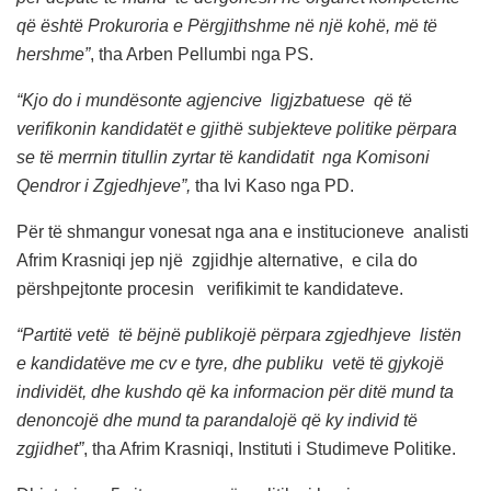
që është Prokuroria e Përgjithshme në një kohë, më të
hershme”
, tha Arben Pellumbi nga PS.
“Kjo do i mundësonte agjencive ligjzbatuese që të
verifikonin kandidatët e gjithë subjekteve politike përpara
se të merrnin titullin zyrtar të kandidatit nga Komisoni
Qendror i Zgjedhjeve”,
tha Ivi Kaso nga PD.
Për të shmangur vonesat nga ana e institucioneve analisti
Afrim Krasniqi jep një zgjidhje alternative, e cila do
përshpejtonte procesin verifikimit te kandidateve.
“Partitë vetë të bëjnë publikojë përpara zgjedhjeve listën
e kandidatëve me cv e tyre, dhe publiku vetë të gjykojë
individët, dhe kushdo që ka informacion për ditë mund ta
denoncojë dhe mund ta parandalojë që ky individ të
zgjidhet”
, tha Afrim Krasniqi, Instituti i Studimeve Politike.