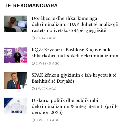
TË REKOMANDUARA
Dorëheqje dhe shkarkime nga
dekriminalizimi? DAP duhet të analizojë
rastet/motivet/kostot/përgjegjësitë
2 DAYS AGO
KQZ: Kryetari i Bashkisë Kuçovë nuk
shkarkohet, nuk shkeli dekriminalizimin
2 WEEKS AGO
SPAK kërkon gjykimin e ish-kryetarit të
Bashkisë së Divjakës
1 WEEK AGO
Diskursi politik dhe publik mbi
dekriminalizimin & integritetin II (prill-
qershor 2026)
3 WEEKS AGO