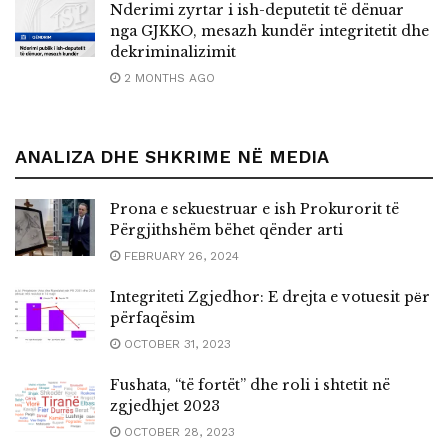
Nderimi zyrtar i ish-deputetit të dënuar
nga GJKKO, mesazh kundër integritetit dhe
dekriminalizimit
2 MONTHS AGO
ANALIZA DHE SHKRIME NË MEDIA
Prona e sekuestruar e ish Prokurorit të
Përgjithshëm bëhet qënder arti
FEBRUARY 26, 2024
Integriteti Zgjedhor: E drejta e votuesit pёr
përfaqësim
OCTOBER 31, 2023
Fushata, “të fortët” dhe roli i shtetit në
zgjedhjet 2023
OCTOBER 28, 2023