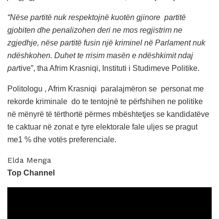
“Nëse partitë nuk respektojnë kuotën gjinore partitë
gjobiten dhe penalizohen deri ne mos regjistrim ne
zgjedhje, nëse partitë fusin një kriminel në Parlament nuk
ndëshkohen. Duhet te rrisim masën e ndëshkimit ndaj
par
tive”, tha Afrim Krasniqi, Instituti i Studimeve Politike.
Politologu , Afrim Krasniqi paralajmëron se personat me
rekorde kriminale do te tentojnë te përfshihen ne politike
në mënyrë të tërthortë përmes mbështetjes se kandidatëve
te caktuar në zonat e tyre elektorale fale uljes se pragut
me1 % dhe votës preferenciale.
Elda Menga
Top Channel