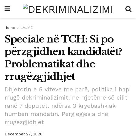
Home
LAJME
Speciale në TCH: Si po
përzgjidhen kandidatët?
Problematikat dhe
rrugëzgjidhjet
Dhjetorin e 5 viteve me parë, politika i hapi
rrugë dekriminalizimit, ne rrjetën e së cilit
ranë 7 deputet, ndërsa 3 kryebashkiak
humbën mandatin. Pergjegjesia dhe
rrugezgjidhjet
December 27, 2020