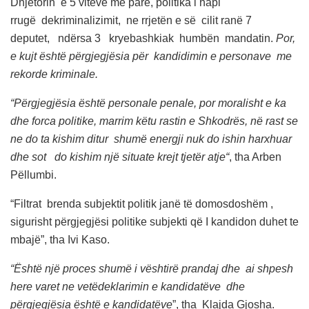
Dhjetorin e 5 viteve me parë, politika i hapi
rrugë dekriminalizimit, ne rrjetën e së cilit ranë 7
deputet, ndërsa 3 kryebashkiak humbën mandatin.
Por,
e kujt është përgjegjësia për kandidimin e personave me
rekorde kriminale.
“Përgjegjësia është personale penale, por moralisht e ka
dhe forca politike, marrim këtu rastin e Shkodrës, në rast se
ne do ta kishim ditur shumë energji nuk do ishin harxhuar
dhe sot do kishim një situate krejt tjetër atje“
, tha Arben
Pëllumbi.
“Filtrat brenda subjektit politik janë të domosdoshëm ,
sigurisht përgjegjësi politike subjekti që I kandidon duhet te
mbajë”, tha Ivi Kaso.
“Është një proces shumë i vështirë prandaj dhe ai shpesh
here varet ne vetëdeklarimin e kandidatëve dhe
përgjegjësia është e kandidatëve
”, tha Klajda Gjosha.