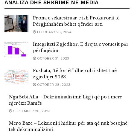
ANALIZA DHE SHKRIME NË MEDIA
Prona e sekuestruar e ish Prokurorit të
Përgjithshëm bëhet qënder arti
FEBRUARY 26, 2024
Integriteti Zgjedhor: E drejta e votuesit pёr
përfaqësim
OCTOBER 31, 2023
Fushata, “të fortët” dhe roli i shtetit në
zgjedhjet 2023
OCTOBER 28, 2023
Nga Sebi Alla – Dekriminalizimi: Ligji që po i merr
njerëzit Ramës
SEPTEMBER 20, 2023
Mero Baze – Leksioni i hidhur për ata që nuk besojnë
tek dekriminalizimi