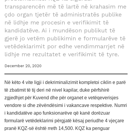
transparencën më të lartë në krahasim me
çdo organ tjetër të administratës publike
në lidhje me procesin e verifikimit të
kandidatëve. Ai i mundëson publikut të
gjerë jo vetëm publikimin e formularëve të
vetëdeklarimit por edhe vendimmarrjet në
lidhje me rezultatet e verifikimit të tyre.
December 20, 2020
Në këto 4 vite ligji i dekriminalizimit kompletoi ciklin e parë
të zbatimit të tij deri në nivel kapilar, duke përfshirë
zgjedhjet për Kuvend dhe për organet e vetëqeverisjes
vendore si dhe zëvëndësimi i vakancave respektive. Numri
i kandidatëve apo funksionarëve që kanë dorëzuar
formularë vetëdeklarimi përgjatë kësaj periudhe 4 vjeçare
pranë KQZ-së është rreth 14,500. KQZ ka penguar