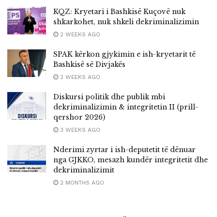
KQZ: Kryetari i Bashkisë Kuçovë nuk
shkarkohet, nuk shkeli dekriminalizimin
2 WEEKS AGO
SPAK kërkon gjykimin e ish-kryetarit të
Bashkisë së Divjakës
2 WEEKS AGO
Diskursi politik dhe publik mbi
dekriminalizimin & integritetin II (prill-
qershor 2026)
3 WEEKS AGO
Nderimi zyrtar i ish-deputetit të dënuar
nga GJKKO, mesazh kundër integritetit dhe
dekriminalizimit
2 MONTHS AGO