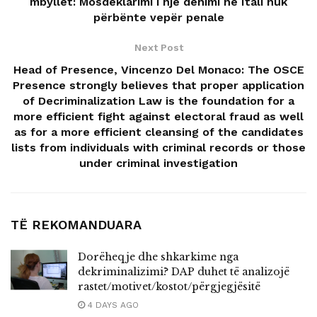
mbyllet: Mosdeklarimi i një dënimi në Itali nuk
përbënte vepër penale
Next Post
Head of Presence, Vincenzo Del Monaco: The OSCE
Presence strongly believes that proper application
of Decriminalization Law is the foundation for a
more efficient fight against electoral fraud as well
as for a more efficient cleansing of the candidates
lists from individuals with criminal records or those
under criminal investigation
TË REKOMANDUARA
Dorëheqje dhe shkarkime nga
dekriminalizimi? DAP duhet të analizojë
rastet/motivet/kostot/përgjegjësitë
4 DAYS AGO