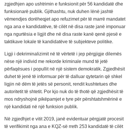
zgjedhjen apo ushtrimin e funksionit për 56 kandidatë dhe
funksionarë publik. Gjithashtu, nuk duhen lënë jashtë
vëmendjes dorëheqjet apo refuzimet për të marrë mandatet
nga ana e kandidatëve, të cilët në disa raste janë imponuar
nga ngurtësia e ligjit dhe në disa raste kanë qenë pjesë e
taktikave lokale të kandidatëve të subjekteve politike.
Ligji i dekriminalizimit në të vërtetë i jep përgjigje dilemës
nëse një individ me rekorde kriminale mund të jetë
përfaqësues i popullit në një sistem demokratik. Zgjedhësit
duhet të jenë të informuar për të dalluar qytetarin që shkel
ligjin në dëm të jetës së personit, rendit kushtetues dhe
autoritetit të shtetit. Por kjo nuk do të thotë që zgjedhësit të
mos ndryshojnë pikëpamjet e tyre për përshtatshmërinë e
një kandidati në një funksion publik.
Në zgjedhjet e vitit 2019, janë evidentuar përgjatë procesit
të verifikimit nga ana e KQZ-së rreth 253 kandidatë të cilët