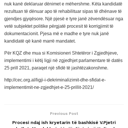
nuk kanë deklaruar dënimet e mëhershme. Këta kandidatë
rezultuan të dënuar apo të rehabilituar sipas të dhënave të
gjendjes gjyqësore. Një pjesë e tyre janë zëvendësuar nga
vetë subjektet politike përgjatë procesit të korrigjimit të
dokumentacionit. Pjesa më e madhe e tyre nuk janë
kandidatë që kanë marrë mandatet.
Për KQZ dhe mua si Komisioneri Shtetëror i Zgjedhjeve,
implementimi i këtij ligji në zgjedhjet parlamentare të datës
25 prill 2021, paraqet një sfidë të jashtëzakonshme.
http://cec.org.al/ligji-i-dekriminalizimit-dhe-sfidat-e-
implementimit-ne-zgjedhjet-e-25-prillit-2021/
Previous Post
Procesi ndaj ish kryetarin të bashkisë V.Pjetri