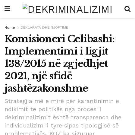
Home
DEKLARATA DHE NJOFTIME
Komisioneri Celibashi:
Implementimi i ligjit
138/2015 në zgjedhjet
2021, një sfidë
jashtëzakonshme
Strategjia më e mirë për karantinimin e
ndikimit të politikës nga procesi i
dekriminalizimit është transparenca dhe
individualizimi i tyre sipas tipologjisë së
problematikës. KQZ ka siguruar