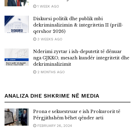
1 WEEK AGO
Diskursi politik dhe publik mbi
dekriminalizimin & integritetin II (prill-
qershor 2026)
3 WEEKS AGO
Nderimi zyrtar i ish-deputetit të dënuar
nga GJKKO, mesazh kundër integritetit dhe
dekriminalizimit
2 MONTHS AGO
ANALIZA DHE SHKRIME NË MEDIA
Prona e sekuestruar e ish Prokurorit të
Përgjithshëm bëhet qënder arti
FEBRUARY 26, 2024