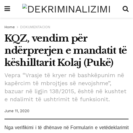
Home
DOKUMENTACION
KQZ, vendim për
ndërprerjen e mandatit të
këshilltarit Kolaj (Pukë)
Vepra “Vrasje të kryer në bashkëpunim në
kapërcim të mbrojtjes së nevojshme”,
bazuar në ligjin 138/2015, është në kushtet
e ndalimit të ushtrimit të funksionit.
June 11, 2020
Nga verifikimi i të dhënave në Formularin e vetëdeklarimit