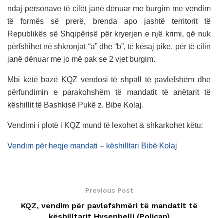
ndaj personave të cilët janë dënuar me burgim me vendim
të formës së prerë, brenda apo jashtë territorit të
Republikës së Shqipërisë për kryerjen e një krimi, që nuk
përfshihet në shkronjat “a” dhe “b”, të kësaj pike, për të cilin
janë dënuar me jo më pak se 2 vjet burgim.
Mbi këtë bazë KQZ vendosi të shpall të pavlefshëm dhe
përfundimin e parakohshëm të mandatit të anëtarit të
këshillit të Bashkisë Pukë z. Bibe Kolaj.
Vendimi i plotë i KQZ mund të lexohet & shkarkohet këtu:
Vendim për heqje mandati – këshilltari Bibë Kolaj
Previous Post
KQZ, vendim për pavlefshmëri të mandatit të
këshilltarit Hysenbelli (Poliçan)