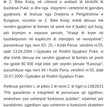
të Z. Bibe Kolaj, në cilësinë e anëtarit të këshillit të
bashkisë Pukë, si dhe nga shqyrtimi i vërtetimit të gjendjes
gjyqësore, të lëshuar nga Drejtoria e Përgjithshme e
Burgjeve, rezulton se Z. Bibe Kolaj: është dënuar me
vendim gjyqësor të formës së prerë me 4 (katër) vjet burg,
për kryerjen e veprave penale, “Vrasje të kryer në
bashkëpunim në kapërcim të mbrojtjes së nevojshme”,
parashikuar nga neni 83- 25, i Kodit Penal, vendimi nr.55,
datë 13.04.2004 i Gjykatës së Rrethit Gjyqësor Pukë. si
dhe është dënuar me vendim gjyqësor të formës së prerë
me gjobë 80 000 mijë lekë, për veprën penale “Kanosje”,
parashikuar nga neni 84 i Kodit Pena, vendimi nr.50, datë
20.07.2006 i Gjykatës së Rrethit Gjyqësor Pukë.
Referuar germës c, të pikës 1 të nenit 2, të ligjit nr.138/2015
“Për garantimin e integritetit të personave që zgjidhen,
emërohen ose ushtrojnë funksione publike”, ndalimet për
kandidimin, zgjedhjen apo ushtrimin e funksionit zbatohen