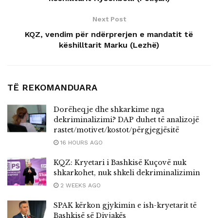
Next Post
KQZ, vendim për ndërprerjen e mandatit të
këshilltarit Marku (Lezhë)
TË REKOMANDUARA
Dorëheqje dhe shkarkime nga
dekriminalizimi? DAP duhet të analizojë
rastet/motivet/kostot/përgjegjësitë
16 HOURS AGO
KQZ: Kryetari i Bashkisë Kuçovë nuk
shkarkohet, nuk shkeli dekriminalizimin
2 WEEKS AGO
SPAK kërkon gjykimin e ish-kryetarit të
Bashkisë së Divjakës