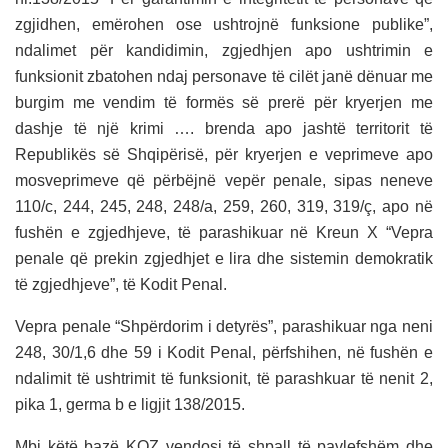
zgjidhen, emërohen ose ushtrojnë funksione publike”,
ndalimet për kandidimin, zgjedhjen apo ushtrimin e
funksionit zbatohen ndaj personave të cilët janë dënuar me
burgim me vendim të formës së prerë për kryerjen me
dashje të një krimi …. brenda apo jashtë territorit të
Republikës së Shqipërisë, për kryerjen e veprimeve apo
mosveprimeve që përbëjnë vepër penale, sipas neneve
110/c, 244, 245, 248, 248/a, 259, 260, 319, 319/ç, apo në
fushën e zgjedhjeve, të parashikuar në Kreun X “Vepra
penale që prekin zgjedhjet e lira dhe sistemin demokratik
të zgjedhjeve”, të Kodit Penal.
Vepra penale “Shpërdorim i detyrës”, parashikuar nga neni
248, 30/1,6 dhe 59 i Kodit Penal, përfshihen, në fushën e
ndalimit të ushtrimit të funksionit, të parashkuar të nenit 2,
pika 1, germa b e ligjit 138/2015.
Mbi këtë bazë KQZ vendosi të shpall të pavlefshëm dhe