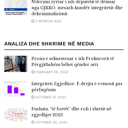
Nderimi zyrtar i ish-deputetit të dënuar
nga GJKKO, mesazh kundër integritetit dhe
dekriminalizimit
2 MONTHS AGO
ANALIZA DHE SHKRIME NË MEDIA
Prona e sekuestruar e ish Prokurorit të
Përgjithshëm bëhet qënder arti
FEBRUARY 26, 2024
Integriteti Zgjedhor: E drejta e votuesit pёr
përfaqësim
OCTOBER 31, 2023
Fushata, “të fortët” dhe roli i shtetit në
zgjedhjet 2023
OCTOBER 28, 2023