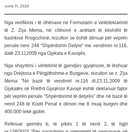
June 11, 2020
Nga verifikimi i të dhënave në Formularin e vetëdeklarimit
të Z. Zija Mema, në cilësinë e anëtarit të këshillit të
bashkisë Rrogozhinë, rezulton se është dënuar për veprën
penale neni 248 “Shpërdorim Detyre” me vendimin nr.116,
datë 23.112009 nga Gjykata e Kavajës.
Nga shqyrtimi i vërtetimit të gjendjes gjyqësore, të lëshuar
nga Drejtoria e Përgjithshme e Burgjeve, rezulton se z. Zija
Mema “Në bazë të vendimit nr.116 dt.23.11.2009 të
Gjykatës së Rrethit Gjyqësor Kavajë është deklaruar fajtor
për veprën penale “Shpërdorimit të detyrës” dhe në bazë të
nenit 248 të Kodit Penal e dënon me 8 muaj burgim dhe
400.000 lekë gjobë.
Referuar germës b, të pikës 1 të nenit 2, të ligjit
nr.138/2015 “Për garantimin e integritetit të personave që