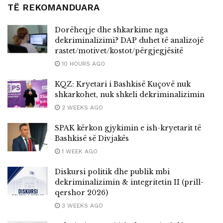
TË REKOMANDUARA
Dorëheqje dhe shkarkime nga
dekriminalizimi? DAP duhet të analizojë
rastet/motivet/kostot/përgjegjësitë
10 HOURS AGO
KQZ: Kryetari i Bashkisë Kuçovë nuk
shkarkohet, nuk shkeli dekriminalizimin
2 WEEKS AGO
SPAK kërkon gjykimin e ish-kryetarit të
Bashkisë së Divjakës
1 WEEK AGO
Diskursi politik dhe publik mbi
dekriminalizimin & integritetin II (prill-
qershor 2026)
3 WEEKS AGO