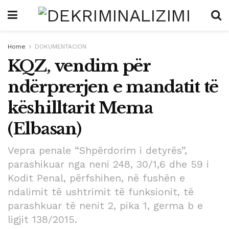
Home
DOKUMENTACION
KQZ, vendim për
ndërprerjen e mandatit të
këshilltarit Mema
(Elbasan)
Vepra penale “Shpërdorim i detyrës”,
parashikuar nga neni 248, 30/1,6 dhe 59 i
Kodit Penal, përfshihen, në fushën e
ndalimit të ushtrimit të funksionit, të
parashkuar të nenit 2, pika 1, germa b e
ligjit 138/2015.