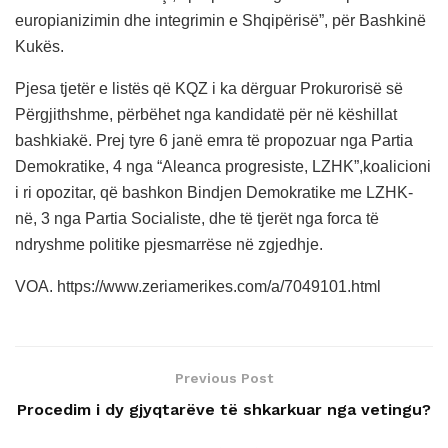
europianizimin dhe integrimin e Shqipërisë”, për Bashkinë
Kukës.
Pjesa tjetër e listës që KQZ i ka dërguar Prokurorisë së
Përgjithshme, përbëhet nga kandidatë për në këshillat
bashkiakë. Prej tyre 6 janë emra të propozuar nga Partia
Demokratike, 4 nga “Aleanca progresiste, LZHK”,koalicioni
i ri opozitar, që bashkon Bindjen Demokratike me LZHK-
në, 3 nga Partia Socialiste, dhe të tjerët nga forca të
ndryshme politike pjesmarrëse në zgjedhje.
VOA. https://www.zeriamerikes.com/a/7049101.html
Previous Post
Procedim i dy gjyqtarëve të shkarkuar nga vetingu?