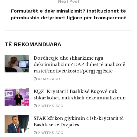
Next Post
Formularët e dekriminalizimit? Institucionet të
përmbushin detyrimet ligjore për transparencë
TË REKOMANDUARA
Dorëheqje dhe shkarkime nga
dekriminalizimi? DAP duhet të analizojë
rastet/motivet/kostot/përgjegjësitë
4 DAYS AGO
KQZ: Kryetari i Bashkisë Kuçovë nuk
shkarkohet, nuk shkeli dekriminalizimin
2 WEEKS AGO
SPAK kërkon gjykimin e ish-kryetarit të
Bashkisë së Divjakës
2 WEEKS AGO