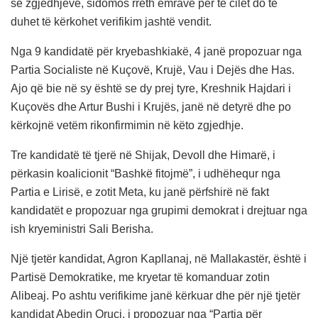
së zgjedhjeve, sidomos rreth emrave për të cilët do të
duhet të kërkohet verifikim jashtë vendit.
Nga 9 kandidatë për kryebashkiakë, 4 janë propozuar nga
Partia Socialiste në Kuçovë, Krujë, Vau i Dejës dhe Has.
Ajo që bie në sy është se dy prej tyre, Kreshnik Hajdari i
Kuçovës dhe Artur Bushi i Krujës, janë në detyrë dhe po
kërkojnë vetëm rikonfirmimin në këto zgjedhje.
Tre kandidatë të tjerë në Shijak, Devoll dhe Himarë, i
përkasin koalicionit “Bashkë fitojmë”, i udhëhequr nga
Partia e Lirisë, e zotit Meta, ku janë përfshirë në fakt
kandidatët e propozuar nga grupimi demokrat i drejtuar nga
ish kryeministri Sali Berisha.
Një tjetër kandidat, Agron Kapllanaj, në Mallakastër, është i
Partisë Demokratike, me kryetar të komanduar zotin
Alibeaj. Po ashtu verifikime janë kërkuar dhe për një tjetër
kandidat Abedin Oruçi, i propozuar nga “Partia për