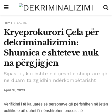
Home
LAJME
Kryeprokurori Çela për
dekriminalizimin:
Shumica e shteteve nuk
na përgjigjen
Sipas tij, kjo është një çështje shqiptare që
ne duam ta zgjidhin ndërkombëtarisht
April 18, 2023
Verifikimi i të kaluarës së personave që përfshihen në jetën
politike,e që duhet t’i nënshtrohen procesit të