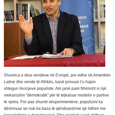
Shumica e disa vendeve në Evropë, por edhe në Amerikën
Latine dhe vende të Afrikës, kanë provuar t’u hapin
shtegun lëvizjeve populiste. Ato janë parë fillimisht si një
mekanizëm “demokratik” për të tejkaluar modelin e partive
të vjetra. Por pas shumë eksperimenteve, populizmi ka
dëshmuar se nuk ka baza të qëndrueshme që lidhen me