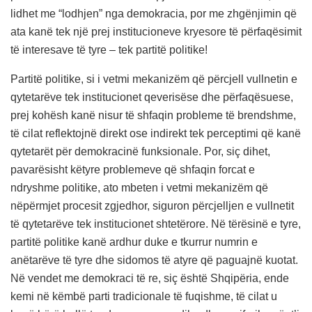
lidhet me “lodhjen” nga demokracia, por me zhgënjimin që
ata kanë tek një prej institucioneve kryesore të përfaqësimit
të interesave të tyre – tek partitë politike!
Partitë politike, si i vetmi mekanizëm që përcjell vullnetin e
qytetarëve tek institucionet qeverisëse dhe përfaqësuese,
prej kohësh kanë nisur të shfaqin probleme të brendshme,
të cilat reflektojnë direkt ose indirekt tek perceptimi që kanë
qytetarët për demokracinë funksionale. Por, siç dihet,
pavarësisht këtyre problemeve që shfaqin forcat e
ndryshme politike, ato mbeten i vetmi mekanizëm që
nëpërmjet procesit zgjedhor, siguron përcjelljen e vullnetit
të qytetarëve tek institucionet shtetërore. Në tërësinë e tyre,
partitë politike kanë ardhur duke e tkurrur numrin e
anëtarëve të tyre dhe sidomos të atyre që paguajnë kuotat.
Në vendet me demokraci të re, siç është Shqipëria, ende
kemi në këmbë parti tradicionale të fuqishme, të cilat u