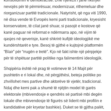
konsolidimin e demokracisë. Dhe njerëzit i janë rikthyer
nevojës për të përmirësuar, modernizuar, rithemeluar dhe
riorganizuar partitë tradicionale. Natyrisht, që nga viti 1990,
në disa vende të Evropës kemi parti tradicionale, kryesisht
konservatore, të cilat janë shuar, si pasojë e kostove që
kanë paguar në reformat e ndërmarra apo, në vijim të
qasjes në qeverisje, kanë shkrirë kufijtë ideologjikë me
kundërshtarët e tyre. Besoj të gjithë e kujtojnë platformën
“Blair” për “rrugën e tretë”. Kjo në fakt ishte një përpjekje
për të shpëtuar partitë politike nga falimentimi ideologjik.
Shqipëria është në prag të votimeve të 14 Majit për
pushtetin e ri lokal dhe, në përgjithësi, beteja politike po
zhvillohet mes partive dhe aktorëve të vjetër, tradicional.
Ndaj dhe kemi pak a shumë të njëjtin model të garës
elektorale (mbivendosje e qendrës së partisë mbi degën
lokale dhe mbivendosje të figurës së liderit mbi profilin e
kandidatëve për kryetar bashkie). Duket se të gjitha palët,