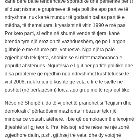
kanë bërë ballë tendencave sporadike dhe periferike për t’i
sfiduar; nismat e grupimeve të reja politike apo partive të
ndryshme, nuk kanë mundur të godasin ballas partitë e
mëdha, të themeluara, kryesisht në vitin 1990 e më pas.
Por këto parti, si edhe në shumë vende të tjera, kanë
brenda tyre një erozion të vazhdueshëm, që po i largon
gjithnjë e më shumë prej votuesve. Nga njëra palë
zgjedhjesh tek tjetra, shohim se si rritet mazhoranca e
popullit abstenues. Ngurtësia e ligjit për partitë politike dhe
disa probleme që rrjedhin nga ndryshimet kushtetuese të
vitit 2008, nuk krijojnë kushte që vota e lirë të sjellë në
pushtet (në përfaqësim) forca apo grupime të reja politike.
Nëse në Shqipëri, do të vijohet të pranohet si “legjitim dhe
demokratik” përfaqësimi mazhoritar i bazuar tek një
minorancë votash, atëherë, i bie që demokracinë e lexojmë
thjeshtë si ligj teorik. Pra, kësisoj, edhe nëse në një zonë
zgjedhore dalin, p.sh, gjithsej tre veta, dhe dy votojnë