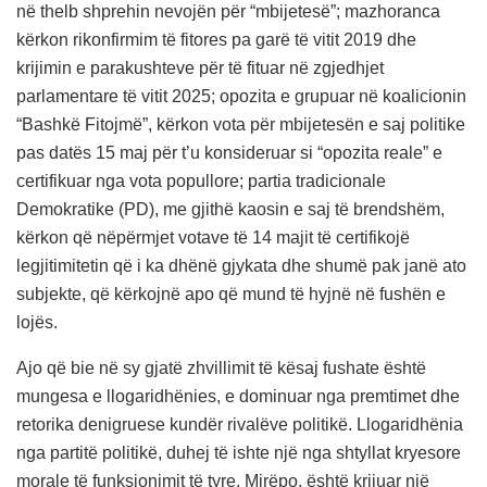
në thelb shprehin nevojën për “mbijetesë”; mazhoranca
kërkon rikonfirmim të fitores pa garë të vitit 2019 dhe
krijimin e parakushteve për të fituar në zgjedhjet
parlamentare të vitit 2025; opozita e grupuar në koalicionin
“Bashkë Fitojmë”, kërkon vota për mbijetesën e saj politike
pas datës 15 maj për t’u konsideruar si “opozita reale” e
certifikuar nga vota popullore; partia tradicionale
Demokratike (PD), me gjithë kaosin e saj të brendshëm,
kërkon që nëpërmjet votave të 14 majit të certifikojë
legjitimitetin që i ka dhënë gjykata dhe shumë pak janë ato
subjekte, që kërkojnë apo që mund të hyjnë në fushën e
lojës.
Ajo që bie në sy gjatë zhvillimit të kësaj fushate është
mungesa e llogaridhënies, e dominuar nga premtimet dhe
retorika denigruese kundër rivalëve politikë. Llogaridhënia
nga partitë politikë, duhej të ishte një nga shtyllat kryesore
morale të funksionimit të tyre. Mirëpo, është krijuar një