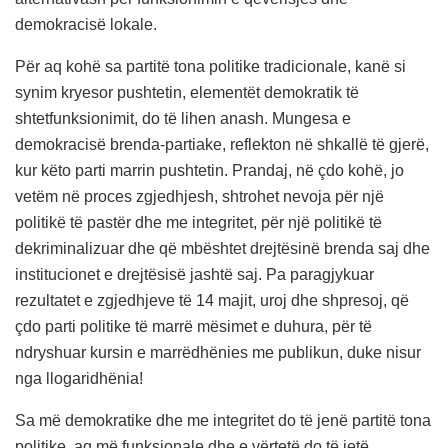
demokracisë lokale.
Për aq kohë sa partitë tona politike tradicionale, kanë si
synim kryesor pushtetin, elementët demokratik të
shtetfunksionimit, do të lihen anash. Mungesa e
demokracisë brenda-partiake, reflekton në shkallë të gjerë,
kur këto parti marrin pushtetin. Prandaj, në çdo kohë, jo
vetëm në proces zgjedhjesh, shtrohet nevoja për një
politikë të pastër dhe me integritet, për një politikë të
dekriminalizuar dhe që mbështet drejtësinë brenda saj dhe
institucionet e drejtësisë jashtë saj. Pa paragjykuar
rezultatet e zgjedhjeve të 14 majit, uroj dhe shpresoj, që
çdo parti politike të marrë mësimet e duhura, për të
ndryshuar kursin e marrëdhënies me publikun, duke nisur
nga llogaridhënia!
Sa më demokratike dhe me integritet do të jenë partitë tona
politike, aq më funksionale dhe e vërtetë do të jetë