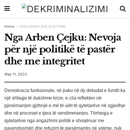
Home
DEKLARATA DHE NJOFTIME
Nga Arben Çejku: Nevoja
për një politikë të pastër
dhe me integritet
May 11, 2023
Demokracia funksionale, së paku në dy dekadat e fundit ka
një shfaqje të dukshme krize, e cila reflekton në
pjesëmarrjen gjithnjë e më të ulët të qytetarëve në zgjedhje
dhe në proceset e tjera të vendimmarrjes. Tërheqja e
qytetarëve nga angazhimi politik e shoqëruar me
pavendosmëri dhe refuzim të pjesëmarrës në votime, nuk