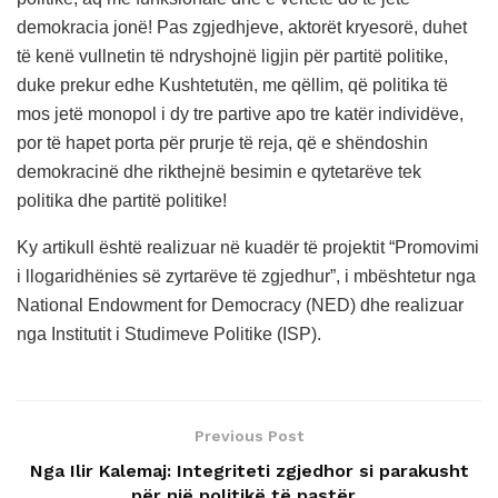
demokracia jonë! Pas zgjedhjeve, aktorët kryesorë, duhet
të kenë vullnetin të ndryshojnë ligjin për partitë politike,
duke prekur edhe Kushtetutën, me qëllim, që politika të
mos jetë monopol i dy tre partive apo tre katër individëve,
por të hapet porta për prurje të reja, që e shëndoshin
demokracinë dhe rikthejnë besimin e qytetarëve tek
politika dhe partitë politike!
Ky artikull është realizuar në kuadër të projektit “Promovimi
i llogaridhënies së zyrtarëve të zgjedhur”, i mbështetur nga
National Endowment for Democracy (NED) dhe realizuar
nga Institutit i Studimeve Politike (ISP).
Previous Post
Nga Ilir Kalemaj: Integriteti zgjedhor si parakusht
për një politikë të pastër