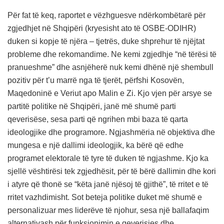
Për fat të keq, raportet e vëzhguesve ndërkombëtarë për
zgjedhjet në Shqipëri (kryesisht ato të OSBE-ODIHR)
duken si kopje të njëra – tjetrës, duke shprehur të njëjtat
probleme dhe rekomandime. Ne kemi zgjedhje “në tërësi të
pranueshme” dhe asnjëherë nuk kemi dhënë një shembull
pozitiv për t’u marrë nga të tjerët, përfshi Kosovën,
Maqedoninë e Veriut apo Malin e Zi. Kjo vjen për arsye se
partitë politike në Shqipëri, janë më shumë parti
qeverisëse, sesa parti që ngrihen mbi baza të qarta
ideologjike dhe programore. Ngjashmëria në objektiva dhe
mungesa e një dallimi ideologjik, ka bërë që edhe
programet elektorale të tyre të duken të ngjashme. Kjo ka
sjellë vështirësi tek zgjedhësit, për të bërë dallimin dhe kori
i atyre që thonë se “këta janë njësoj të gjithë”, të rritet e të
rritet vazhdimisht. Sot beteja politike duket më shumë e
personalizuar mes liderëve të njohur, sesa një ballafaqim
alternativash për funksionimin e qeverisjes dhe