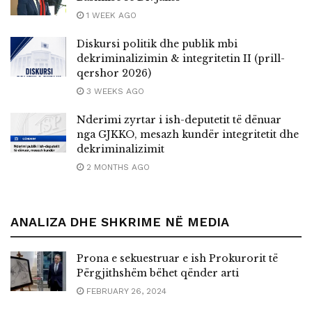
1 WEEK AGO
Diskursi politik dhe publik mbi
dekriminalizimin & integritetin II (prill-
qershor 2026)
3 WEEKS AGO
Nderimi zyrtar i ish-deputetit të dënuar
nga GJKKO, mesazh kundër integritetit dhe
dekriminalizimit
2 MONTHS AGO
ANALIZA DHE SHKRIME NË MEDIA
Prona e sekuestruar e ish Prokurorit të
Përgjithshëm bëhet qënder arti
FEBRUARY 26, 2024