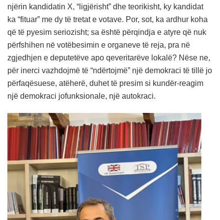
njërin kandidatin X, “ligjërisht” dhe teorikisht, ky kandidat
ka “fituar” me dy të tretat e votave. Por, sot, ka ardhur koha
që të pyesim seriozisht; sa është përqindja e atyre që nuk
përfshihen në votëbesimin e organeve të reja, pra në
zgjedhjen e deputetëve apo qeveritarëve lokalë? Nëse ne,
për inerci vazhdojmë të “ndërtojmë” një demokraci të tillë jo
përfaqësuese, atëherë, duhet të presim si kundër-reagim
një demokraci jofunksionale, një autokraci.