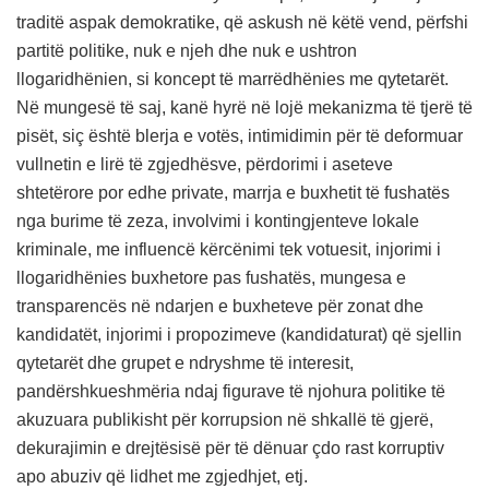
traditë aspak demokratike, që askush në këtë vend, përfshi
partitë politike, nuk e njeh dhe nuk e ushtron
llogaridhënien, si koncept të marrëdhënies me qytetarët.
Në mungesë të saj, kanë hyrë në lojë mekanizma të tjerë të
pisët, siç është blerja e votës, intimidimin për të deformuar
vullnetin e lirë të zgjedhësve, përdorimi i aseteve
shtetërore por edhe private, marrja e buxhetit të fushatës
nga burime të zeza, involvimi i kontingjenteve lokale
kriminale, me influencë kërcënimi tek votuesit, injorimi i
llogaridhënies buxhetore pas fushatës, mungesa e
transparencës në ndarjen e buxheteve për zonat dhe
kandidatët, injorimi i propozimeve (kandidaturat) që sjellin
qytetarët dhe grupet e ndryshme të interesit,
pandërshkueshmëria ndaj figurave të njohura politike të
akuzuara publikisht për korrupsion në shkallë të gjerë,
dekurajimin e drejtësisë për të dënuar çdo rast korruptiv
apo abuziv që lidhet me zgjedhjet, etj.