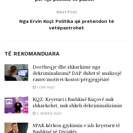
Next Post
Nga Ervin Koçi: Politika që pretendon të
vetëpastrohet
TË REKOMANDUARA
Dorëheqje dhe shkarkime nga
dekriminalizimi? DAP duhet të analizojë
rastet/motivet/kostot/përgjegjësitë
1 DAY AGO
KQZ: Kryetari i Bashkisë Kuçovë nuk
shkarkohet, nuk shkeli dekriminalizimin
2 WEEKS AGO
SPAK kërkon gjykimin e ish-kryetarit të
Bashkisë së Divjakës