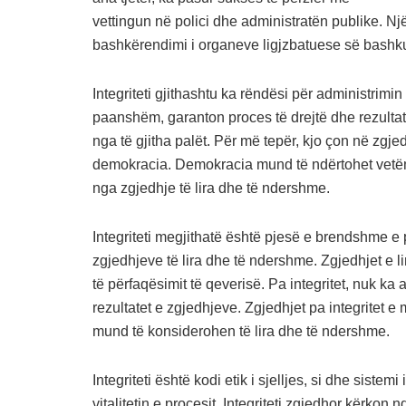
vettingun në polici dhe administratën publike. 
bashkërendimi i organeve ligjzbatuese së bashku 
Integriteti gjithashtu ka rëndësi për administrimi
paanshëm, garanton proces të drejtë dhe rezultat
nga të gjitha palët. Për më tepër, kjo çon në zg
demokracia. Demokracia mund të ndërtohet vetëm 
nga zgjedhje të lira dhe të ndershme.
Integriteti megjithatë është pjesë e brendshme e
zgjedhjeve të lira dhe të ndershme. Zgjedhjet e 
të përfaqësimit të qeverisë. Pa integritet, nuk ka
rezultatet e zgjedhjeve. Zgjedhjet pa integritet 
mund të konsiderohen të lira dhe të ndershme.
Integriteti është kodi etik i sjelljes, si dhe sist
vitalitetin e procesit. Integriteti zgjedhor kërkon n