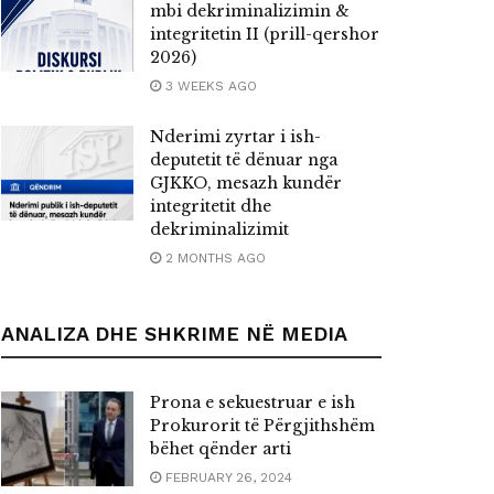
mbi dekriminalizimin &
integritetin II (prill-qershor
2026)
3 WEEKS AGO
Nderimi zyrtar i ish-
deputetit të dënuar nga
GJKKO, mesazh kundër
integritetit dhe
dekriminalizimit
2 MONTHS AGO
ANALIZA DHE SHKRIME NË MEDIA
Prona e sekuestruar e ish
Prokurorit të Përgjithshëm
bëhet qënder arti
FEBRUARY 26, 2024