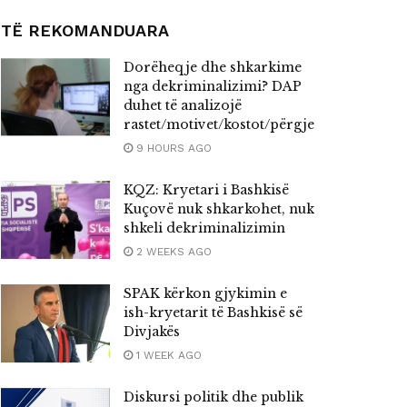
TË REKOMANDUARA
Dorëheqje dhe shkarkime
nga dekriminalizimi? DAP
duhet të analizojë
rastet/motivet/kostot/përgjegjësitë
9 HOURS AGO
KQZ: Kryetari i Bashkisë
Kuçovë nuk shkarkohet, nuk
shkeli dekriminalizimin
2 WEEKS AGO
SPAK kërkon gjykimin e
ish-kryetarit të Bashkisë së
Divjakës
1 WEEK AGO
Diskursi politik dhe publik