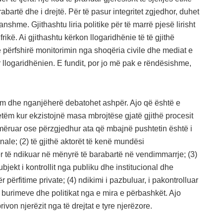
abartë dhe i drejtë. Për të pasur integritet zgjedhor, duhet
nshme. Gjithashtu liria politike për të marrë pjesë lirisht
ikë. Ai gjithashtu kërkon llogaridhënie të të gjithë
përfshirë monitorimin nga shoqëria civile dhe mediat e
uar llogaridhënien. E fundit, por jo më pak e rëndësishme,
illim dhe nganjëherë debatohet ashpër. Ajo që është e
 vetëm kur ekzistojnë masa mbrojtëse gjatë gjithë procesit
r, emëruar ose përzgjedhur ata që mbajnë pushtetin është i
nale; (2) të gjithë aktorët të kenë mundësi
r të ndikuar në mënyrë të barabartë në vendimmarrje; (3)
bjekt i kontrollit nga publiku dhe institucional dhe
përfitime private; (4) ndikimi i pazbuluar, i pakontrolluar
burimeve dhe politikat nga e mira e përbashkët. Ajo
on njerëzit nga të drejtat e tyre njerëzore.