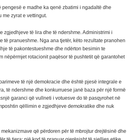
Një pengesë e madhe ka qenë zbatimi i ngadaltë dhe
me zyrat e vettingut.
n e zgjedhjeve të lira dhe të ndershme. Administrimi i
e të pranueshme. Nga ana tjetër, këto rezultate pranohen
jedhje të pakontestueshme dhe ndërton besimin te
nëpërmjet rotacionit paqësor të pushtetit që garantohet
 parimeve të një demokracie dhe është pjesë integrale e
lira, të ndershme dhe konkurruese janë baza për një formë
 asnjë garanci që vullneti i votuesve do të pasqyrohet në
e mposhtin qëllimin e zgjedhjeve demokratike dhe nuk
emi i mekanizmave që përdoren për të mbrojtur drejtësinë dhe
dër të tjera: një kod të pranuar gjerësisht të sjelljes etike