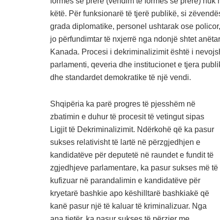
formës së prerë (vendim të formës së prerë) nuk
këtë. Për funksionarë të tjerë publikë, si zëvend
grada diplomatike, personel ushtarak ose polico
jo përfundimtar të nxjerrë nga ndonjë shtet anëta
Kanada. Procesi i dekriminalizimit është i nevojsh
parlamenti, qeveria dhe institucionet e tjera publik
dhe standardet demokratike të një vendi.
Shqipëria ka parë progres të pjesshëm në
zbatimin e duhur të procesit të vetingut sipas
Ligjit të Dekriminalizimit. Ndërkohë që ka pasur
sukses relativisht të lartë në përzgjedhjen e
kandidatëve për deputetë në raundet e fundit të
zgjedhjeve parlamentare, ka pasur sukses më të
kufizuar në parandalimin e kandidatëve për
kryetarë bashkie apo këshilltarë bashkiakë që
kanë pasur një të kaluar të kriminalizuar. Nga
ana tjetër, ka pasur sukses të përzier me