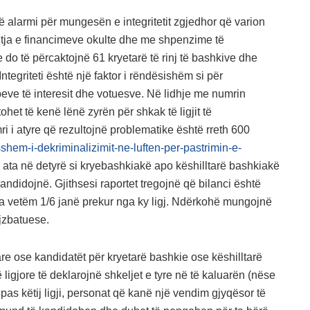
ë alarmi për mungesën e integritetit zgjedhor që varion
htja e financimeve okulte dhe me shpenzime të
 do të përcaktojnë 61 kryetarë të rinj të bashkive dhe
Integriteti është një faktor i rëndësishëm si për
peve të interesit dhe votuesve. Në lidhje me numrin
et të kenë lënë zyrën për shkak të ligjit të
i i atyre që rezultojnë problematike është rreth 600
sshem-i-dekriminalizimit-ne-luften-per-pastrimin-e-
m ata në detyrë si kryebashkiakë apo këshilltarë bashkiakë
ndidojnë. Gjithsesi raportet tregojnë që bilanci është
a vetëm 1/6 janë prekur nga ky ligj. Ndërkohë mungojnë
gjzbatuese.
re ose kandidatët për kryetarë bashkie ose këshilltarë
igjore të deklarojnë shkeljet e tyre në të kaluarën (nëse
Sipas këtij ligji, personat që kanë një vendim gjyqësor të