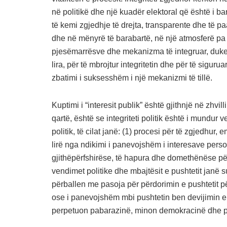
në politikë dhe një kuadër elektoral që është i bar
të kemi zgjedhje të drejta, transparente dhe të paa
dhe në mënyrë të barabartë, në një atmosferë pa fr
pjesëmarrësve dhe mekanizma të integruar, duke 
lira, për të mbrojtur integritetin dhe për të sigur
zbatimi i suksesshëm i një mekanizmi të tillë.
Kuptimi i “interesit publik” është gjithnjë në zhv
qartë, është se integriteti politik është i mundur
politik, të cilat janë: (1) procesi për të zgjedhu
lirë nga ndikimi i panevojshëm i interesave perso
gjithëpërfshirëse, të hapura dhe domethënëse pë
vendimet politike dhe mbajtësit e pushtetit janë su
përballen me pasoja për përdorimin e pushtetit për 
ose i panevojshëm mbi pushtetin ben devijimin e 
perpetuon pabarazinë, minon demokracinë dhe priv