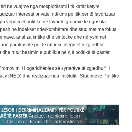
ri ne vuajmë nga mosplotësimi i të katër këtyre
izuar interesat private, ndikimi politik për të favorizuar
apo vendimet politike në favor të grupeve të ngushta
shpesh në indekset nderkombëtare dhe studimet me fokus
 temave, analiza kritike dhe sintetike dhe ndryshimet
anë parakushte për të rritur si integritetin zgjedhor,
he rritur besimin e publikut në një politikë të pastër.
“Promovimi i llogaridhënies së zyrtarëve të zgjedhur”, i
 (NED) dhe realizuar nga Institutit i Studimeve Politike