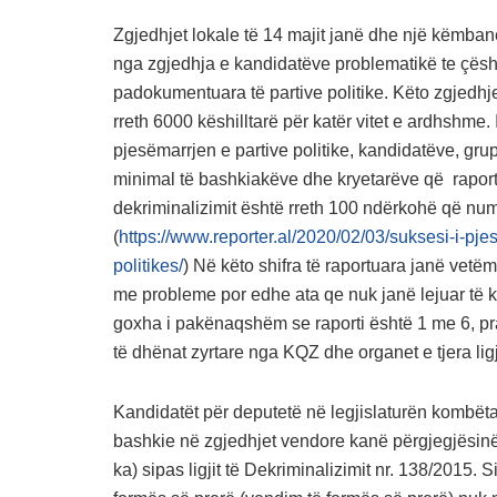
Zgjedhjet lokale të 14 majit janë dhe një këmban
nga zgjedhja e kandidatëve problematikë te çës
padokumentuara të partive politike. Këto zgjedhje
rreth 6000 këshilltarë për katër vitet e ardhshme. 
pjesëmarrjen e partive politike, kandidatëve, gru
minimal të bashkiakëve dhe kryetarëve që raportoh
dekriminalizimit është rreth 100 ndërkohë që numr
(
https://www.reporter.al/2020/02/03/suksesi-i-pje
politikes/
) Në këto shifra të raportuara janë vetë
me probleme por edhe ata qe nuk janë lejuar të ka
goxha i pakënaqshëm se raporti është 1 me 6, pr
të dhënat zyrtare nga KQZ dhe organet e tjera li
Kandidatët për deputetë në legjislaturën kombëta
bashkie në zgjedhjet vendore kanë përgjegjësinë l
ka) sipas ligjit të Dekriminalizimit nr. 138/2015. 