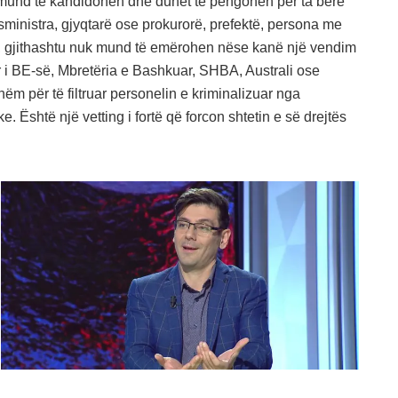
 mund të kandidohen dhe duhet të pengohen për ta bërë
ësministra, gjyqtarë ose prokurorë, prefektë, persona me
r, gjithashtu nuk mund të emërohen nëse kanë një vendim
r i BE-së, Mbretëria e Bashkuar, SHBA, Australi ose
ëm për të filtruar personelin e kriminalizuar nga
e. Është një vetting i fortë që forcon shtetin e së drejtës