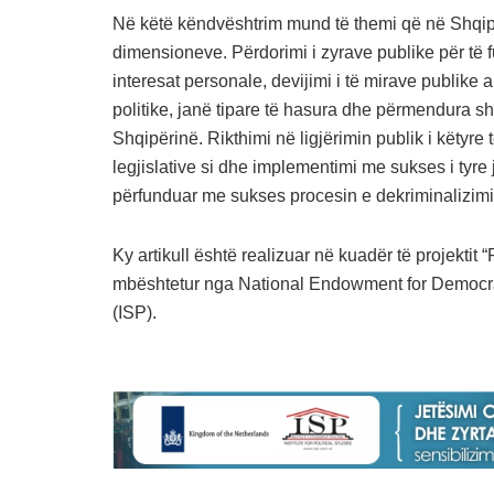
Në këtë këndvështrim mund të themi që në Shqipë
dimensioneve. Përdorimi i zyrave publike për të fuq
interesat personale, devijimi i të mirave publike 
politike, janë tipare të hasura dhe përmendura 
Shqipërinë. Rikthimi në ligjërimin publik i këtyre
legjislative si dhe implementimi me sukses i tyre j
përfunduar me sukses procesin e dekriminalizimit d
Ky artikull është realizuar në kuadër të projektit 
mbështetur nga National Endowment for Democracy
(ISP).