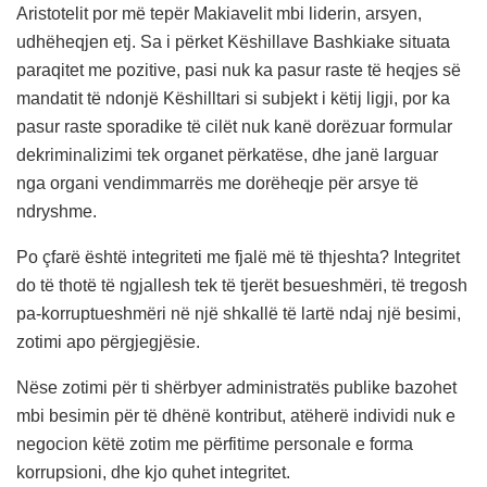
Aristotelit por më tepër Makiavelit mbi liderin, arsyen,
udhëheqjen etj. Sa i përket Këshillave Bashkiake situata
paraqitet me pozitive, pasi nuk ka pasur raste të heqjes së
mandatit të ndonjë Këshilltari si subjekt i këtij ligji, por ka
pasur raste sporadike të cilët nuk kanë dorëzuar formular
dekriminalizimi tek organet përkatëse, dhe janë larguar
nga organi vendimmarrës me dorëheqje për arsye të
ndryshme.
Po çfarë është integriteti me fjalë më të thjeshta? Integritet
do të thotë të ngjallesh tek të tjerët besueshmëri, të tregosh
pa-korruptueshmëri në një shkallë të lartë ndaj një besimi,
zotimi apo përgjegjësie.
Nëse zotimi për ti shërbyer administratës publike bazohet
mbi besimin për të dhënë kontribut, atëherë individi nuk e
negocion këtë zotim me përfitime personale e forma
korrupsioni, dhe kjo quhet integritet.