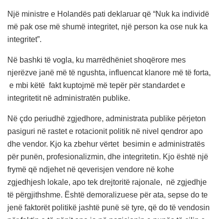
Një ministre e Holandës pati deklaruar që “Nuk ka individë
më pak ose më shumë integritet, një person ka ose nuk ka
integritet”.
Në bashki të vogla, ku marrëdhëniet shoqërore mes
njerëzve janë më të ngushta, influencat klanore më të forta,
e mbi këtë fakt kuptojmë më tepër për standardet e
integritetit në administratën publike.
Në çdo periudhë zgjedhore, administrata publike përjeton
pasiguri në rastet e rotacionit politik në nivel qendror apo
dhe vendor. Kjo ka zbehur vërtet besimin e administratës
për punën, profesionalizmin, dhe integritetin. Kjo është një
frymë që ndjehet në qeverisjen vendore në kohe
zgjedhjesh lokale, apo tek drejtoritë rajonale, në zgjedhje
të përgjithshme. Është demoralizuese për ata, sepse do te
jenë faktorët politikë jashtë punë së tyre, që do të vendosin