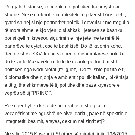
Përgjatë historisë, koncepti mbi politikën ka ndryshuar
shumë. Nëse i referohemi antikitetit, e pikërisht Aristotelit,
qyteti shihej si një partneritet politik, i qeverisur me rregulla
të moralshme, e kjo vjen jo si shkak i jetesës se bashku,
por si qëllim kryesor, sigurimin e një jete më të mirë të
banorëve të qytetit ose të bashkisë. Do të kalonin kohë,
deri në shek XXV, ku në skenën e mendimtarëve politike
do të vinte Makiaveli, i cili do të ndante përfundimisht
politikën nga Kodi Moral (religjioz). Do të ishte pozita e tij
diplomatike dhe njohja e ambientit politik Italian, pikënisja
e të gjitha shkrimeve të tij politike dhe baza kryesore e
veprës së tij “PRINCI”.
Po si përthyhen këto ide në realitetin shqiptar, e
veçanërisht me ngushtë ne nivel qarku, parë në spektrin e
integritetit, besimit, arsyes, dekriminalizimit etj?
Në vitin 2015 Kuvendi i Shqipërisë miratoi ligjin 138/2015