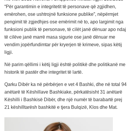
“Për garantimin e integritetit të personave që zgjidhen,
emërohen, ose ushtrojnë funksione publike”, nëpërmjet
pengimit të zgjedhjes ose emërimit në to, apo largimit nga
funksioni publik të personave, të cilët janë dënuar apo ndaj
të cilëve janë marrë masa sigurie ose janë dënuar me
vendim jopërfundimtar për kryerjen të krimeve, sipas këtij
ligji.
Në parim qëllimi i këtij ligji është politikë dhe politikanë me
historik të pastër dhe integritet të lartë.
Qarku Dibër ka në përbërjen e vet 4 Bashki, dhe në total 94
anëtarë të Këshillave Bashkiake, përkatësisht 31 anëtarë
Këshilli i Bashkisë Dibër, dhe një numër të barabartë prej
21 këshilltarësh bashkitë e tjera Bulqizë, Klos dhe Mat.