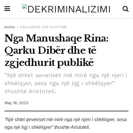
Home
DEKLARATA DHE NJOFTIME
Nga Manushaqe Rina:
Qarku Dibër dhe të
zgjedhurit publikë
“Një shtet qeveriset më mirë nga një njeri i
shkëlqyer, sesa nga një ligj i shkëlqyer”
thoshte Aristoteli.
May 18, 2023
“Një shtet qeveriset më mirë nga një njeri i shkëlqyer, sesa
nga një ligj i shkëlqyer” thoshte Aristoteli.