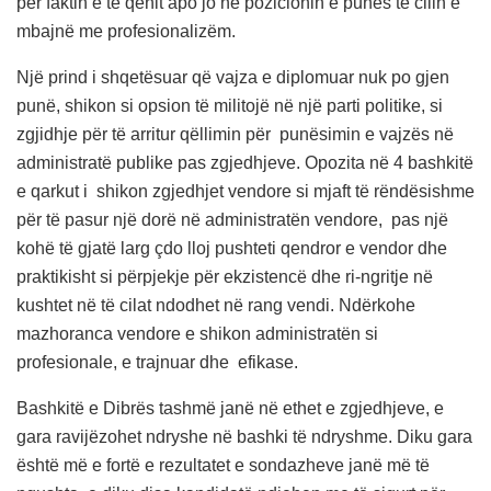
për faktin e të qënit apo jo në pozicionin e punës të cilin e
mbajnë me profesionalizëm.
Një prind i shqetësuar që vajza e diplomuar nuk po gjen
punë, shikon si opsion të militojë në një parti politike, si
zgjidhje për të arritur qëllimin për punësimin e vajzës në
administratë publike pas zgjedhjeve. Opozita në 4 bashkitë
e qarkut i shikon zgjedhjet vendore si mjaft të rëndësishme
për të pasur një dorë në administratën vendore, pas një
kohë të gjatë larg çdo lloj pushteti qendror e vendor dhe
praktikisht si përpjekje për ekzistencë dhe ri-ngritje në
kushtet në të cilat ndodhet në rang vendi. Ndërkohe
mazhoranca vendore e shikon administratën si
profesionale, e trajnuar dhe efikase.
Bashkitë e Dibrës tashmë janë në ethet e zgjedhjeve, e
gara ravijëzohet ndryshe në bashki të ndryshme. Diku gara
është më e fortë e rezultatet e sondazheve janë më të