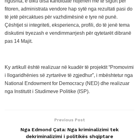
ngushta, e diku disa kandidatë ndjehen me të sigurt për
fitoren, administrata vendore hap sytë nga rezultati pasi do
të jetë përcaktues për vazhdimësinë e tyre në punë.
Çështjet si integriteti, eksperienca, profili, do të jenë tema
diskutimi tryezash e vendimmarrjesh për qytetarët dibranë
pas 14 Majit.
Ky artikull është realizuar në kuadër të projektit “Promovimi
i llogaridhënies së zyrtarëve të zgjedhur”, i mbështetur nga
National Endowment for Democracy (NED) dhe realizuar
nga Institutit i Studimeve Politike (ISP).
Previous Post
Nga Edmond Çata: Nga kriminalizimi tek
dekriminalizimi i politikës shqiptare