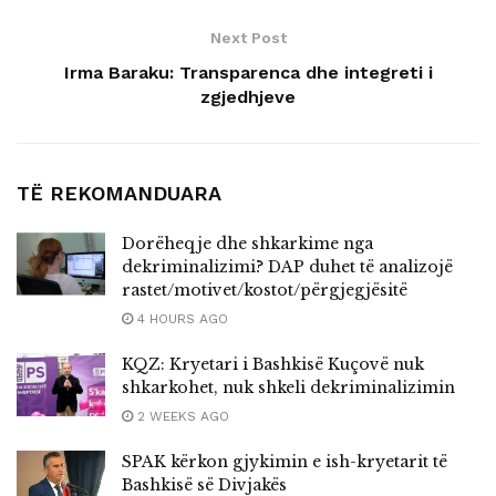
Next Post
Irma Baraku: Transparenca dhe integreti i
zgjedhjeve
TË REKOMANDUARA
Dorëheqje dhe shkarkime nga
dekriminalizimi? DAP duhet të analizojë
rastet/motivet/kostot/përgjegjësitë
4 HOURS AGO
KQZ: Kryetari i Bashkisë Kuçovë nuk
shkarkohet, nuk shkeli dekriminalizimin
2 WEEKS AGO
SPAK kërkon gjykimin e ish-kryetarit të
Bashkisë së Divjakës