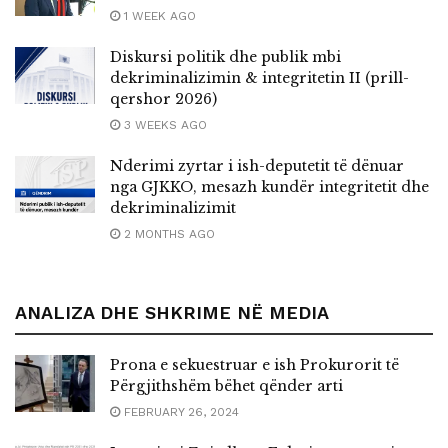
1 WEEK AGO
Diskursi politik dhe publik mbi
dekriminalizimin & integritetin II (prill-
qershor 2026)
3 WEEKS AGO
Nderimi zyrtar i ish-deputetit të dënuar
nga GJKKO, mesazh kundër integritetit dhe
dekriminalizimit
2 MONTHS AGO
ANALIZA DHE SHKRIME NË MEDIA
Prona e sekuestruar e ish Prokurorit të
Përgjithshëm bëhet qënder arti
FEBRUARY 26, 2024