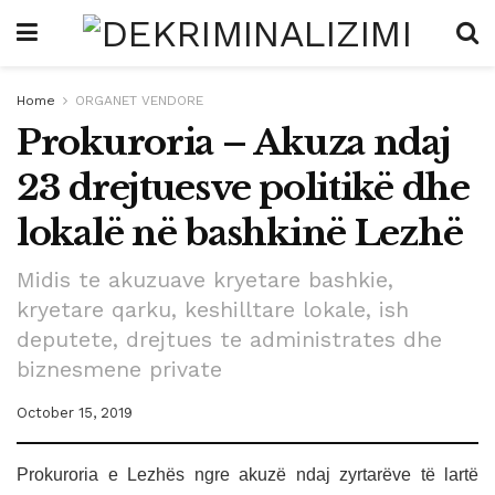
Home
ORGANET VENDORE
Prokuroria – Akuza ndaj
23 drejtuesve politikë dhe
lokalë në bashkinë Lezhë
Midis te akuzuave kryetare bashkie,
kryetare qarku, keshilltare lokale, ish
deputete, drejtues te administrates dhe
biznesmene private
October 15, 2019
Prokuroria e Lezhës ngre akuzë ndaj zyrtarëve të lartë