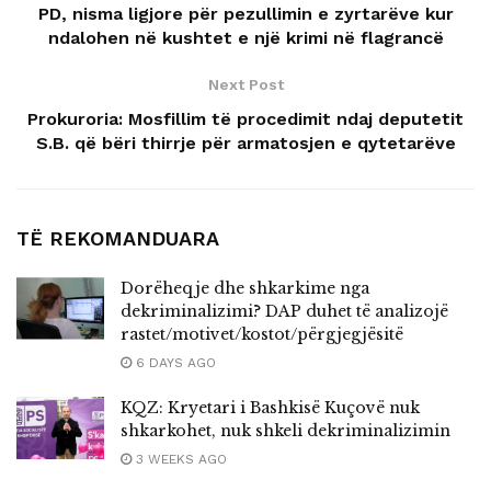
PD, nisma ligjore për pezullimin e zyrtarëve kur
ndalohen në kushtet e një krimi në flagrancë
Next Post
Prokuroria: Mosfillim të procedimit ndaj deputetit
S.B. që bëri thirrje për armatosjen e qytetarëve
TË REKOMANDUARA
Dorëheqje dhe shkarkime nga
dekriminalizimi? DAP duhet të analizojë
rastet/motivet/kostot/përgjegjësitë
6 DAYS AGO
KQZ: Kryetari i Bashkisë Kuçovë nuk
shkarkohet, nuk shkeli dekriminalizimin
3 WEEKS AGO