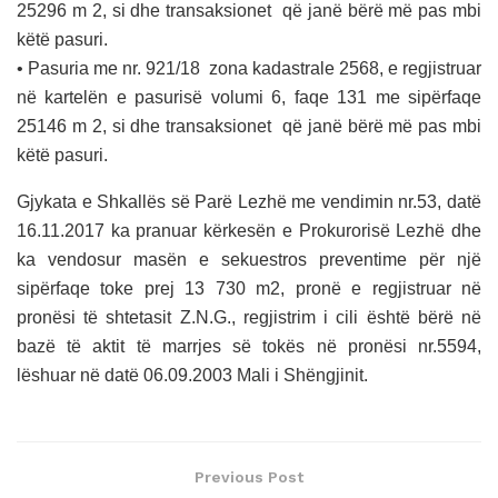
25296 m 2, si dhe transaksionet që janë bërë më pas mbi
këtë pasuri.
• Pasuria me nr. 921/18 zona kadastrale 2568, e regjistruar
në kartelën e pasurisë volumi 6, faqe 131 me sipërfaqe
25146 m 2, si dhe transaksionet që janë bërë më pas mbi
këtë pasuri.
Gjykata e Shkallës së Parë Lezhë me vendimin nr.53, datë
16.11.2017 ka pranuar kërkesën e Prokurorisë Lezhë dhe
ka vendosur masën e sekuestros preventime për një
sipërfaqe toke prej 13 730 m2, pronë e regjistruar në
pronësi të shtetasit Z.N.G., regjistrim i cili është bërë në
bazë të aktit të marrjes së tokës në pronësi nr.5594,
lëshuar në datë 06.09.2003 Mali i Shëngjinit.
Previous Post