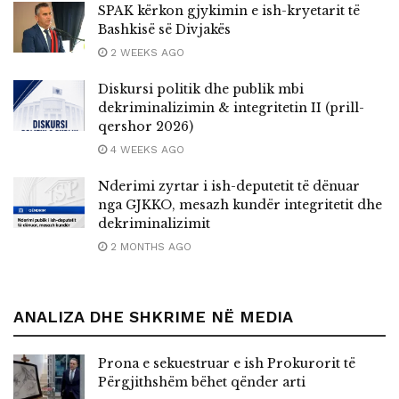
SPAK kërkon gjykimin e ish-kryetarit të
Bashkisë së Divjakës
2 WEEKS AGO
Diskursi politik dhe publik mbi
dekriminalizimin & integritetin II (prill-
qershor 2026)
4 WEEKS AGO
Nderimi zyrtar i ish-deputetit të dënuar
nga GJKKO, mesazh kundër integritetit dhe
dekriminalizimit
2 MONTHS AGO
ANALIZA DHE SHKRIME NË MEDIA
Prona e sekuestruar e ish Prokurorit të
Përgjithshëm bëhet qënder arti