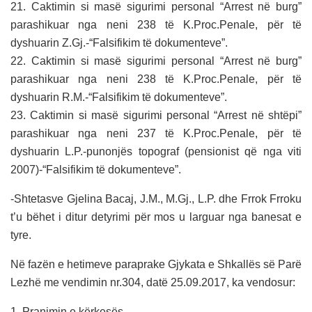
21. Caktimin si masë sigurimi personal “Arrest në burg”
parashikuar nga neni 238 të K.Proc.Penale, për të
dyshuarin Z.Gj.-“Falsifikim të dokumenteve”.
22. Caktimin si masë sigurimi personal “Arrest në burg”
parashikuar nga neni 238 të K.Proc.Penale, për të
dyshuarin R.M.-“Falsifikim të dokumenteve”.
23. Caktimin si masë sigurimi personal “Arrest në shtëpi”
parashikuar nga neni 237 të K.Proc.Penale, për të
dyshuarin L.P.-punonjës topograf (pensionist që nga viti
2007)-“Falsifikim të dokumenteve”.
-Shtetasve Gjelina Bacaj, J.M., M.Gj., L.P. dhe Frrok Frroku
t’u bëhet i ditur detyrimi për mos u larguar nga banesat e
tyre.
Në fazën e hetimeve paraprake Gjykata e Shkallës së Parë
Lezhë me vendimin nr.304, datë 25.09.2017, ka vendosur:
1. Pranimin e kërkesës.