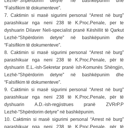
Lezhë-“Shpërdorim detyre” në bashkëpunim dhe
“Falsifikim të dokumenteve”.
7. Caktimin si masë sigurimi personal “Arrest në burg”
parashikuar nga neni 238 të K.Proc.Penale, per te
dyshuarin Dilaver Neli-specialist pranë Këshillit të Qarkut
Lezhë-“Shpërdorim detyre” në bashkëpunim dhe
“Falsifikim të dokumenteve”.
8. Caktimin si masë sigurimi personal “Arrest në burg”
parashikuar nga neni 238 të K.Proc.Penale, për të
dyshuarin E.L.-ish-Sekretar pranë ish-Komunës Shëngjin,
Lezhë-“Shpërdorim detyre” në bashkëpunim dhe
“Falsifikim të dokumenteve”.
9. Caktimin si masë sigurimi personal “Arrest në burg”
parashikuar nga neni 238 të K.Proc.Penale, për të
dyshuarin A.D.-ish-regjistrues pranë ZVRrP.P
Lezhë-“Shpërdorim detyre” në bashkëpunim.
10. Caktimin si masë sigurimi personal “Arrest në burg”
parashikuar nga neni 238 të K.Proc.Penale, për të