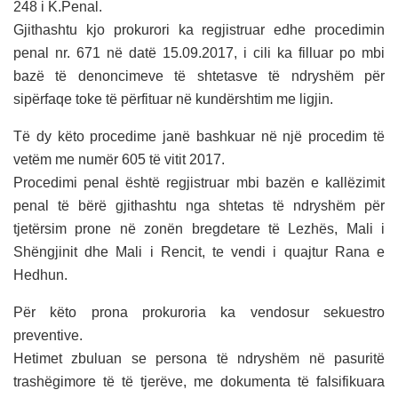
248 i K.Penal.
Gjithashtu kjo prokurori ka regjistruar edhe procedimin
penal nr. 671 në datë 15.09.2017, i cili ka filluar po mbi
bazë të denoncimeve të shtetasve të ndryshëm për
sipërfaqe toke të përfituar në kundërshtim me ligjin.
Të dy këto procedime janë bashkuar në një procedim të
vetëm me numër 605 të vitit 2017.
Procedimi penal është regjistruar mbi bazën e kallëzimit
penal të bërë gjithashtu nga shtetas të ndryshëm për
tjetërsim prone në zonën bregdetare të Lezhës, Mali i
Shëngjinit dhe Mali i Rencit, te vendi i quajtur Rana e
Hedhun.
Për këto prona prokuroria ka vendosur sekuestro
preventive.
Hetimet zbuluan se persona të ndryshëm në pasuritë
trashëgimore të të tjerëve, me dokumenta të falsifikuara