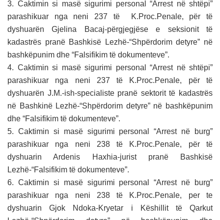
3. Caktimin si masë sigurimi personal “Arrest në shtëpi”
parashikuar nga neni 237 të K.Proc.Penale, për të
dyshuarën Gjelina Bacaj-përgjegjëse e seksionit të
kadastrës pranë Bashkisë Lezhë-“Shpërdorim detyre” në
bashkëpunim dhe “Falsifikim të dokumenteve”.
4. Caktimin si masë sigurimi personal “Arrest në shtëpi”
parashikuar nga neni 237 të K.Proc.Penale, për të
dyshuarën J.M.-ish-specialiste pranë sektorit të kadastrës
në Bashkinë Lezhë-“Shpërdorim detyre” në bashkëpunim
dhe “Falsifikim të dokumenteve”.
5. Caktimin si masë sigurimi personal “Arrest në burg”
parashikuar nga neni 238 të K.Proc.Penale, për të
dyshuarin Ardenis Haxhia-jurist pranë Bashkisë
Lezhë-“Falsifikim të dokumenteve”.
6. Caktimin si masë sigurimi personal “Arrest në burg”
parashikuar nga neni 238 të K.Proc.Penale, per te
dyshuarin Gjok Ndoka-Kryetar i Këshillit të Qarkut