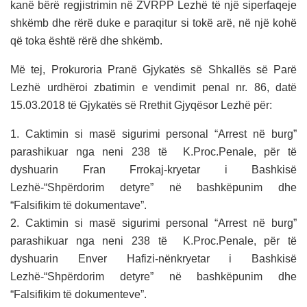
kanë bërë regjistrimin në ZVRPP Lezhë të një siperfaqeje
shkëmb dhe rërë duke e paraqitur si tokë arë, në një kohë
që toka është rërë dhe shkëmb.
Më tej, Prokuroria Pranë Gjykatës së Shkallës së Parë
Lezhë urdhëroi zbatimin e vendimit penal nr. 86, datë
15.03.2018 të Gjykatës së Rrethit Gjyqësor Lezhë për:
1. Caktimin si masë sigurimi personal “Arrest në burg”
parashikuar nga neni 238 të K.Proc.Penale, për të
dyshuarin Fran Frrokaj-kryetar i Bashkisë
Lezhë-“Shpërdorim detyre” në bashkëpunim dhe
“Falsifikim të dokumentave”.
2. Caktimin si masë sigurimi personal “Arrest në burg”
parashikuar nga neni 238 të K.Proc.Penale, për të
dyshuarin Enver Hafizi-nënkryetar i Bashkisë
Lezhë-“Shpërdorim detyre” në bashkëpunim dhe
“Falsifikim të dokumenteve”.