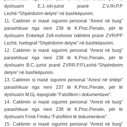
dyshuarin E.J.-ish-jurist pranë Z.V.Rr.P.P
Lezhë-“Shpërdorim detyre” në bashkëpunim.
11. Caktimin si masë sigurimi personal “Arrest në burg”
parashikuar nga neni 238 të K.Proc.Penale, për të
dyshuarin Enkelejd Zefi-inxhinier ndërtimi pranë ZVRrPP
Lezhë, hartograf-“Shpërdorim detyre” në bashkëpunim.
12. Caktimin si masë sigurimi personal “Arrest në burg”
parashikuar nga neni 238 të K.Proc.Penale, për të
dyshuarin B.C.-jurist pranë ZVRR.P.P.Lezhë-“Shpërdorim
detyre” në bashkëpunim.
13. Caktimin si masë sigurimi personal “Arrest në shtëpi”
parashikuar nga neni 237 të K.Proc.Penale, për të
dyshuarin M.Gj.-topografe-“Falsifikim i dokumentave”.
14. Caktimin si masë sigurimi personal “Arrest në burg”
parashikuar nga neni 238 të K.Proc.Penale, për të
dyshuarin Frrok Frroku-“Falsifikim të dokumenteve”.
15. Caktimin si masë sigurimi personal “Arrest në burg”