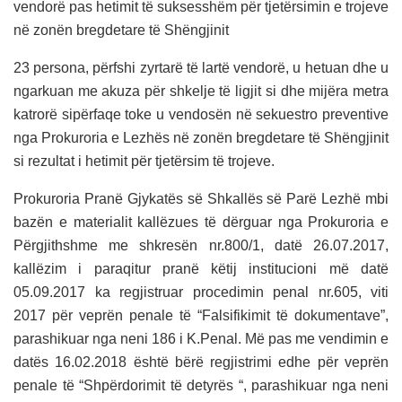
vendorë pas hetimit të suksesshëm për tjetërsimin e trojeve
në zonën bregdetare të Shëngjinit
23 persona, përfshi zyrtarë të lartë vendorë, u hetuan dhe u
ngarkuan me akuza për shkelje të ligjit si dhe mijëra metra
katrorë sipërfaqe toke u vendosën në sekuestro preventive
nga Prokuroria e Lezhës në zonën bregdetare të Shëngjinit
si rezultat i hetimit për tjetërsim të trojeve.
Prokuroria Pranë Gjykatës së Shkallës së Parë Lezhë mbi
bazën e materialit kallëzues të dërguar nga Prokuroria e
Përgjithshme me shkresën nr.800/1, datë 26.07.2017,
kallëzim i paraqitur pranë këtij institucioni më datë
05.09.2017 ka regjistruar procedimin penal nr.605, viti
2017 për veprën penale të “Falsifikimit të dokumentave”,
parashikuar nga neni 186 i K.Penal. Më pas me vendimin e
datës 16.02.2018 është bërë regjistrimi edhe për veprën
penale të “Shpërdorimit të detyrës “, parashikuar nga neni