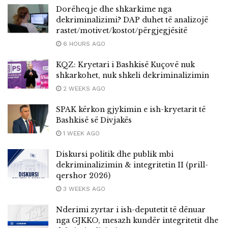
Dorëheqje dhe shkarkime nga
dekriminalizimi? DAP duhet të analizojë
rastet/motivet/kostot/përgjegjësitë
6 HOURS AGO
KQZ: Kryetari i Bashkisë Kuçovë nuk
shkarkohet, nuk shkeli dekriminalizimin
2 WEEKS AGO
SPAK kërkon gjykimin e ish-kryetarit të
Bashkisë së Divjakës
1 WEEK AGO
Diskursi politik dhe publik mbi
dekriminalizimin & integritetin II (prill-
qershor 2026)
3 WEEKS AGO
Nderimi zyrtar i ish-deputetit të dënuar
nga GJKKO, mesazh kundër integritetit dhe