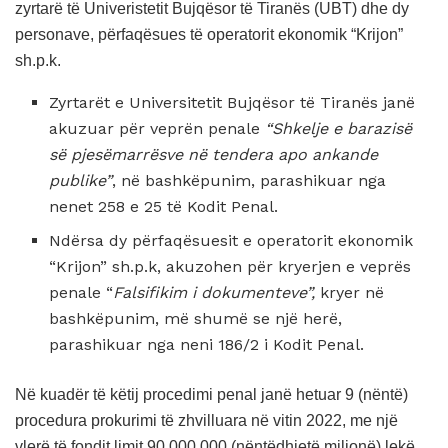
zyrtarë të Univeristetit Bujqësor të Tiranës (UBT) dhe dy
personave, përfaqësues të operatorit ekonomik “Krijon”
sh.p.k.
Zyrtarët e Universitetit Bujqësor të Tiranës janë
akuzuar për veprën penale
“Shkelje e barazisë
së pjesëmarrësve në tendera apo ankande
publike”
, në bashkëpunim, parashikuar nga
nenet 258 e 25 të Kodit Penal.
Ndërsa dy përfaqësuesit e operatorit ekonomik
“Krijon” sh.p.k, akuzohen për kryerjen e veprës
penale “
Falsifikim i dokumenteve”,
kryer në
bashkëpunim, më shumë se një herë,
parashikuar nga neni 186/2 i Kodit Penal.
Në kuadër të këtij procedimi penal janë hetuar 9 (nëntë)
procedura prokurimi të zhvilluara në vitin 2022, me një
vlerë të fondit limit 90.000.000 (nëntëdhjetë milionë) lekë.