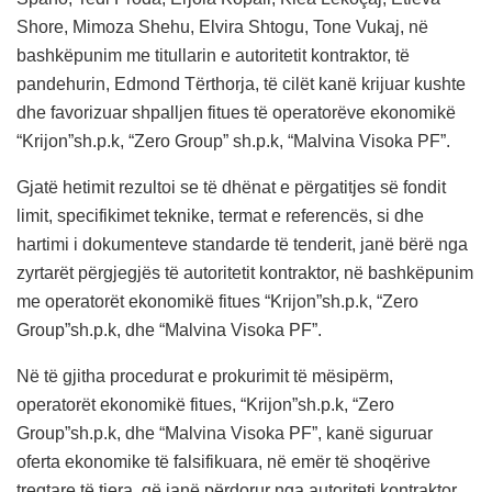
Shore, Mimoza Shehu, Elvira Shtogu, Tone Vukaj, në
bashkëpunim me titullarin e autoritetit kontraktor, të
pandehurin, Edmond Tërthorja, të cilët kanë krijuar kushte
dhe favorizuar shpalljen fitues të operatorëve ekonomikë
“Krijon”sh.p.k, “Zero Group” sh.p.k, “Malvina Visoka PF”.
Gjatë hetimit rezultoi se të dhënat e përgatitjes së fondit
limit, specifikimet teknike, termat e referencës, si dhe
hartimi i dokumenteve standarde të tenderit, janë bërë nga
zyrtarët përgjegjës të autoritetit kontraktor, në bashkëpunim
me operatorët ekonomikë fitues “Krijon”sh.p.k, “Zero
Group”sh.p.k, dhe “Malvina Visoka PF”.
Në të gjitha procedurat e prokurimit të mësipërm,
operatorët ekonomikë fitues, “Krijon”sh.p.k, “Zero
Group”sh.p.k, dhe “Malvina Visoka PF”, kanë siguruar
oferta ekonomike të falsifikuara, në emër të shoqërive
tregtare të tjera, që janë përdorur nga autoriteti kontraktor