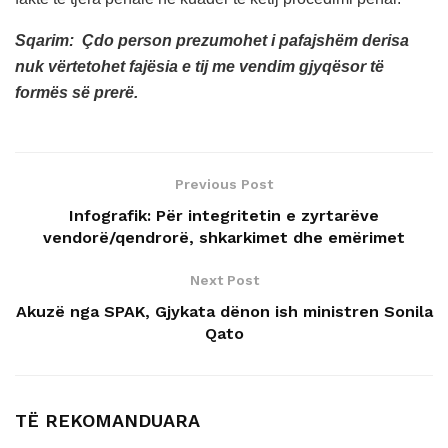
Sqarim: Çdo person prezumohet i pafajshëm derisa
nuk vërtetohet fajësia e tij me vendim gjyqësor të
formës së prerë.
Previous Post
Infografik: Për integritetin e zyrtarëve
vendorë/qendrorë, shkarkimet dhe emërimet
Next Post
Akuzë nga SPAK, Gjykata dënon ish ministren Sonila
Qato
TË REKOMANDUARA