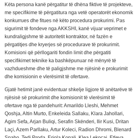
Këta persona kanë përgatitur të dhëna fiktive të projekteve,
me specifikime të përgatitura nga vetë operatorët ekonomik
konkurrues dhe fitues në këto procedura prokurimi. Pas
sigurimit të fondeve nga AKKSHI, kanë vijuar veprimet e
kundraligjshme të autoritetit kontraktor, në fazën e
përgatitjes dhe kryerjes së procedurave të prokurimit.
Komisioni që përllogariti fondin limit dhe përgatiti
specifikimet teknike ka bashkëpunuar në mënyrë të
vazhdueshme dhe të paligjshme me njësinë e prokurimit
dhe komisionin e vlerësimit të ofertave.
Gjatë hetimit janë evidentuar shkelje ligjore të anëtarëve të
njësisë së prokurimit dhe komisionit të vlerësimit të
ofertave nga të pandehurit: Amarildo Lleshi, Mehmet
Qoshja, Altin Murto, Enkeleida Sallaku, Klara Jahollari,
Agim Sefa, Arjan Buliqi, Serafin Skënderi, Ilir Kusi, Dritan
Laçi, Azem Parllaku, Artur Koleci, Radion Dhromi, Blenard
Spaho, Tedi Proda, Erjola Kopali, Klea Lekoçaj, Etleva