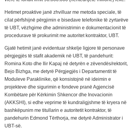
Hetimet proaktive janë zhvilluar me metoda speciale, të
cilat përfshijnë përgjimin e bisedave telefonike të zyrtarëve
të UBT, vëzhgime dhe administrimin e dokumentacionit të
procedurave të prokurimit me autoritet kontraktor, UBT.
Gjatë hetimit janë evidentuar shkelje ligjore të personave
përgjegjës të stafit akademik në UBT, të pandehurit:
Romina Koto dhe Ilir Kapaj në detyrën e zëvendës/rektorit,
Bejo Bizhga, me detyrë Përgjegjës i Departamentit të
Moduleve Paraklinike, që konsistojnë në ideimin e
projekteve dhe sigurimin e fondeve pranë Agjencisë
Kombëtare për Kërkimin Shkencor dhe Inovacionin
(AKKSHI), si edhe veprime të kundraligjshme të kryera në
bashkëpunim me titullarin e autoritetit kontraktor, të
pandehurin Edmond Tërthorja, me detyrë Administrator i
UBT-së.