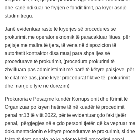
dhe kanë ndikuar në fryrjen e fondit limit, pa kryer asnjë
studim tregu.
Janë evidentuar raste të kryerjes së procedurës së
prokurimit me operator eknomik të paracaktuar fitues, për
pajisje me mallra të tjera, të vëna në dispozicion të
autoritetit kontraktor disa muaj para shpalljes së
procedurave të prokurimit, (procedura prokurimi të
zhvilluara pas administrimit më parë të këtyre paisjeve, për
të cilat më pas, janë kryer procedurat fiktive të prokurimit
dhe marrje e tyre në dorëzim).
Prokuroria e Posaçme kundër Korrupsionit dhe Krimit të
Organizuar po kryen hetime të në kuadër të procedimit
penal nr.13 të vitit 2022, për të evidentuar çdo fakt tjetër
penal, përgjegjësinë e çdo personi tjetër, që ka vepruar me
dokumentacionin e këtyre procedurave të prokurimit, si dhe
fakte të tjera penale në kuadër të këtij procedimi penal.