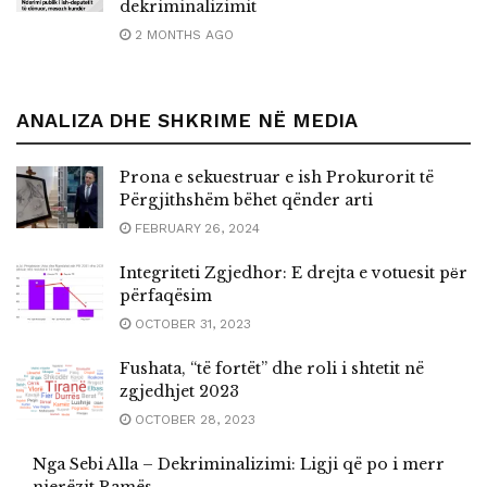
dekriminalizimit
2 MONTHS AGO
ANALIZA DHE SHKRIME NË MEDIA
Prona e sekuestruar e ish Prokurorit të
Përgjithshëm bëhet qënder arti
FEBRUARY 26, 2024
Integriteti Zgjedhor: E drejta e votuesit pёr
përfaqësim
OCTOBER 31, 2023
Fushata, “të fortët” dhe roli i shtetit në
zgjedhjet 2023
OCTOBER 28, 2023
Nga Sebi Alla – Dekriminalizimi: Ligji që po i merr
njerëzit Ramës