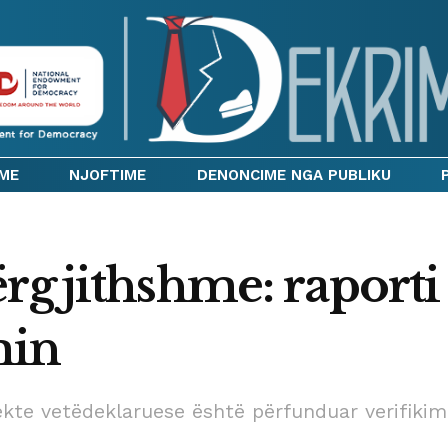
IME
NJOFTIME
DENONCIME NGA PUBLIKU
rgjithshme: raporti 
min
jekte vetëdeklaruese është përfunduar verifikimi