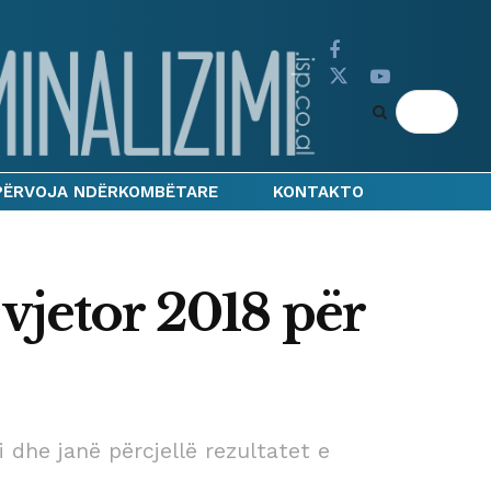
PËRVOJA NDËRKOMBËTARE
KONTAKTO
vjetor 2018 për
 dhe janë përcjellë rezultatet e