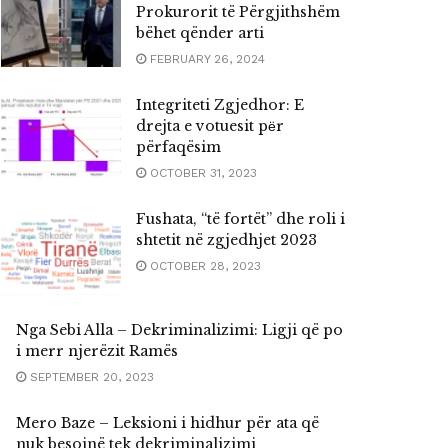
Prokurorit të Përgjithshëm
bëhet qënder arti
FEBRUARY 26, 2024
Integriteti Zgjedhor: E
drejta e votuesit pёr
përfaqësim
OCTOBER 31, 2023
Fushata, “të fortët” dhe roli i
shtetit në zgjedhjet 2023
OCTOBER 28, 2023
Nga Sebi Alla – Dekriminalizimi: Ligji që po
i merr njerëzit Ramës
SEPTEMBER 20, 2023
Mero Baze – Leksioni i hidhur për ata që
nuk besojnë tek dekriminalizimi