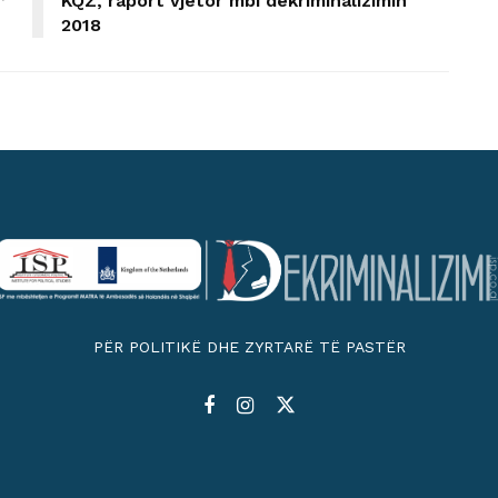
”
KQZ, raport vjetor mbi dekriminalizimin
2018
PËR POLITIKË DHE ZYRTARË TË PASTËR