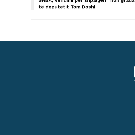
SHBA, vendimi për shpalljen “non grada
të deputetit Tom Doshi