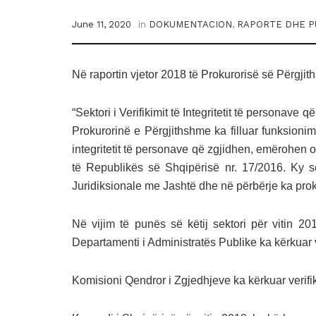
June 11, 2020
in
DOKUMENTACION
,
RAPORTE DHE P
Në raportin vjetor 2018 të Prokurorisë së Përgji
“Sektori i Verifikimit të Integritetit të personav
Prokurorinë e Përgjithshme ka filluar funksionim
integritetit të personave që zgjidhen, emërohen 
të Republikës së Shqipërisë nr. 17/2016. Ky se
Juridiksionale me Jashtë dhe në përbërje ka prok
Në vijim të punës së këtij sektori për vitin 201
Departamenti i Administratës Publike ka kërkuar v
Komisioni Qendror i Zgjedhjeve ka kërkuar verifik