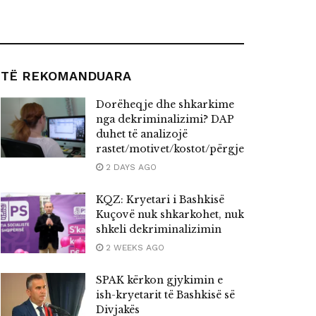
TË REKOMANDUARA
Dorëheqje dhe shkarkime
nga dekriminalizimi? DAP
duhet të analizojë
rastet/motivet/kostot/përgjegjësitë
2 DAYS AGO
KQZ: Kryetari i Bashkisë
Kuçovë nuk shkarkohet, nuk
shkeli dekriminalizimin
2 WEEKS AGO
SPAK kërkon gjykimin e
ish-kryetarit të Bashkisë së
Divjakës