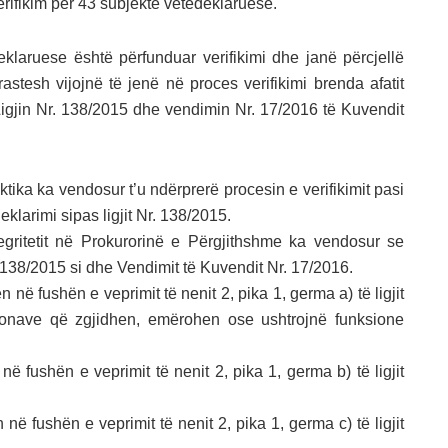
erifikim për 43 subjekte vetëdeklaruese.
eklaruese është përfunduar verifikimi dhe janë përcjellë
 rastesh vijojnë të jenë në proces verifikimi brenda afatit
në Ligjin Nr. 138/2015 dhe vendimin Nr. 17/2016 të Kuvendit
raktika ka vendosur t’u ndërprerë procesin e verifikimit pasi
larimi sipas ligjit Nr. 138/2015.
ntegritetit në Prokurorinë e Përgjithshme ka vendosur se
it 138/2015 si dhe Vendimit të Kuvendit Nr. 17/2016.
 në fushën e veprimit të nenit 2, pika 1, germa a) të ligjit
ersonave që zgjidhen, emërohen ose ushtrojnë funksione
në fushën e veprimit të nenit 2, pika 1, germa b) të ligjit
në fushën e veprimit të nenit 2, pika 1, germa c) të ligjit