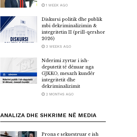
1 WEEK AGO
Diskursi politik dhe publik
mbi dekriminalizimin &
integritetin II (prill-qershor
2026)
3 WEEKS AGO
Nderimi zyrtar i ish-
deputetit të dënuar nga
GJKKO, mesazh kundër
integritetit dhe
dekriminalizimit
2 MONTHS AGO
ANALIZA DHE SHKRIME NË MEDIA
Prona e sekuestruar e ish