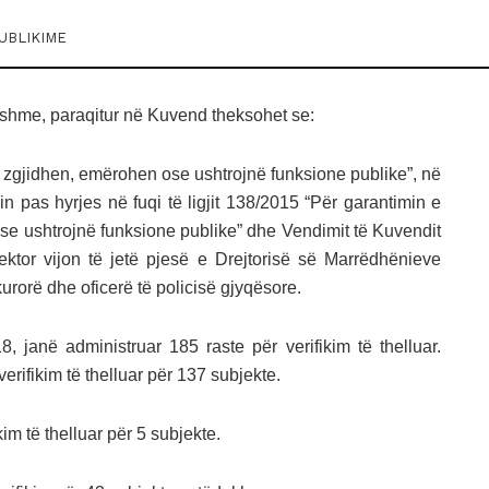
UBLIKIME
thshme, paraqitur në Kuvend theksohet se:
e që zgjidhen, emërohen ose ushtrojnë funksione publike”, në
in pas hyrjes në fuqi të ligjit 138/2015 “Për garantimin e
ose ushtrojnë funksione publike” dhe Vendimit të Kuvendit
ktor vijon të jetë pjesë e Drejtorisë së Marrëdhënieve
urorë dhe oficerë të policisë gjyqësore.
8, janë administruar 185 raste për verifikim të thelluar.
erifikim të thelluar për 137 subjekte.
im të thelluar për 5 subjekte.