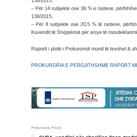
138/2015.
– Për 14 subjekte ose 36 % e rasteve, përfshihen 
138/2015.
– Për 8 subjekte ose 20.5 % të rasteve, përfsh
Kuvendit të Shqipërisë për arsye të mosdeklarimi
Raporti i plotë i Prokurorisë mund të lexohet & s
PROKURORIA E PERGJITHSHME RAPORT MBI
Previous Post