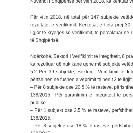
Kuvendi i Shqipërisë për vitin 2018, ka kërkuar v
Për vitin 2018, në total për 147 subjekte vetëd
rezultatet e verifikimit. Kërkesat e tjera prej 30
ligjor të kryerjes së verifikimit, të përcaktuar 
të Shqipërisë.
Ndërkohë, Sektori i Verifikimit të Integritetit, 8 p
ka rezultuar që nuk kanë qenë më subjekte vetëdek
5.2 Për 39 subjekte, Sektori i Verifikimit të I
përfshihen në fushën e veprimit të nenit 2 të ligj
– Për 8 subjekte ose 20.5 % të rasteve, përfshihen
138/2015, “Për garantimin e integritetit të p
publike”.
– Për 1 subjekt ose 2.5 % të rasteve, përfshihet 
138/2015.
– Për 8 subjekte ose 18 % të rasteve, përfshihen 