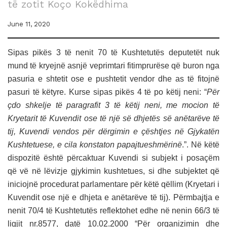
të zotit Koço Kokëdhima
June 11, 2020
Sipas pikës 3 të nenit 70 të Kushtetutës deputetët nuk
mund të kryejnë asnjë veprimtari fitimprurëse që buron nga
pasuria e shtetit ose e pushtetit vendor dhe as të fitojnë
pasuri të këtyre. Kurse sipas pikës 4 të po këtij neni: “
Për
çdo shkelje të paragrafit 3 të këtij neni, me mocion të
Kryetarit të Kuvendit ose të një së dhjetës së anëtarëve të
tij, Kuvendi vendos për dërgimin e çështjes në Gjykatën
Kushtetuese, e cila konstaton papajtueshmërinë
.”. Në këtë
dispozitë është përcaktuar Kuvendi si subjekt i posaçëm
që vë në lëvizje gjykimin kushtetues, si dhe subjektet që
iniciojnë procedurat parlamentare për këtë qëllim (Kryetari i
Kuvendit ose një e dhjeta e anëtarëve të tij). Përmbajtja e
nenit 70/4 të Kushtetutës reflektohet edhe në nenin 66/3 të
ligjit nr.8577, datë 10.02.2000 “Për organizimin dhe