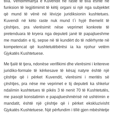
tilla. Vendimmarrja e Kuvendit në raste të tilla është në
funksion të legjitimimit të këtij organi si një nga subjektet
që mund të vënë në lëvizje juridiksionin kushtetues.
Kuvendi në këto raste nuk mund t`i hyjë themelit të
çështjes, pra vlerësimit nëse veprimet konkrete të
pretenduara të kryera nga deputeti janë të papajtueshme
me mandatin e tij, sepse në të kundërt do të ndërhynte në
kompetencat që kushtetutëbërësi ia ka njohur vetëm
Gjykatës Kushtetuese.
Me fjalë të tjera, ndonëse verifikimi dhe vlerësimi i kritereve
juridiko-formale të kërkesave të kësaj natyre është një
çështje që i përket Kuvendit, vlerësimi i meritës së
çështjes, pra nëse me veprimet e tij deputeti ka shkelur
ndalimin kushtetues të pikës 3 të nenit 70 të Kushtetutës,
me pasojë konstatimin e papajtueshmërisë në ushtrimin e
mandatit, është një çështje që i përket ekskluzivisht
Gjykatës Kushtetuese. Një përfundim i tillë gjen mbështetje