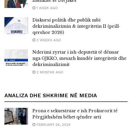
Bashkisë së Divjakës
1 WEEK AGO
Diskursi politik dhe publik mbi
dekriminalizimin & integritetin II (prill-
qershor 2026)
3 WEEKS AGO
Nderimi zyrtar i ish-deputetit të dënuar
nga GJKKO, mesazh kundër integritetit dhe
dekriminalizimit
2 MONTHS AGO
ANALIZA DHE SHKRIME NË MEDIA
Prona e sekuestruar e ish Prokurorit të
Përgjithshëm bëhet qënder arti
FEBRUARY 26, 2024