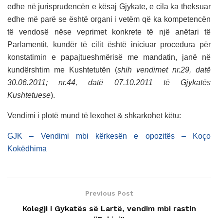
edhe në jurisprudencën e kësaj Gjykate, e cila ka theksuar
edhe më parë se është organi i vetëm që ka kompetencën
të vendosë nëse veprimet konkrete të një anëtari të
Parlamentit, kundër të cilit është iniciuar procedura për
konstatimin e papajtueshmërisë me mandatin, janë në
kundërshtim me Kushtetutën (
shih vendimet nr.29, datë
30.06.2011; nr.44, datë 07.10.2011 të Gjykatës
Kushtetuese
).
Vendimi i plotë mund të lexohet & shkarkohet këtu:
GJK – Vendimi mbi kërkesën e opozitës – Koço
Kokëdhima
Previous Post
Kolegji i Gykatës së Lartë, vendim mbi rastin