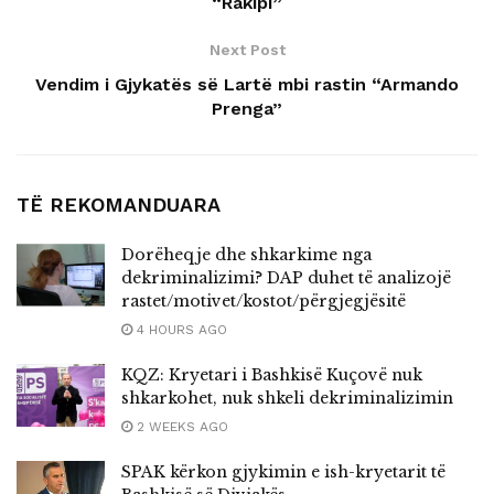
“Rakipi”
Next Post
Vendim i Gjykatës së Lartë mbi rastin “Armando
Prenga”
TË REKOMANDUARA
Dorëheqje dhe shkarkime nga
dekriminalizimi? DAP duhet të analizojë
rastet/motivet/kostot/përgjegjësitë
4 HOURS AGO
KQZ: Kryetari i Bashkisë Kuçovë nuk
shkarkohet, nuk shkeli dekriminalizimin
2 WEEKS AGO
SPAK kërkon gjykimin e ish-kryetarit të