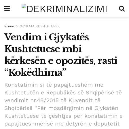
Home
GJYKATA KUSHTETUESE
Vendim i Gjykatës
Kushtetuese mbi
kërkesën e opozitës, rasti
“Kokëdhima”
Konstatimin si të papajtueshëm me
Kushtetutën e Republikës së Shqipërisë të
vendimit nr.48/2015 të Kuvendit të
Shqipërisë “Për mosdërgimin në Gjykatën
Kushtetuese të çështjes për konstatimin e
papajtueshmërisë me detyrën e deputetit