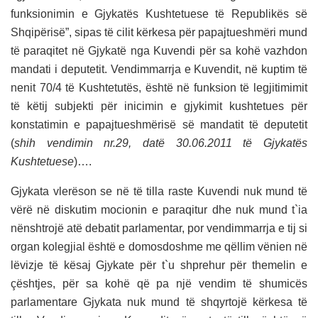
funksionimin e Gjykatës Kushtetuese të Republikës së
Shqipërisë”, sipas të cilit kërkesa për papajtueshmëri mund
të paraqitet në Gjykatë nga Kuvendi për sa kohë vazhdon
mandati i deputetit. Vendimmarrja e Kuvendit, në kuptim të
nenit 70/4 të Kushtetutës, është në funksion të legjitimimit
të këtij subjekti për inicimin e gjykimit kushtetues për
konstatimin e papajtueshmërisë së mandatit të deputetit
(
shih vendimin nr.29, datë 30.06.2011 të Gjykatës
Kushtetuese
)….
Gjykata vlerëson se në të tilla raste Kuvendi nuk mund të
vërë në diskutim mocionin e paraqitur dhe nuk mund t`ia
nënshtrojë atë debatit parlamentar, por vendimmarrja e tij si
organ kolegjial është e domosdoshme me qëllim vënien në
lëvizje të kësaj Gjykate për t`u shprehur për themelin e
çështjes, për sa kohë që pa një vendim të shumicës
parlamentare Gjykata nuk mund të shqyrtojë kërkesa të